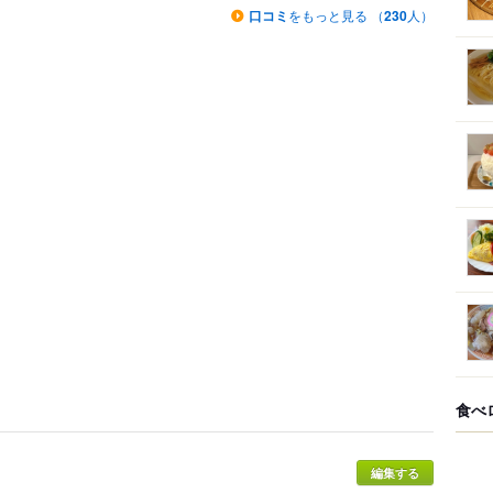
口コミ
をもっと見る （
230
人）
食べ
編集する