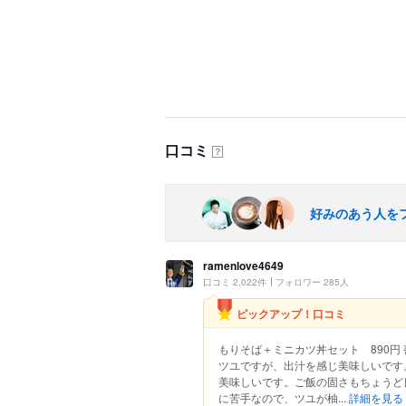
口コミ
？
好みのあう人を
ramenlove4649
口コミ 2,022件
フォロワー 285人
ピックアップ！口コミ
もりそば＋ミニカツ丼セット 890円
ツユですが、出汁を感じ美味しいです
美味しいです。ご飯の固さもちょうど良
に苦手なので、ツユが柚...
詳細を見る