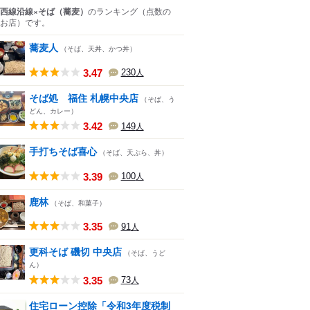
西線沿線×そば（蕎麦）
のランキング
（点数の
お店）
です。
蕎麦人
（そば、天丼、かつ丼）
3.47
230
人
そば処 福住 札幌中央店
（そば、う
どん、カレー）
3.42
149
人
手打ちそば喜心
（そば、天ぷら、丼）
3.39
100
人
鹿林
（そば、和菓子）
3.35
91
人
更科そば 磯切 中央店
（そば、うど
ん）
3.35
73
人
住宅ローン控除「令和3年度税制