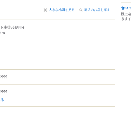
食べ
大きな地図を見る
周辺のお店を探す
既に
きま
停下車徒歩約4分
1m
999
999
見る