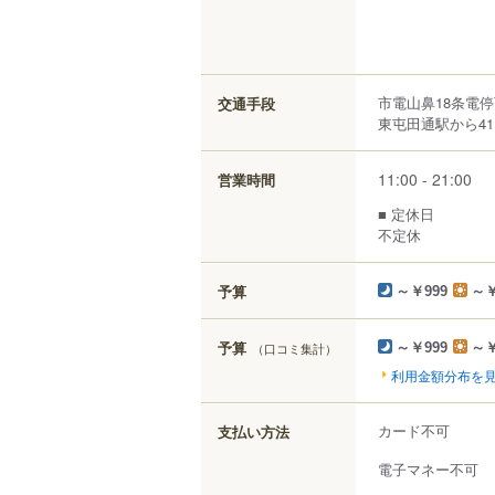
市電山鼻18条電
交通手段
東屯田通駅から41
11:00 - 21:00
営業時間
■ 定休日
不定休
予算
～￥999
～￥
予算
（口コミ集計）
～￥999
～￥
利用金額分布を
カード不可
支払い方法
電子マネー不可