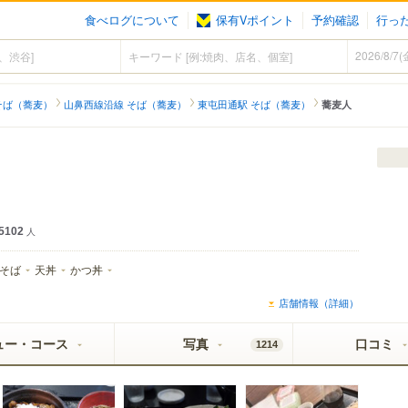
食べログについて
保有Vポイント
予約確認
行っ
そば（蕎麦）
山鼻西線沿線 そば（蕎麦）
東屯田通駅 そば（蕎麦）
蕎麦人
5102
人
そば
天丼
かつ丼
店舗情報（詳細）
ュー・コース
写真
口コミ
1214