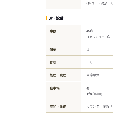
QRコード決済不
席・設備
45席
席数
（カウンター 7席
無
個室
不可
貸切
全席禁煙
禁煙・喫煙
有
駐車場
4台(店舗前)
カウンター席あり
空間・設備