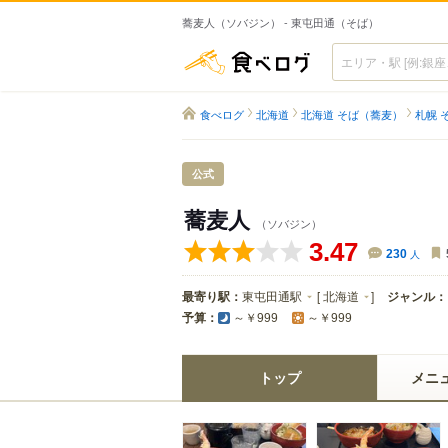
蕎麦人（ソバジン） - 東屯田通（そば）
食べログ
食べログ
北海道
北海道 そば（蕎麦）
札幌 
公式
蕎麦人
（ソバジン）
3.47
230
人
最寄り駅：
東屯田通駅
[
北海道
]
ジャンル：
予算：
～￥999
～￥999
トップ
メニ