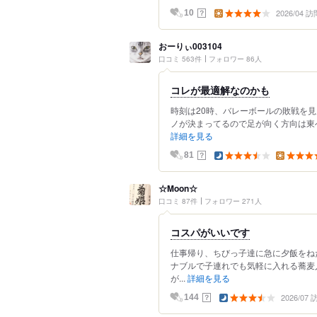
2026/04 訪
？
10
おーりぃ003104
口コミ 563件
フォロワー 86人
コレが最適解なのかも
時刻は20時、バレーボールの敗戦を
ノが決まってるので足が向く方向は東へ
詳細を見る
？
81
☆Moon☆
口コミ 87件
フォロワー 271人
コスパがいいです
仕事帰り、ちびっ子達に急に夕飯をね
ナブルで子連れでも気軽に入れる蕎麦
が...
詳細を見る
2026/07
？
144