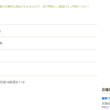
報の正確性は保証されませんので、必ず事前にご確認の上ご利用ください。
）
丼
区
南19条西9-1-12
店舗
無料
店舗
PRが