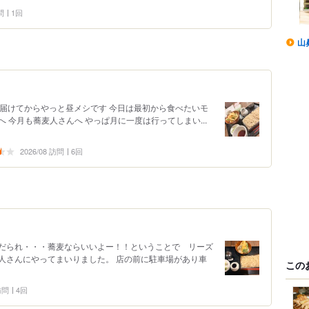
問
1回
山
見届けてからやっと昼メシです 今日は最初から食べたいモ
 今月も蕎麦人さんへ やっぱ月に一度は行ってしまい...
2026/08 訪問
6回
だられ・・・蕎麦ならいいよー！！ということで リーズ
人さんにやってまいりました。 店の前に駐車場があり車
この
 訪問
4回