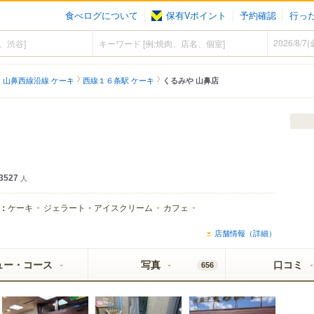
食べログについて
保有Vポイント
予約確認
行っ
山鼻西線沿線 ケーキ
西線１６条駅 ケーキ
くるみや 山鼻店
3527
人
：
ケーキ
ジェラート・アイスクリーム
カフェ
店舗情報（詳細）
ュー・コース
写真
口コミ
656