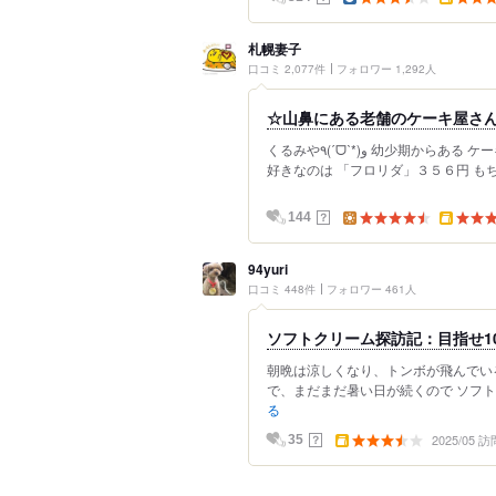
札幌妻子
口コミ 2,077件
フォロワー 1,292人
☆山鼻にある老舗のケーキ屋さ
くるみや٩(ˊᗜˋ*)و 幼少期からある ケーキ屋さん シフォンケーキがとにかく有名なのですが 私が
好きなのは 「フロリダ」３５６円 もち
？
144
94yuri
口コミ 448件
フォロワー 461人
ソフトクリーム探訪記：目指せ1
朝晩は涼しくなり、トンボが飛んでい
で、まだまだ暑い日が続くので ソフトク
る
2025/05 訪
？
35