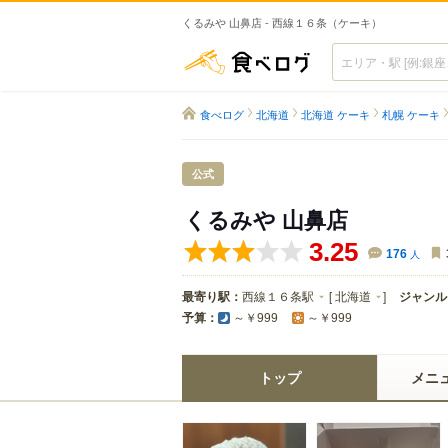
くるみや 山鼻店 - 西線１６条（ケーキ）
食べログ
食べログ
北海道
北海道 ケーキ
札幌 ケーキ
公式
くるみや 山鼻店
3.25
176
人
最寄り駅：
西線１６条駅
[
北海道
]
ジャンル
予算：
～￥999
～￥999
トップ
メニ