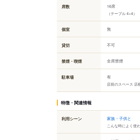
16席
席数
（テーブル 4×4）
無
個室
不可
貸切
全席禁煙
禁煙・喫煙
有
駐車場
店前のスペース 店
特徴・関連情報
家族・子供と
利用シーン
こんな時によく使