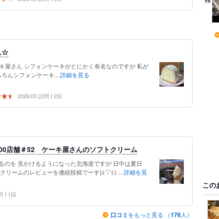
ん☆
ろんシフォンケーキ...
詳細を見る
2026/03 訪問
2回
00店舗＃52 ケーキ屋さんのソフトクリーム
るのを 見かけるようになった北海道ですが 日中は夏日
リームのレビューを連続投稿でーす(≧▽≦) ...
詳細を見
この
問
1回
口コミ
をもっと見る （
176
人）