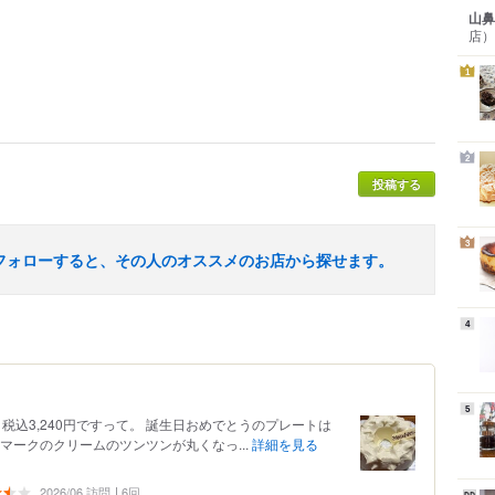
山鼻
店）
1
2
投稿する
3
フォローすると、その人のオススメのお店から探せます。
4
5
、税込3,240円ですって。 誕生日おめでとうのプレートは
マークのクリームのツンツンが丸くなっ...
詳細を見る
2026/06 訪問
6回