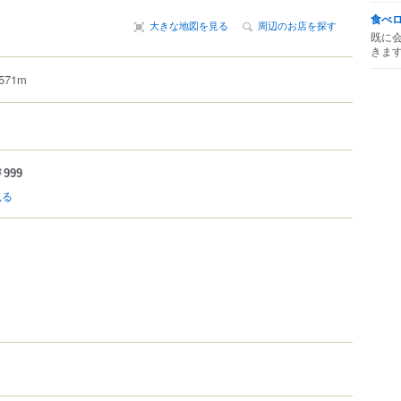
食べ
大きな地図を見る
周辺のお店を探す
既に
きま
71m
999
見る