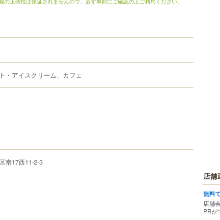
報の正確性は保証されませんので、必ず事前にご確認の上ご利用ください。
ト・アイスクリーム、カフェ
区
南17西11-2-3
店舗
無料
店舗
PRが