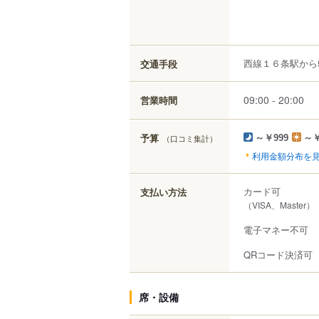
西線１６条駅から5
交通手段
09:00 - 20:00
営業時間
予算
（口コミ集計）
～￥999
～￥
利用金額分布を
カード可
支払い方法
（VISA、Master）
電子マネー不可
QRコード決済可
席・設備