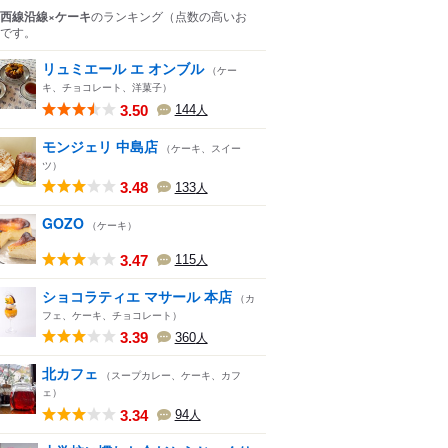
西線沿線×ケーキ
のランキング
（点数の高いお
です。
リュミエール エ オンブル
（ケー
キ、チョコレート、洋菓子）
3.50
144
人
モンジェリ 中島店
（ケーキ、スイー
ツ）
3.48
133
人
GOZO
（ケーキ）
3.47
115
人
ショコラティエ マサール 本店
（カ
フェ、ケーキ、チョコレート）
3.39
360
人
北カフェ
（スープカレー、ケーキ、カフ
ェ）
3.34
94
人