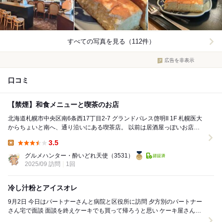
すべての写真を見る（112件）
広告を非表示
口コミ
【禁煙】和食メニューと喫茶のお店
北海道札幌市中央区南6条西17丁目2-7 グランドパレス啓明II 1F 札幌医大
からちょいと南へ、通り沿いにある喫茶店。 以前は居酒屋っぽいお店だ
ったような、気のせいかな。 ...
3.5
Lunch:
グルメハンター・酔いどれ天使
（3531）
2025/09 訪問
1回
冷し汁粉とアイスオレ
9月2日 今日はパートナーさんと病院と区役所に訪問 夕方別のパートナー
さん宅で面談 面談を終えケーキでも買って帰ろうと思い ケーキ屋さんに
着くと 隣にこちらのお店が在るの...