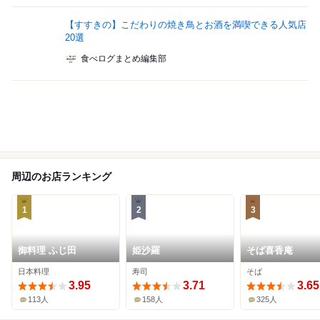
【すすきの】こだわりの焼き鳥とお酒を満喫できる人気店
20選
食べログまとめ編集部
周辺のお店ランキング
1
2
3
御料理 ふじ田
姫沙羅
そば喜香庵
日本料理
寿司
そば
3.95
3.71
3.65
113人
158人
325人