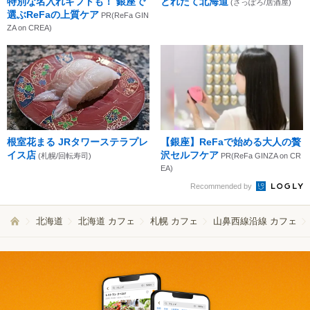
特別な名入れギフトも！ 銀座で
とれたて北海道
(さっぽろ/居酒屋)
選ぶReFaの上質ケア
PR(ReFa GIN
ZA on CREA)
根室花まる JRタワーステラプレ
【銀座】ReFaで始める大人の贅
イス店
沢セルフケア
(札幌/回転寿司)
PR(ReFa GINZA on CR
EA)
Recommended by
北海道
北海道 カフェ
札幌 カフェ
山鼻西線沿線 カフェ