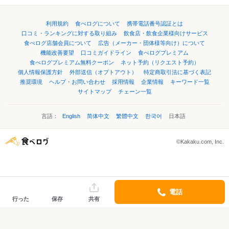
利用規約
食べログについて
携帯電話番号認証とは
口コミ・ランキングに対する取り組み
飲食店・飲食企業様向けサービス
食べログ店舗会員について
広告（メーカー・団体様等向け）について
機能改善要望
口コミガイドライン
食べログプレミアム
食べログプレミアム無料クーポン
ネット予約（リクエスト予約）
個人情報保護方針
外部送信（オプトアウト）
特定商取引法に基づく表記
推奨環境
ヘルプ・お問い合わせ
採用情報
企業情報
キーワード一覧
サイトマップ
チェーン一覧
言語：
English
简体中文
繁體中文
한국어
日本語
©Kakaku.com, Inc.
電話
行った
保存
共有