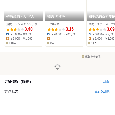
特急焼肉 せいざん
割烹 きすを
和牛焼肉百折歩撓
幌すすきの総本
焼肉、ジンギスカン、居酒屋
日本料理
焼肉、ステーキ、フ
3.40
3.15
3.09
￥3,000～￥3,999
￥20,000～￥29,999
￥6,000～￥7,999
Dinner:
Dinner:
Dinner:
￥1,000～￥1,999
-
￥1,000～￥1,999
Lunch:
Lunch:
Lunch:
118人
9人
41人
広告を非表示
店舗情報（詳細）
編集
アクセス
住所を編集