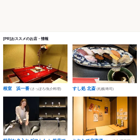
[PR]おススメのお店・情報
根室 浜一番
すし処 北斎
(さっぽろ/魚介料理)
(札幌/寿司)