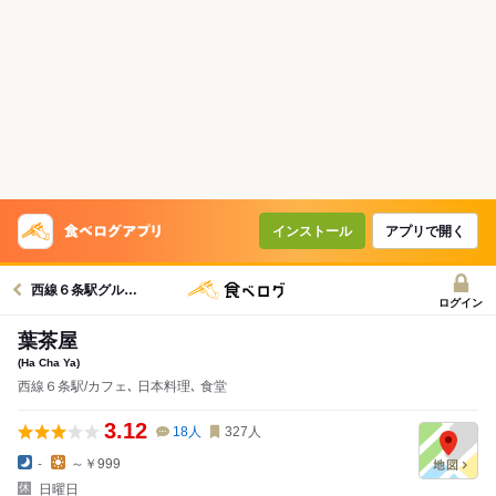
インストール
アプリで開く
西線６条駅グルメへ
ログイン
葉茶屋
(Ha Cha Ya)
西線６条駅/カフェ､ 日本料理､ 食堂
3.12
18
人
327
人
-
～￥999
日曜日