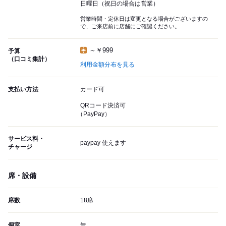
日曜日（祝日の場合は営業）
営業時間・定休日は変更となる場合がございますの
で、ご来店前に店舗にご確認ください。
～￥999
予算
（口コミ集計）
利用金額分布を見る
支払い方法
カード可
QRコード決済可
（PayPay）
サービス料・
paypay 使えます
チャージ
席・設備
席数
18席
個室
無