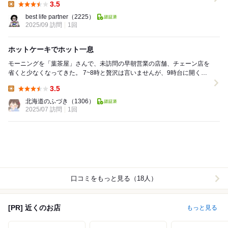
3.5
Lunch:
best life partner
（2225）
2025/09 訪問
1回
ホットケーキでホット一息
モーニングを「葉茶屋」さんで、未訪問の早朝営業の店舗、チェーン店を
省くと少なくなってきた。 7~8時と贅沢は言いませんが、9時台に開くと
ころを…と絞り込んで見つけた感じですね...
3.5
Lunch:
北海道のふづき
（1306）
2025/07 訪問
1回
口コミをもっと見る（18人）
[PR] 近くのお店
もっと見る