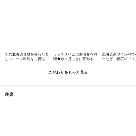
旬の北海道食材を使った美
ランチタイムに生演奏を満
北海道産ワインやウ
しいコース料理をご提供
喫◆数ヶ月ごとに変わる多
ーなど、幅広いドリ
彩な音色
ご用意
こだわりをもっと見る
座席