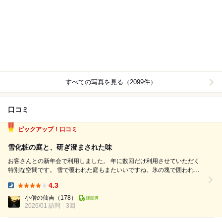
すべての写真を見る（2099件）
口コミ
ピックアップ！口コミ
雪化粧の庭と、研ぎ澄まされた味
お客さんとの新年会で利用しました。 年に数回だけ利用させていただく
特別な空間です。 雪で覆われた庭もまたいいですね。氷の塊で囲われた
バーなどもあって、特別な趣があります。 料理も相変わらずどれも工夫
4.3
が凝らされていて、北海道の旬の食材を使った逸品を楽しめました。 鴨
Dinner:
と葱で出汁を...
小僧の仙吉
（178）
2026/01 訪問
3回