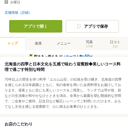
火曜日
店舗情報（詳細）
アプリで開く
アプリで保存
写真
口コミ
トップ
座席
メニュー
1758
216
50
貯まる・使える
ディナーで人数×
pt
北海道の四季と日本文化を五感で味わう迎賓館◆美しいコース料
理で過ごす特別な時間
70年以上の歴史を持つ料亭「エルム山荘」の伝統を受け継ぎ、北海道の四季
を感じられる日本庭園とともに、旬の食材を用いた会席料理をお届けしてお
ります。昼夜ともに目にも美しいコースをご用意し、ランチでは琴や笛、鼓
などの生演奏が和やかなひとときを演出。全席から庭園を望む開放的な空間
で、ご会食やご接待、記念日など幅広いシーンでご利用いただけます。おも
てなし文化を感じる迎賓館で、心に残るお食事のひとときを。
お店のこだわり