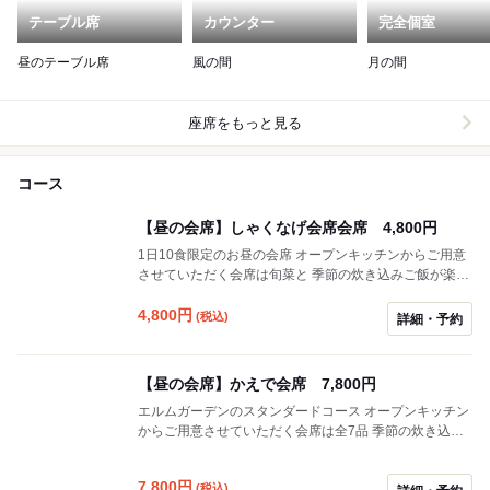
テーブル席
カウンター
完全個室
昼のテーブル席
風の間
月の間
座席をもっと見る
コース
【昼の会席】しゃくなげ会席会席 4,800円
1日10食限定のお昼の会席 オープンキッチンからご用意
させていただく会席は旬菜と 季節の炊き込みご飯が楽し
めます。
4,800
円
(税込)
詳細・予約
【昼の会席】かえで会席 7,800円
エルムガーデンのスタンダードコース オープンキッチン
からご用意させていただく会席は全7品 季節の炊き込み
ご飯とともにお楽しみください。
7,800
円
(税込)