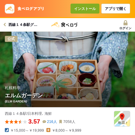
インストール
アプリで開く
西線１４条駅グルメへ
ログイン
公式
札幌料亭
エルムガーデン
(ELM GARDEN)
西線１４条駅/日本料理､ 海鮮
3.57
216
人
7058
人
￥15,000～￥19,999
￥8,000～￥9,999