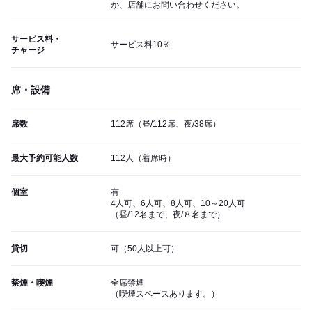
か、店舗にお問い合わせください。
サービス料・
サービス料10％
チャージ
席・設備
席数
112席（昼/112席、夜/38席）
最大予約可能人数
112人（着席時）
個室
有
4人可、6人可、8人可、10～20人可
（昼/12名まで、夜/８名まで）
貸切
可（50人以上可）
禁煙・喫煙
全席禁煙
（喫煙スペースあります。）