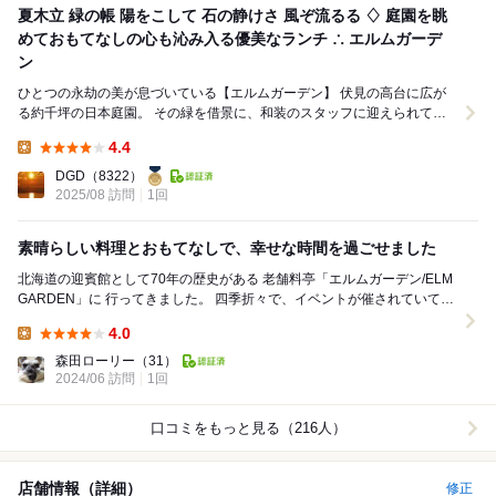
夏木立 緑の帳 陽をこして 石の静けさ 風ぞ流るる ♢ 庭園を眺
めておもてなしの心も沁み入る優美なランチ ∴ エルムガーデ
ン
ひとつの永劫の美が息づいている【エルムガーデン】 伏見の高台に広が
る約千坪の日本庭園。 その緑を借景に、和装のスタッフに迎えられて足
を踏み入れると、 空気そのものが柔らか...
4.4
Lunch:
DGD
（8322）
2025/08 訪問
1回
素晴らしい料理とおもてなしで、幸せな時間を過ごせました
北海道の迎賓館として70年の歴史がある 老舗料亭「エルムガーデン/ELM
GARDEN」に 行ってきました。 四季折々で、イベントが催されていて
お琴の演奏を聴きながら ...
4.0
Lunch:
森田ローリー
（31）
2024/06 訪問
1回
口コミをもっと見る（216人）
店舗情報（詳細）
修正