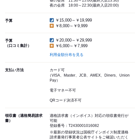
昼の会席 11:30～15:00(最終入店13:30)
夜の会席 18:00～22:30(最終入店20:00)
￥15,000～￥19,999
予算
￥8,000～￥9,999
￥20,000～￥29,999
予算
（口コミ集計）
￥6,000～￥7,999
利用金額分布を見る
支払い方法
カード可
（VISA、Master、JCB、AMEX、Diners、Union
Pay）
電子マネー不可
QRコード決済不可
領収書（適格簡易請求
適格請求書（インボイス）対応の領収書発行が
書）
可能
登録番号：T2430001016082
※最新の登録状況は国税庁インボイス制度適格
請求書発行事業者公表サイトをご確認いただく