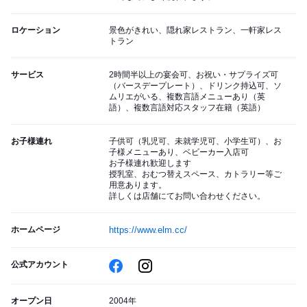
ロケーション
景色がきれい、隠れ家レストラン、一軒家レス
トラン
サービス
2時間半以上の宴会可、お祝い・サプライズ可
（バースデープレート）、ドリンク持込可、ソ
ムリエがいる、複数言語メニューあり（英
語）、複数言語対応スタッフ在籍（英語）
お子様連れ
子供可（乳児可、未就学児可、小学生可）、お
子様メニューあり、ベビーカー入店可
お子様連れ歓迎します
授乳室、おむつ替えスペース、カトラリー等ご
用意あります。
詳しくは店舗にてお問い合わせください。
ホームページ
https://www.elm.cc/
公式アカウント
オープン日
2004年