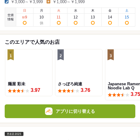
￥3,000～￥3,999
￥1,000～￥1,999
日
月
火
水
木
金
土
空席
9
10
11
12
13
14
15
8
/
情報
このエリアで人気のお店
1
2
3
麺屋 彩未
さっぽろ純連
Japanese Rame
Noodle Lab Q
3.97
3.76
3.7
アプリに切り替える