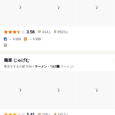
3.56
414
8923
人
人
～￥999
～￥999
-
麺屋 じゅげむ
豊水すすきの駅 93m /
ラーメン・つけ麺
(ラーメン)
3.41
105
1917
人
人