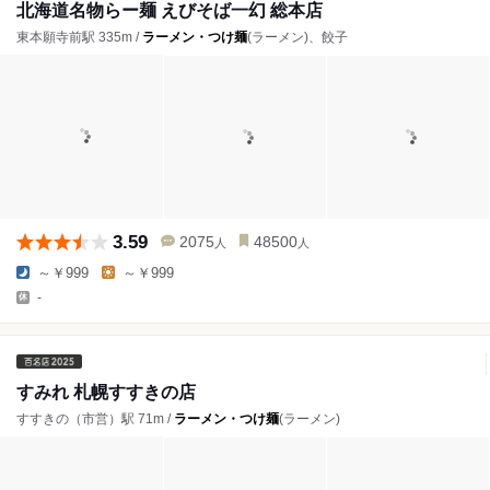
北海道名物らー麺 えびそば一幻 総本店
東本願寺前駅 335m /
ラーメン・つけ麺
(ラーメン)、餃子
3.59
2075
48500
人
人
～￥999
～￥999
-
すみれ 札幌すすきの店
すすきの（市営）駅 71m /
ラーメン・つけ麺
(ラーメン)