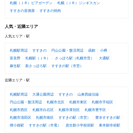
札幌（ＪＲ）ビアガーデン
札幌（ＪＲ）ジンギスカン
すすきの居酒屋
すすきの焼肉
人気・近隣エリア
人気エリア・駅
札幌駅周辺
すすきの
円山公園・盤渓周辺
函館
小樽
富良野
札幌駅（ＪＲ）
さっぽろ駅（札幌市営）
大通駅
麻生駅
新さっぽろ駅
すすきの駅（市営）
近隣エリア・駅
札幌駅周辺
大通公園周辺
すすきの
山鼻西線沿線
円山公園・盤渓周辺
札幌市北区
札幌市東区
札幌市手稲区
札幌市西区
札幌市白石区
札幌市厚別区
札幌市豊平区
札幌市清田区
札幌市南区
すすきの駅（市営）
豊水すすきの駅
狸小路駅
すすきの駅（市電）
資生館小学校前駅
東本願寺前駅