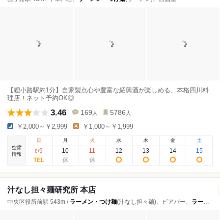
【狸小路駅約1分】自家製点心や豊富な紹興酒が楽しめる、本格四川料
理店！ネット予約OK◎
3.46
169
5786
人
人
￥2,000～￥2,999
￥1,000～￥1,999
日
月
火
水
木
金
土
空席
9
10
11
12
13
14
15
8
/
情報
汁なし担々麺研究所 本店
中央区役所前駅 543m /
ラーメン・つけ麺
(汁なし担々麺)、ビアバー、
ラーメン・つけ麺