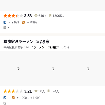
3.58
649
13065
人
人
～￥999
～￥999
-
横濱家系ラーメン つばき家
中央区役所前駅 524m /
ラーメン・つけ麺
(ラーメン)
3.21
38
374
人
人
-
￥1,000～￥1,999
-