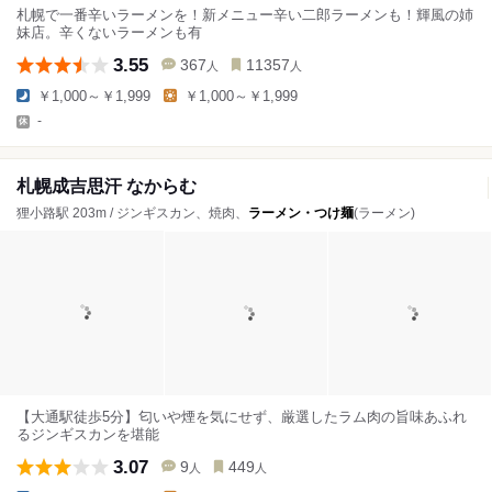
札幌で一番辛いラーメンを！新メニュー辛い二郎ラーメンも！輝風の姉
妹店。辛くないラーメンも有
3.55
367
11357
人
人
￥1,000～￥1,999
￥1,000～￥1,999
-
札幌成吉思汗 なからむ
狸小路駅 203m / ジンギスカン、焼肉、
ラーメン・つけ麺
(ラーメン)
【大通駅徒歩5分】匂いや煙を気にせず、厳選したラム肉の旨味あふれ
るジンギスカンを堪能
3.07
9
449
人
人