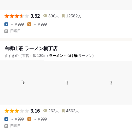
3.52
396
12582
人
人
～￥999
～￥999
日曜日
白樺山荘 ラーメン横丁店
すすきの（市営）駅 130m /
ラーメン・つけ麺
(ラーメン)
3.16
262
4562
人
人
～￥999
～￥999
日曜日