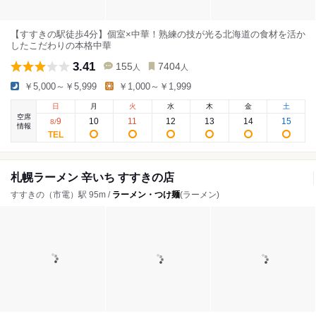
【すすきの駅徒歩4分】個室×中華！熟練の技が光る北海道の食材を活か
したこだわりの本格中華
3.41
155
7404
人
人
￥5,000～￥5,999
￥1,000～￥1,999
日
月
火
水
木
金
土
空席
9
10
11
12
13
14
15
8
/
情報
札幌ラーメン 辛いち すすきの店
すすきの（市電）駅 95m /
ラーメン・つけ麺
(ラーメン)