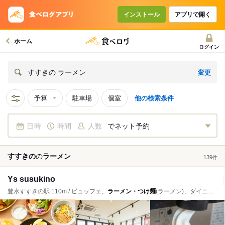
インストール
アプリで開く
ホーム
ログイン
変更
すすきの ラーメン
予算
駐車場
個室
他の検索条件
日時
時間
人数
でネット予約
すすきの
の
ラーメン
139
件
Ys susukino
豊水すすきの駅 110m / ビュッフェ、
ラーメン・つけ麺
(ラーメン)、ダイニングバー