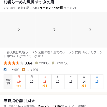
札幌らーめん輝風 すすきの店
すすきの（市営）駅 180m /
ラーメン・つけ麺
(ラーメン)
一番人気は札幌ラーメン元祖味噌！全てのラーメンに拘りぬいたブラン
ド卵の味玉がついています！
3.64
2288
58937
人
人
～￥999
～￥999
日
月
火
水
木
金
土
空席
9
10
11
12
13
14
15
8
/
情報
1
1
残
残
布袋点心舗 弁財天
狸小路駅 48m / 中華料理、
ラーメン・つけ麺
(ラーメン)、居酒屋