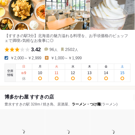
【すすきの駅3分】北海道の魅力溢れる料理を、お手頃価格のビュッフ
ェで満喫♪気軽なお食事に◎
3.42
96
2502
人
人
￥2,000～￥2,999
￥1,000～￥1,999
日
月
火
水
木
金
土
空席
9
10
11
12
13
14
15
8
/
情報
博多かわ屋 すすきの店
豊水すすきの駅 328m / 焼き鳥、居酒屋、
ラーメン・つけ麺
(ラーメン)