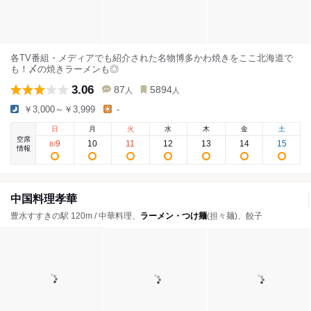
各TV番組・メディアでも紹介された名物博多かわ焼きをここ北海道で
も！〆の焼きラーメンも◎
3.06
87
5894
人
人
￥3,000～￥3,999
-
日
月
火
水
木
金
土
空席
9
10
11
12
13
14
15
8
/
情報
中国料理孝華
豊水すすきの駅 120m / 中華料理、
ラーメン・つけ麺
(担々麺)、餃子