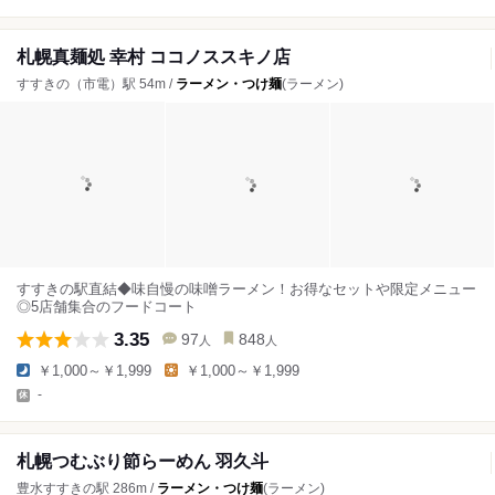
札幌真麺処 幸村 ココノススキノ店
すすきの（市電）駅 54m /
ラーメン・つけ麺
(ラーメン)
すすきの駅直結◆味自慢の味噌ラーメン！お得なセットや限定メニュー
◎5店舗集合のフードコート
3.35
97
848
人
人
￥1,000～￥1,999
￥1,000～￥1,999
-
札幌つむぶり節らーめん 羽久斗
豊水すすきの駅 286m /
ラーメン・つけ麺
(ラーメン)