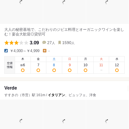
大人の秘密基地で、こだわりのジビエ料理とオーガニックワインを楽し
む！宴会大歓迎◎貸切可
3.09
27
1590
人
人
￥4,000～￥4,999
-
木
金
土
日
月
火
水
空席
6
7
8
9
10
11
12
8
/
情報
Verde
すすきの（市営）駅 161m /
イタリアン
、ビュッフェ、洋食