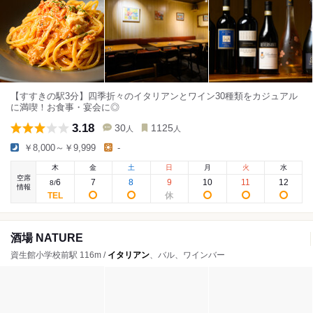
【すすきの駅3分】四季折々のイタリアンとワイン30種類をカジュアル
に満喫！お食事・宴会に◎
3.18
30
1125
人
人
￥8,000～￥9,999
-
木
金
土
日
月
火
水
空席
6
7
8
9
10
11
12
8
/
情報
酒場 NATURE
資生館小学校前駅 116m /
イタリアン
、バル、ワインバー