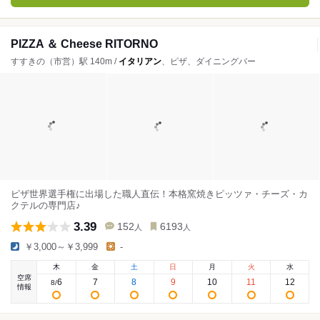
PIZZA ＆ Cheese RITORNO
すすきの（市営）駅 140m /
イタリアン
、ピザ、ダイニングバー
ピザ世界選手権に出場した職人直伝！本格窯焼きピッツァ・チーズ・カ
クテルの専門店♪
3.39
152
6193
人
人
￥3,000～￥3,999
-
木
金
土
日
月
火
水
空席
6
7
8
9
10
11
12
8
/
情報