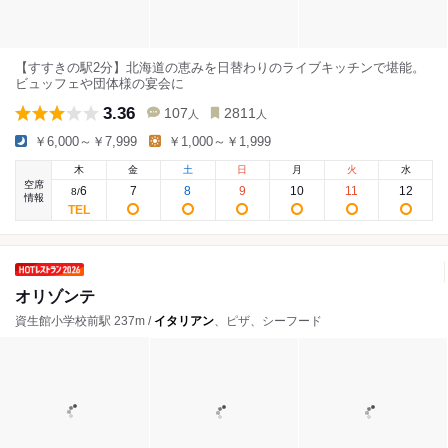
【すすきの駅2分】北海道の恵みを日替わりのライブキッチンで堪能。
ビュッフェや団体様の宴会に
3.36
107
2811
人
人
￥6,000～￥7,999
￥1,000～￥1,999
木
金
土
日
月
火
水
空席
6
7
8
9
10
11
12
8
/
情報
オリゾンテ
資生館小学校前駅 237m /
イタリアン
、ピザ、シーフード