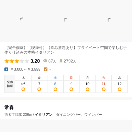
【完全個室】【喫煙可】【飲み放題あり】プライベート空間で楽しむ手
作り仕込みの本格イタリアン
3.20
67
2792
人
人
￥3,000～￥3,999
-
木
金
土
日
月
火
水
空席
6
7
8
9
10
11
12
8
/
情報
常春
西８丁目駅 239m /
イタリアン
、ダイニングバー、ワインバー