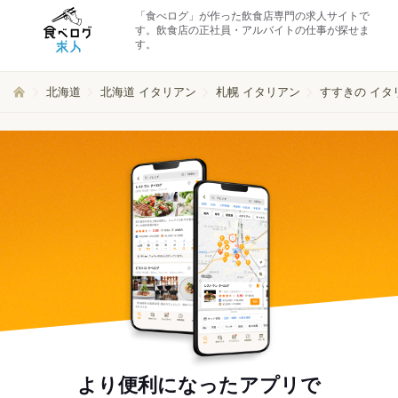
「食べログ」が作った飲食店専門の求人サイトで
す。飲食店の正社員・アルバイトの仕事が探せま
す。
北海道
北海道 イタリアン
札幌 イタリアン
すすきの イタ
より便利になったアプリで