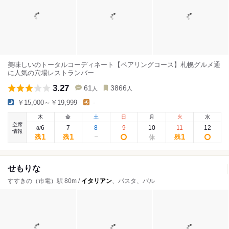
美味しいのトータルコーディネート【ペアリングコース】札幌グルメ通
に人気の穴場レストランバー
3.27
61
3866
人
人
￥15,000～￥19,999
-
木
金
土
日
月
火
水
空席
6
7
8
9
10
11
12
8
/
情報
1
1
1
残
残
残
せもりな
すすきの（市電）駅 80m /
イタリアン
、パスタ、バル