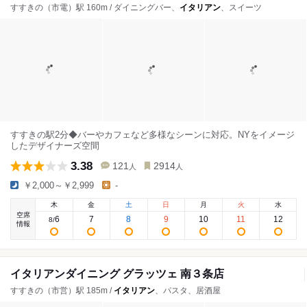
すすきの（市電）駅 160m / ダイニングバー、
イタリアン
、スイーツ
すすきの駅2分◆バーやカフェなど多様なシーンに対応。NYをイメージ
したデザイナーズ空間
3.38
121
2914
人
人
￥2,000～￥2,999
-
木
金
土
日
月
火
水
空席
6
7
8
9
10
11
12
8
/
情報
イタリアンダイニング グラッツェ 南３条店
すすきの（市営）駅 185m /
イタリアン
、パスタ、居酒屋