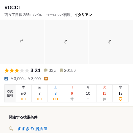
VOCCI
西８丁目駅 285m / バル、ヨーロッパ料理、
イタリアン
3.24
33
2015
人
人
￥3,000～￥3,999
-
木
金
土
日
月
火
水
空席
6
7
8
9
10
11
12
8
/
情報
関連する検索条件
すすきの 居酒屋