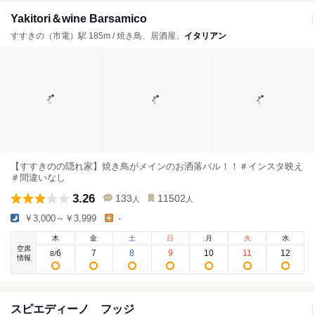
Yakitori＆wine Barsamico
すすきの（市電）駅 185m / 焼き鳥、居酒屋、
イタリアン
【すすきのの隠れ家】焼き鳥がメインのお洒落バル！！＃インスタ映え
＃間違いなし
3.26
133
11502
人
人
￥3,000～￥3,999
-
木
金
土
日
月
火
水
空席
6
7
8
9
10
11
12
8
/
情報
スピエディーノ フッジ