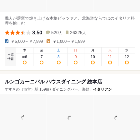
職人が薪窯で焼き上げる本格ピッツァと、北海道ならではのイタリア料
理を愉しむ
3.50
520
26325
人
人
￥6,000～￥7,999
￥1,000～￥1,999
木
金
土
日
月
火
水
空席
6
7
8
9
10
11
12
8
/
情報
ルンゴカーニバル ハウスダイニング 総本店
すすきの（市営）駅 159m / ダイニングバー、海鮮、
イタリアン