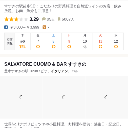
すすきの駅徒歩5分！こだわりの野菜料理と自然派ワインのお店！飲み
放題、お肉、魚介もご用意！
3.29
95
6007
人
人
￥3,000～￥3,999
-
木
金
土
日
月
火
水
空席
6
7
8
9
10
11
12
8
/
情報
SALVATORE CUOMO & BAR すすきの
豊水すすきの駅 165m / ピザ、
イタリアン
、バル
世界No.1ナポリピッツァや小皿料理、肉料理を提供！誕生日・記念日、