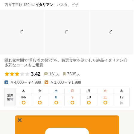
西８丁目駅 150m /
イタリアン
、パスタ、ピザ
隠れ家空間で“普段着の贅沢”を。厳選食材を活かした絶品イタリアン◎
多彩なコースもご用意
3.42
161
7635
人
人
￥4,000～￥4,999
￥1,000～￥1,999
木
金
土
日
月
火
水
空席
6
7
8
9
10
11
12
8
/
情報