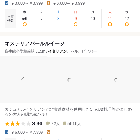
￥3,000～￥3,999
￥3,000～￥3,999
木
金
土
日
月
火
水
空席
6
7
8
9
10
11
12
8
/
情報
オステリアバールルイージ
資生館小学校前駅 115m /
イタリアン
、バル、ビアバー
カジュアルイタリアンと北海道食材を使用したSTAUB料理等が楽しめ
るの大人の隠れ家バル♪
3.36
72
5818
人
人
￥6,000～￥7,999
-