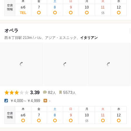
木
金
土
日
月
火
水
空席
6
7
8
9
10
11
12
8
/
情報
オペラ
西８丁目駅 213m / バル、アジア・エスニック、
イタリアン
3.39
82
5573
人
人
￥4,000～￥4,999
-
木
金
土
日
月
火
水
空席
6
7
8
9
10
11
12
8
/
情報