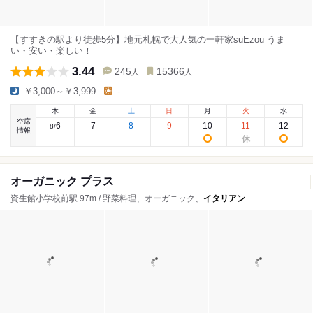
【すすきの駅より徒歩5分】地元札幌で大人気の一軒家suEzou うま
い・安い・楽しい！
3.44
245
15366
人
人
￥3,000～￥3,999
-
木
金
土
日
月
火
水
空席
6
7
8
9
10
11
12
8
/
情報
オーガニック プラス
資生館小学校前駅 97m / 野菜料理、オーガニック、
イタリアン