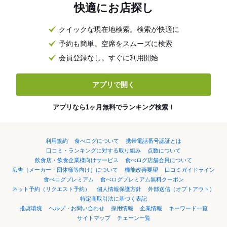
快適にお店探し
クイックな現在地検索。検索が快適に
予約も簡単。空席をスムーズに検索
会員登録なし。すぐに利用開始
アプリで開く
アプリなら1ヶ月無料でランキング検索！
利用規約
食べログについて
携帯電話番号認証とは
口コミ・ランキングに対する取り組み
点数について
飲食店・飲食企業様向けサービス
食べログ店舗会員について
広告（メーカー・団体様等向け）について
機能改善要望
口コミガイドライン
食べログプレミアム
食べログプレミアム無料クーポン
ネット予約（リクエスト予約）
個人情報保護方針
外部送信（オプトアウト）
特定商取引法に基づく表記
推奨環境
ヘルプ・お問い合わせ
採用情報
企業情報
キーワード一覧
サイトマップ
チェーン一覧