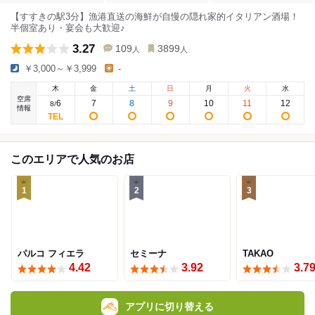
【すすきの駅3分】漁港直送の海鮮が自慢の隠れ家的イタリアン酒場！
半個室あり・宴会も大歓迎♪
3.27
109
3899
人
人
￥3,000～￥3,999
-
木
金
土
日
月
火
水
空席
6
7
8
9
10
11
12
8
/
情報
このエリアで人気のお店
1
2
3
パルコ フィエラ
セミーナ
TAKAO
4.42
3.92
3.7
アプリに切り替える