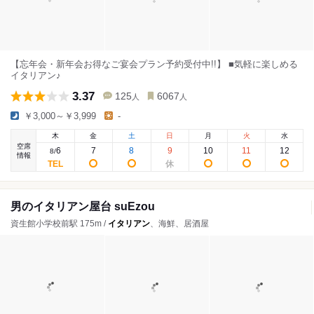
【忘年会・新年会お得なご宴会プラン予約受付中!!】 ■気軽に楽しめる
イタリアン♪
3.37
125
6067
人
人
￥3,000～￥3,999
-
木
金
土
日
月
火
水
空席
6
7
8
9
10
11
12
8
/
情報
男のイタリアン屋台 suEzou
資生館小学校前駅 175m /
イタリアン
、海鮮、居酒屋