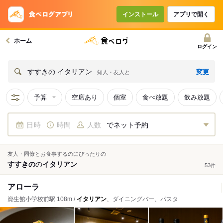
インストール
アプリで開く
ホーム
ログイン
変更
すすきの イタリアン
知人・友人と
予算
空席あり
個室
食べ放題
飲み放題
日時
時間
人数
でネット予約
友人・同僚とお食事するのにぴったりの
すすきの
の
イタリアン
53
件
アローラ
資生館小学校前駅 108m /
イタリアン
、ダイニングバー、パスタ