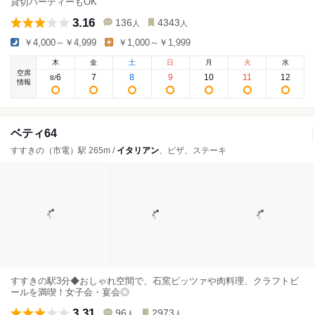
貸切パーティーもOK
3.16
136
4343
人
人
￥4,000～￥4,999
￥1,000～￥1,999
木
金
土
日
月
火
水
空席
6
7
8
9
10
11
12
8
/
情報
ベティ64
すすきの（市電）駅 265m /
イタリアン
、ピザ、ステーキ
すすきの駅3分◆おしゃれ空間で、石窯ピッツァや肉料理、クラフトビ
ールを満喫！女子会・宴会◎
3.31
96
2973
人
人