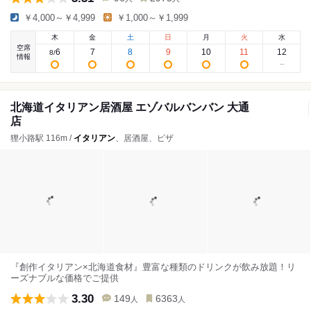
￥4,000～￥4,999
￥1,000～￥1,999
木
金
土
日
月
火
水
空席
6
7
8
9
10
11
12
8
/
情報
北海道イタリアン居酒屋 エゾバルバンバン 大通
店
狸小路駅 116m /
イタリアン
、居酒屋、ピザ
『創作イタリアン×北海道食材』豊富な種類のドリンクが飲み放題！リ
ーズナブルな価格でご提供
3.30
149
6363
人
人