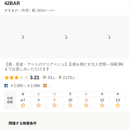
42BAR
すすきの（市営）駅 183m / バー
【酒・音楽・アートのマリアージュ】五感を満たす大人空間～深夜3時
までお楽しみいただけます
3.21
33
2170
人
人
￥2,000～￥2,999
-
金
土
日
月
火
水
木
空席
7
8
9
10
11
12
13
8
/
情報
関連する検索条件