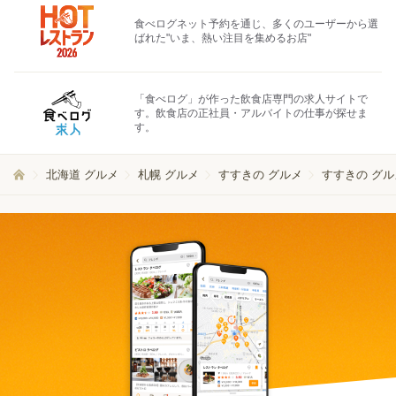
食べログネット予約を通じ、多くのユーザーから選
ばれた"いま、熱い注目を集めるお店"
「食べログ」が作った飲食店専門の求人サイトで
す。飲食店の正社員・アルバイトの仕事が探せま
す。
北海道 グルメ
札幌 グルメ
すすきの グルメ
すすきの グル