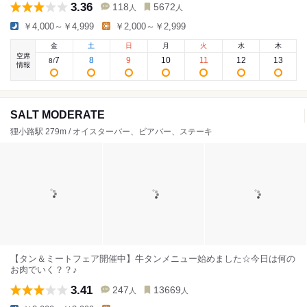
3.36
118
5672
人
人
￥4,000～￥4,999
￥2,000～￥2,999
金
土
日
月
火
水
木
空席
7
8
9
10
11
12
13
8
/
情報
SALT MODERATE
狸小路駅 279m / オイスターバー、ビアバー、ステーキ
【タン＆ミートフェア開催中】牛タンメニュー始めました☆今日は何の
お肉でいく？？♪
3.41
247
13669
人
人