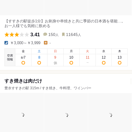
【すすきの駅徒歩1分】お刺身や串焼きと共に季節の日本酒を堪能…。
お一人様でも気軽に飲める
3.41
150
11645
人
人
￥3,000～￥3,999
-
金
土
日
月
火
水
木
空席
7
8
9
10
11
12
13
8
/
情報
すき焼きは肉だけ
豊水すすきの駅 315m / すき焼き、牛料理、ワインバー