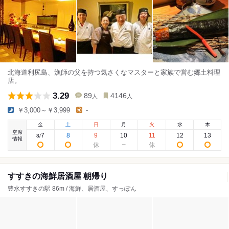
北海道利尻島、漁師の父を持つ気さくなマスターと家族で営む郷土料理
店。
3.29
89
4146
人
人
￥3,000～￥3,999
-
金
土
日
月
火
水
木
空席
7
8
9
10
11
12
13
8
/
情報
すすきの海鮮居酒屋 朝帰り
豊水すすきの駅 86m / 海鮮、居酒屋、すっぽん