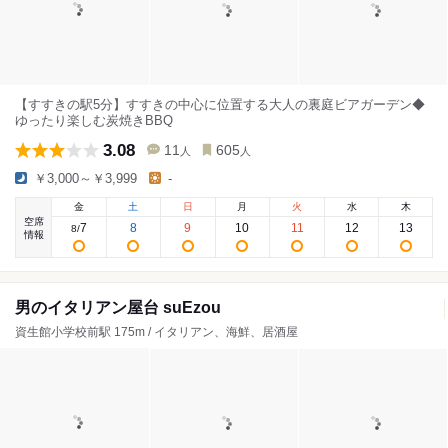
【すすきの駅5分】すすきの中心に位置する大人の裏庭ビアガーデン◆
ゆったり楽しむ炭焼きBBQ
3.08
11
605
人
人
￥3,000～￥3,999
-
金
土
日
月
火
水
木
空席
7
8
9
10
11
12
13
8
/
情報
男のイタリアン屋台 suEzou
資生館小学校前駅 175m / イタリアン、海鮮、居酒屋