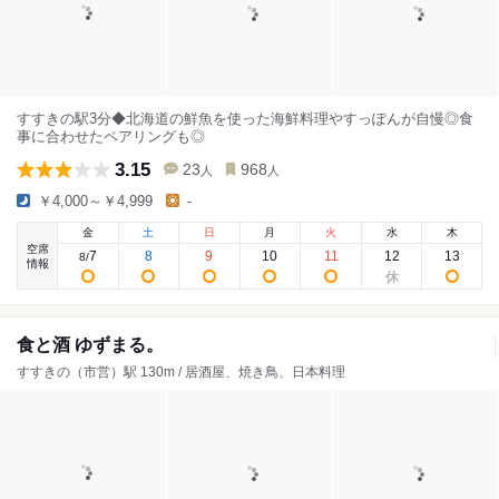
すすきの駅3分◆北海道の鮮魚を使った海鮮料理やすっぽんが自慢◎食
事に合わせたペアリングも◎
3.15
23
968
人
人
￥4,000～￥4,999
-
金
土
日
月
火
水
木
空席
7
8
9
10
11
12
13
8
/
情報
食と酒 ゆずまる。
すすきの（市営）駅 130m / 居酒屋、焼き鳥、日本料理