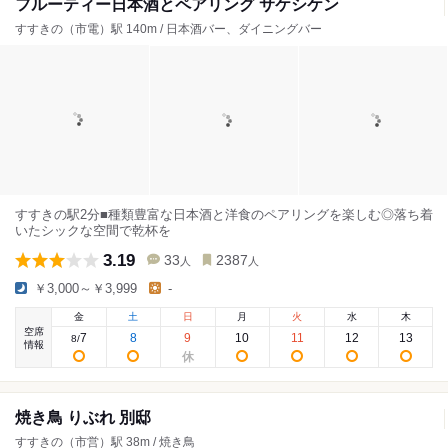
フルーティー日本酒とペアリング サケシケン
すすきの（市電）駅 140m / 日本酒バー、ダイニングバー
すすきの駅2分■種類豊富な日本酒と洋食のペアリングを楽しむ◎落ち着
いたシックな空間で乾杯を
3.19
33
2387
人
人
￥3,000～￥3,999
-
金
土
日
月
火
水
木
空席
7
8
9
10
11
12
13
8
/
情報
焼き鳥 りぶれ 別邸
すすきの（市営）駅 38m / 焼き鳥