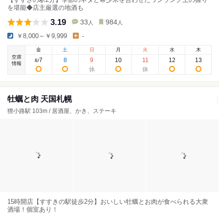
を堪能◆店主厳選の地酒も
3.19
33
984
人
人
￥8,000～￥9,999
-
金
土
日
月
火
水
木
空席
7
8
9
10
11
12
13
8
/
情報
牡蠣と肉 天国札幌
狸小路駅 103m / 居酒屋、かき、ステーキ
15時開店【すすきの駅徒歩2分】おいしい牡蠣とお肉が食べられる大衆
酒場！個室あり！