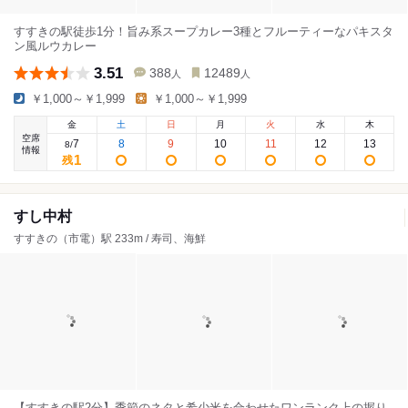
すすきの駅徒歩1分！旨み系スープカレー3種とフルーティーなパキスタ
ン風ルウカレー
3.51
388
12489
人
人
￥1,000～￥1,999
￥1,000～￥1,999
金
土
日
月
火
水
木
空席
7
8
9
10
11
12
13
8
/
情報
1
残
すし中村
すすきの（市電）駅 233m / 寿司、海鮮
【すすきの駅2分】季節のネタと希少米を合わせたワンランク上の握り