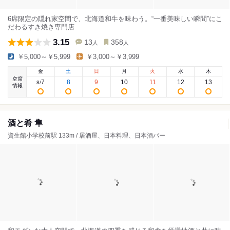
6席限定の隠れ家空間で、北海道和牛を味わう。“一番美味しい瞬間”にこ
だわるすき焼き専門店
3.15
13
358
人
人
￥5,000～￥5,999
￥3,000～￥3,999
金
土
日
月
火
水
木
空席
7
8
9
10
11
12
13
8
/
情報
酒と肴 隼
資生館小学校前駅 133m / 居酒屋、日本料理、日本酒バー