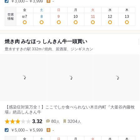
￥3,000～￥3,999
-
金
土
日
月
火
水
木
空席
7
8
9
10
11
12
13
8
/
情報
焼き肉 みなほっ しんきん牛一頭買い
豊水すすきの駅 332m / 焼肉、居酒屋、ジンギスカン
【感染症対策万全！】ここでしか食べられない木古内町『大釜谷内藤牧
場』絶品しんきん牛
3.32
80
3204
人
人
￥5,000～￥5,999
-
金
土
日
月
火
水
木