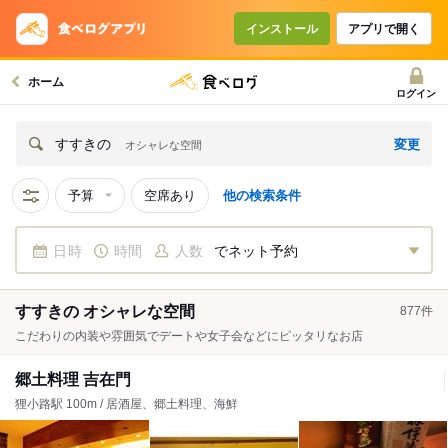
インストール
アプリで開く
ホーム
ログイン
変更
すすきの
オシャレな空間
予算
空席あり
他の検索条件
日時
時間
人数
でネット予約
すすきの オシャレな空間
877
件
こだわりの内装や雰囲気でデートや女子会などにピッタリなお店
郷土料理 吉在門
狸小路駅 100m / 居酒屋、郷土料理、海鮮