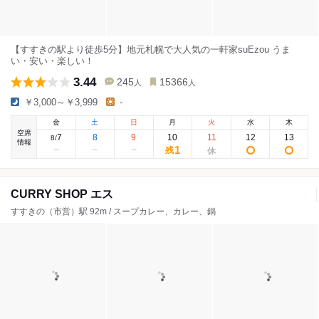
【すすきの駅より徒歩5分】地元札幌で大人気の一軒家suEzou うま
い・安い・楽しい！
3.44
245
15366
人
人
￥3,000～￥3,999
-
金
土
日
月
火
水
木
空席
7
8
9
10
11
12
13
8
/
情報
1
残
CURRY SHOP エス
すすきの（市営）駅 92m / スープカレー、カレー、鍋