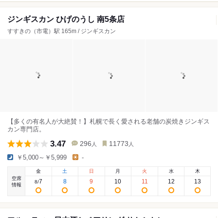
ジンギスカン ひげのうし 南5条店
すすきの（市電）駅 165m / ジンギスカン
【多くの有名人が大絶賛！】札幌で長く愛される老舗の炭焼きジンギス
カン専門店。
3.47
296
11773
人
人
￥5,000～￥5,999
-
金
土
日
月
火
水
木
空席
7
8
9
10
11
12
13
8
/
情報