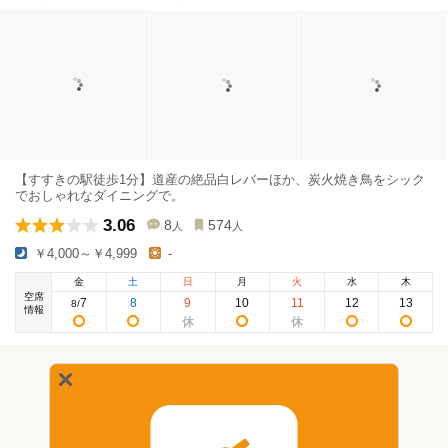
【すすきの駅徒歩1分】道産の絶品白レバーほか、炭火焼き鳥をシック
でおしゃれなダイニングで。
3.06
8
574
人
人
￥4,000～￥4,999
-
金
土
日
月
火
水
木
空席
7
8
9
10
11
12
13
8
/
情報