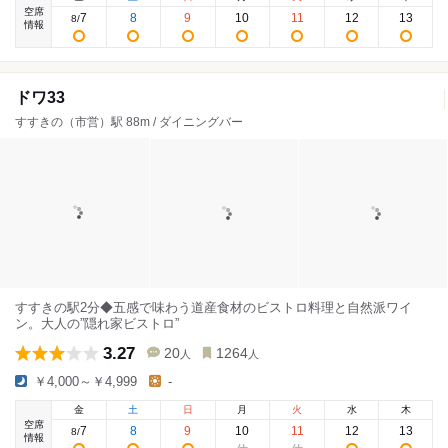
空席
7
8
9
10
11
12
13
8
/
情報
ドワ33
すすきの（市営）駅 88m / ダイニングバー
すすきの駅2分◆五感で味わう道産食材のビストロ料理と自然派ワイ
ン。大人の”隠れ家ビストロ”
3.27
20
1264
人
人
￥4,000～￥4,999
-
金
土
日
月
火
水
木
空席
7
8
9
10
11
12
13
8
/
情報