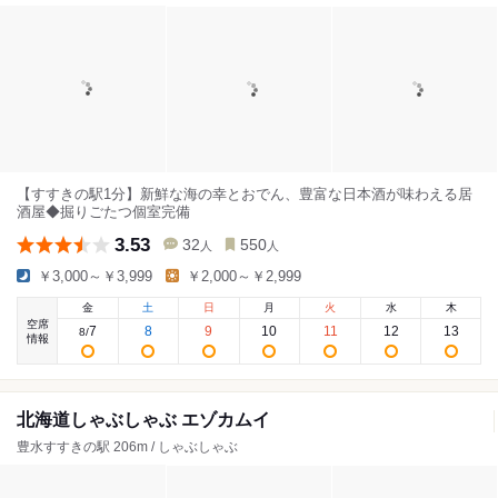
【すすきの駅1分】新鮮な海の幸とおでん、豊富な日本酒が味わえる居
酒屋◆掘りごたつ個室完備
3.53
32
550
人
人
￥3,000～￥3,999
￥2,000～￥2,999
金
土
日
月
火
水
木
空席
7
8
9
10
11
12
13
8
/
情報
北海道しゃぶしゃぶ エゾカムイ
豊水すすきの駅 206m / しゃぶしゃぶ