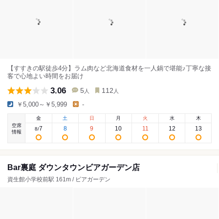
【すすきの駅徒歩4分】ラム肉など北海道食材を一人鍋で堪能♪丁寧な接
客で心地よい時間をお届け
3.06
5
112
人
人
￥5,000～￥5,999
-
金
土
日
月
火
水
木
空席
7
8
9
10
11
12
13
8
/
情報
Bar裏庭 ダウンタウンビアガーデン店
資生館小学校前駅 161m / ビアガーデン