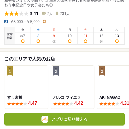
和モダンな大人空間で、北海道の四季を感じる和食を厳選地酒と共に味
わう◆記念日や女子会にも◎
3.11
7
231
人
人
￥5,000～￥5,999
-
金
土
日
月
火
水
木
空席
7
8
9
10
11
12
13
8
/
情報
このエリアで人気のお店
1
2
3
すし宮川
パルコ フィエラ
AKI NAGAO
4.47
4.42
4.3
アプリに切り替える