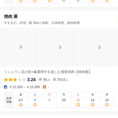
焼肉 展
すすきの（市営）駅 68m / 焼肉、日本料理、創作料理
ミシュラン店の技×厳選和牛を楽しむ個室焼肉【焼肉展】
3.24
86
3918
人
人
￥15,000～￥19,999
-
金
土
日
月
火
水
木
空席
7
8
9
10
11
12
13
8
/
情報