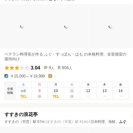
ベテラン料理長が作る ふぐ・すっぽん・はも の本格料理。全室個室の
接待向け
3.04
9
806
人
人
￥15,000～￥19,999
-
土
日
月
火
水
木
金
空席
8
9
10
11
12
13
14
8
/
情報
すすきの浪花亭
すすきの（市営）駅 67m
(すすきの（市電）駅 41m)
/ 日本料理、海鮮、
ふぐ