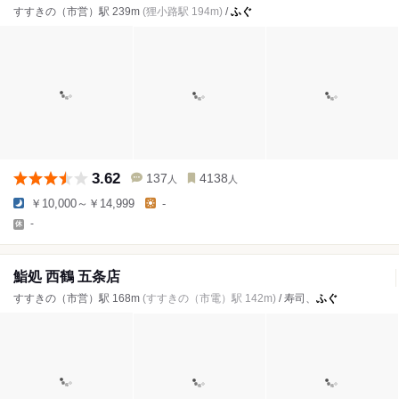
すすきの（市営）駅 239m
(狸小路駅 194m)
/
ふぐ
3.62
137
4138
人
人
￥10,000～￥14,999
-
-
鮨処 西鶴 五条店
すすきの（市営）駅 168m
(すすきの（市電）駅 142m)
/ 寿司、
ふぐ