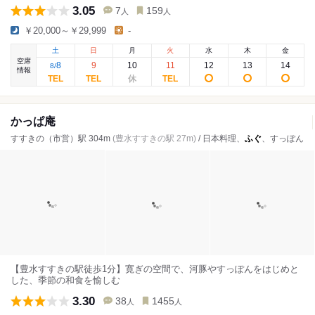
3.05
7
159
人
人
￥20,000～￥29,999
-
土
日
月
火
水
木
金
空席
8
9
10
11
12
13
14
8
/
情報
かっぱ庵
すすきの（市営）駅 304m
(豊水すすきの駅 27m)
/ 日本料理、
ふぐ
、すっぽん
【豊水すすきの駅徒歩1分】寛ぎの空間で、河豚やすっぽんをはじめと
した、季節の和食を愉しむ
3.30
38
1455
人
人