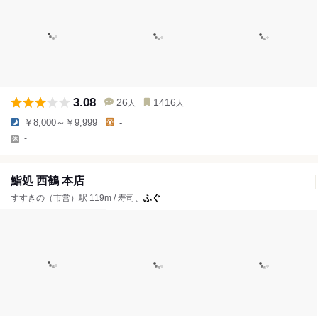
3.08
26
1416
人
人
￥8,000～￥9,999
-
-
鮨処 西鶴 本店
すすきの（市営）駅 119m / 寿司、
ふぐ