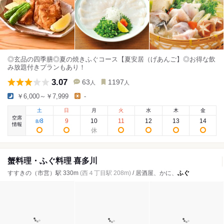
◎玄品の四季膳◎夏の焼きふぐコース【夏安居（げあんご】◎お得な飲
み放題付きプランもあり！
3.07
63
1197
人
人
￥6,000～￥7,999
-
土
日
月
火
水
木
金
空席
8
9
10
11
12
13
14
8
/
情報
蟹料理・ふぐ料理 喜多川
すすきの（市営）駅 330m
(西４丁目駅 208m)
/ 居酒屋、かに、
ふぐ