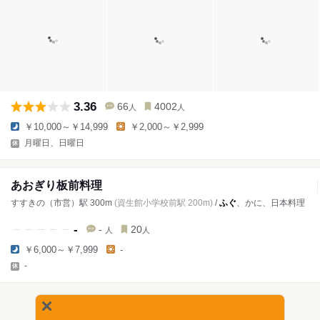
3.36
66
4002
人
人
￥10,000～￥14,999
￥2,000～￥2,999
月曜日、日曜日
あおぎり板前料理
すすきの（市営）駅 300m
(資生館小学校前駅 200m)
/
ふぐ
、かに、日本料理
-
-
20
人
人
￥6,000～￥7,999
-
-