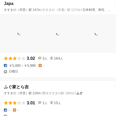
Japa
すすきの（市営）駅 147m
(すすきの（市電）駅 117m)
/ 日本料理、寿司、
ふぐ
3.02
3
164
人
人
￥5,000～￥5,999
-
日曜日
ふぐ家とら吉
すすきの（市営）駅 226m
(豊水すすきの駅 186m)
/
ふぐ
3.01
1
15
人
人
-
-
-