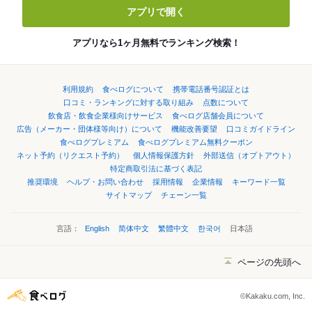
アプリで開く
アプリなら1ヶ月無料でランキング検索！
利用規約
食べログについて
携帯電話番号認証とは
口コミ・ランキングに対する取り組み
点数について
飲食店・飲食企業様向けサービス
食べログ店舗会員について
広告（メーカー・団体様等向け）について
機能改善要望
口コミガイドライン
食べログプレミアム
食べログプレミアム無料クーポン
ネット予約（リクエスト予約）
個人情報保護方針
外部送信（オプトアウト）
特定商取引法に基づく表記
推奨環境
ヘルプ・お問い合わせ
採用情報
企業情報
キーワード一覧
サイトマップ
チェーン一覧
言語：
English
简体中文
繁體中文
한국어
日本語
ページの先頭へ
©Kakaku.com, Inc.