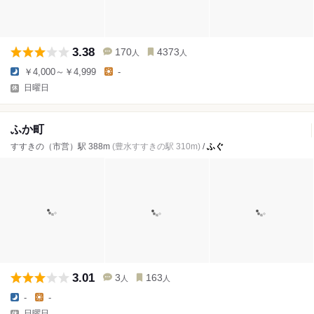
3.38
170
4373
人
人
￥4,000～￥4,999
-
日曜日
ふか町
すすきの（市営）駅 388m
(豊水すすきの駅 310m)
/
ふぐ
3.01
3
163
人
人
-
-
日曜日