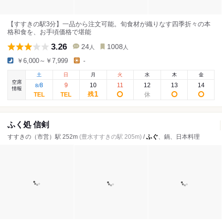
【すすきの駅3分】一品から注文可能。旬食材が織りなす四季折々の本
格和食を、お手頃価格で堪能
3.26
24
1008
人
人
￥6,000～￥7,999
-
土
日
月
火
水
木
金
空席
8
9
10
11
12
13
14
8
/
情報
1
残
ふく処 信剣
すすきの（市営）駅 252m
(豊水すすきの駅 205m)
/
ふぐ
、鍋、日本料理