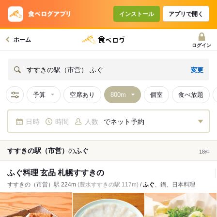
インストール
アプリで開く
ホーム
ログイン
変更
すすきの駅（市営） ふぐ
予算
空席あり
個室
食べ放題
日時
時間
人数
でネット予約
すすきの駅（市営）
の
ふぐ
18
件
ふぐ料理 玄品 札幌すすきの
すすきの（市営）駅 224m
(豊水すすきの駅 117m)
/
ふぐ
、鍋、日本料理