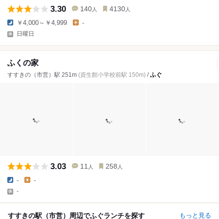
3.30
140
4130
人
人
￥4,000～￥4,999
-
日曜日
ふくの家
すすきの（市営）駅 251m
(資生館小学校前駅 150m)
/
ふぐ
3.03
11
258
人
人
-
-
-
すすきの駅（市営）周辺でふぐランチを探す
もっと見る