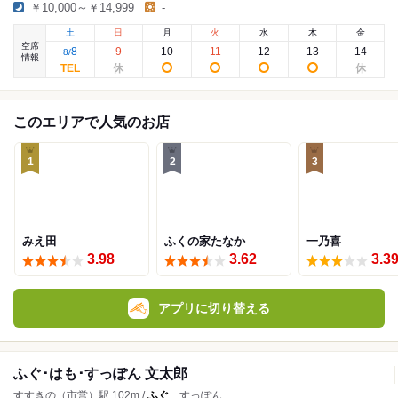
￥10,000～￥14,999
-
土
日
月
火
水
木
金
空席
8
9
10
11
12
13
14
8
/
情報
このエリアで人気のお店
1
2
3
みえ田
ふくの家たなか
一乃喜
3.98
3.62
3.3
アプリに切り替える
ふぐ･はも･すっぽん 文太郎
すすきの（市営）駅 102m /
ふぐ
、すっぽん