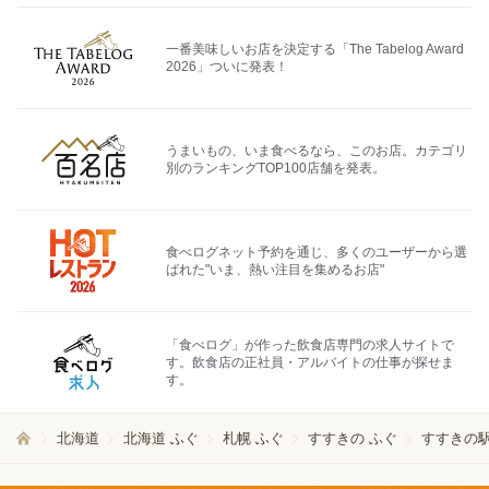
一番美味しいお店を決定する「The Tabelog Award
2026」ついに発表！
うまいもの、いま食べるなら、このお店。カテゴリ
別のランキングTOP100店舗を発表。
食べログネット予約を通じ、多くのユーザーから選
ばれた"いま、熱い注目を集めるお店"
「食べログ」が作った飲食店専門の求人サイトで
す。飲食店の正社員・アルバイトの仕事が探せま
す。
北海道
北海道 ふぐ
札幌 ふぐ
すすきの ふぐ
すすきの駅