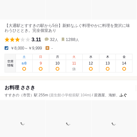
【大通駅とすすきの駅から5分】新鮮なふぐ料理やかに料理を贅沢に味
わうひととき。完全個室あり
3.11
32
1288
人
人
￥8,000～￥9,999
-
土
日
月
火
水
木
金
空席
8
9
10
11
12
13
14
8
/
情報
お料理 ささき
すすきの（市営）駅 255m
(資生館小学校前駅 104m)
/ 居酒屋、海鮮、
ふぐ