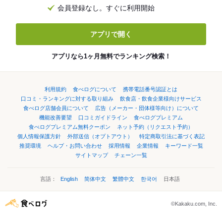
会員登録なし。すぐに利用開始
アプリで開く
アプリなら1ヶ月無料でランキング検索！
利用規約
食べログについて
携帯電話番号認証とは
口コミ・ランキングに対する取り組み
飲食店・飲食企業様向けサービス
食べログ店舗会員について
広告（メーカー・団体様等向け）について
機能改善要望
口コミガイドライン
食べログプレミアム
食べログプレミアム無料クーポン
ネット予約（リクエスト予約）
個人情報保護方針
外部送信（オプトアウト）
特定商取引法に基づく表記
推奨環境
ヘルプ・お問い合わせ
採用情報
企業情報
キーワード一覧
サイトマップ
チェーン一覧
言語：
English
简体中文
繁體中文
한국어
日本語
©Kakaku.com, Inc.