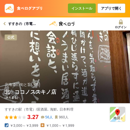
インストール
アプリで開く
すすきの（市電）駅グルメへ
ログイン
公式
北海道の旬と旨い酒
北○ ココノススキノ店
(きたまる)
すすきの駅（市電）/居酒屋､ 海鮮､ 日本料理
3.27
56
人
960
人
￥3,000～￥3,999
￥1,000～￥1,999