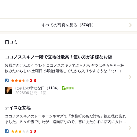
すべての写真を見る（374件）
口コミ
ココノススキノ一階で立地は最高！使い方が多様なお店
皆様ごきげんよう ツレとココノススキノでぷらぷら ヤツはそろそろ一杯
飲みたいらしい 土曜日で4階は混雑してたから入りやすそうな「北○ ココ
ノススキノ店」さんに行きましょ ...
3.8
Dinner:
にゃじの幸せな口
（1184）
2026/06 訪問
1回
ナイスな立地
ココノススキノのトーホーシネマズで「木挽町のあだ討ち」観た後に訪れ
ました。久々の雪でしたが、路面店なので、雪にあたらずに店内に入れま
す。 お通し：ツブの煮物、ツブが大きめです。 ...
3.0
Dinner: