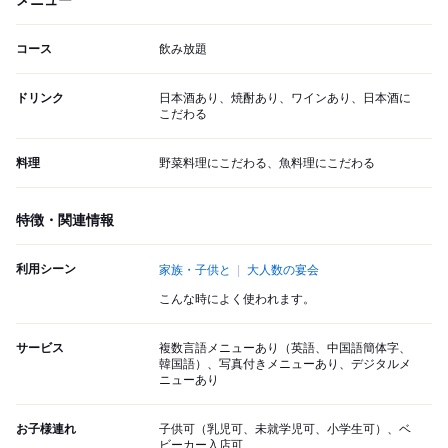
メニュー
コース
飲み放題
ドリンク
日本酒あり、焼酎あり、ワインあり、日本酒に
こだわる
料理
野菜料理にこだわる、魚料理にこだわる
特徴・関連情報
利用シーン
家族・子供と
大人数の宴会
こんな時によく使われます。
サービス
複数言語メニューあり（英語、中国語簡体字、
韓国語）、写真付きメニューあり、デジタルメ
ニューあり
お子様連れ
子供可（乳児可、未就学児可、小学生可）、ベ
ビーカー入店可