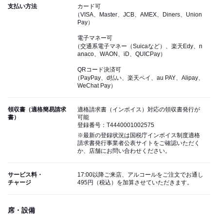
支払い方法
カード可
（VISA、Master、JCB、AMEX、Diners、Union
Pay）
電子マネー可
（交通系電子マネー（Suicaなど）、楽天Edy、n
anaco、WAON、iD、QUICPay）
QRコード決済可
（PayPay、d払い、楽天ペイ、au PAY、Alipay、
WeChat Pay）
領収書（適格簡易請求
適格請求書（インボイス）対応の領収書発行が
書）
可能
登録番号：T4440001002575
※最新の登録状況は国税庁インボイス制度適格
請求書発行事業者公表サイトをご確認いただく
か、店舗にお問い合わせください。
サービス料・
17:00以降ご来店、アルコールをご注文でお通し
チャージ
495円（税込）を加算させていただきます。
席・設備