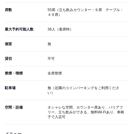
席数
55席（立ち飲みカウンター：６席 テーブル：
４９席）
最大予約可能人数
36人（着席時）
個室
無
貸切
不可
禁煙・喫煙
全席禁煙
駐車場
無（近隣のコインパーキングをご利用くださ
い）
空間・設備
オシャレな空間、カウンター席あり、バリアフ
リー、立ち飲みができる、無料Wi-Fiあり、車椅
子で入店可