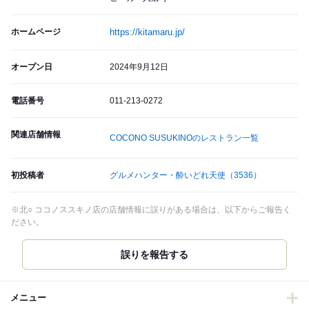
ホームページ
https://kitamaru.jp/
オープン日
2024年9月12日
電話番号
011-213-0272
関連店舗情報
COCONO SUSUKINOのレストラン一覧
初投稿者
グルメハンター・酔いどれ天使
（3536）
※北○ ココノススキノ店の店舗情報に誤りがある場合は、以下からご報告く
ださい。
誤りを報告する
メニュー