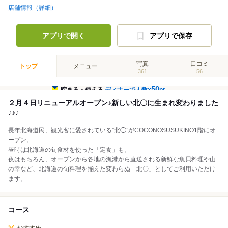
店舗情報（詳細）
アプリで開く
アプリで保存
写真
口コミ
トップ
メニュー
361
56
50
貯まる・使える
ディナーで人数×
pt
２月４日リニューアルオープン♪新しい北〇に生まれ変わりました
♪♪♪
長年北海道民、観光客に愛されている”北◯”がCOCONOSUSUKINO1階にオ
ープン。
昼時は北海道の旬食材を使った「定食」も。
夜はもちろん、オープンから各地の漁港から直送される新鮮な魚貝料理や山
の幸など、北海道の旬料理を揃えた変わらぬ「北〇」としてご利用いただけ
ます。
コース