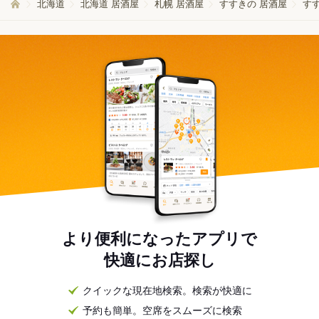
北海道
北海道 居酒屋
札幌 居酒屋
すすきの 居酒屋
す
より便利になったアプリで
快適にお店探し
クイックな現在地検索。検索が快適に
予約も簡単。空席をスムーズに検索