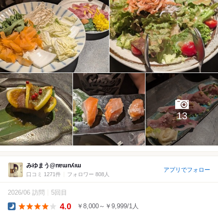
13
みゆまう@nɐɯnʎıɯ
アプリでフォロー
口コミ 1271件
フォロワー 808人
2026/06 訪問
5回目
4.0
￥8,000～￥9,999/1人
Dinner