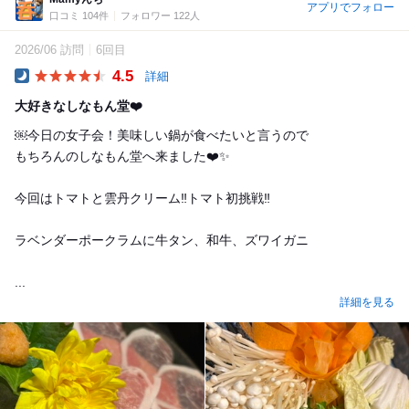
アプリでフォロー
口コミ 104件
フォロワー 122人
2026/06 訪問
6回目
4.5
詳細
Dinner
大好きなしなもん堂❤️
￼今日の女子会！美味しい鍋が食べたいと言うので
もちろんのしなもん堂へ来ました❤️✨
今回はトマトと雲丹クリーム‼︎トマト初挑戦‼︎
ラベンダーポークラムに牛タン、和牛、ズワイガニ
...
詳細を見る