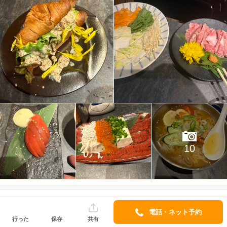
10
マツタケスケモン
アプリでフォロー
口コミ 986件
フォロワー 350人
電話・ネット予約
行った
保存
共有