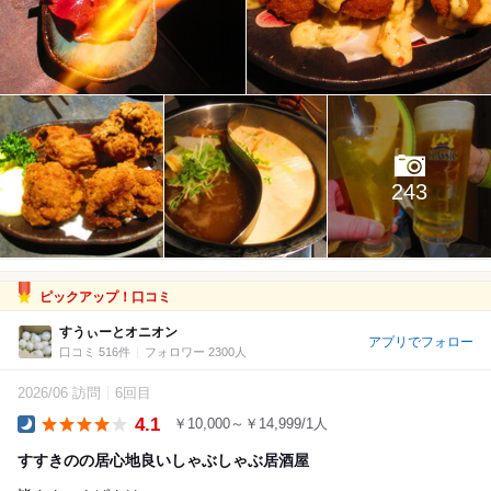
243
ピックアップ！口コミ
すうぃーとオニオン
アプリでフォロー
口コミ 516件
フォロワー 2300人
2026/06 訪問
6回目
4.1
￥10,000～￥14,999/1人
Dinner
すすきのの居心地良いしゃぶしゃぶ居酒屋