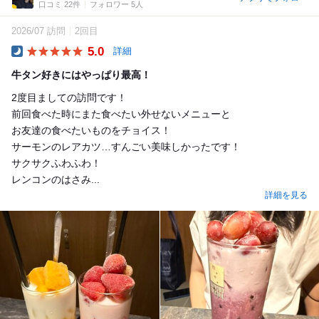
口コミ 22件
フォロワー 5人
2026/07 訪問
2回目
5.0
詳細
Dinner
牛タン好きにはやっぱり最高！
2度目ましての訪問です！
前回食べた時にまた食べたい外せないメニューと
お友達の食べたいものをチョイス！
サーモンのレアカツ…すんごい美味しかったです！
サクサクふわふわ！
レンコンのはさみ...
詳細を見る