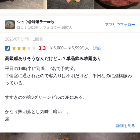
シュウ@味噌ラーonly
アプリでフォロー
口コミ 1410件
フォロワー 1697人
2026/07 訪問
1回目
3.3
￥5,000～￥5,999/1人
詳細
Dinner
高級感ありそうなんだけど…？単品飲み放題あり
平日の18時半に到着。2名で予約済。
半個室に通されたので客入りは不明だけど、平日なのに結構賑わ
っている。
すすきのの第3グリーンビルの3Fにある。
かなり照明落とし気味、暗い…。
席...
詳細を見る