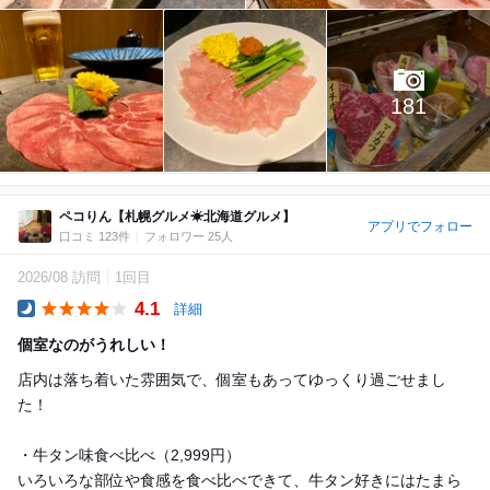
181
ペコりん【札幌グルメ☀︎北海道グルメ】
アプリでフォロー
口コミ 123件
フォロワー 25人
2026/08 訪問
1回目
4.1
詳細
Dinner
個室なのがうれしい！
店内は落ち着いた雰囲気で、個室もあってゆっくり過ごせまし
た！
・牛タン味食べ比べ（2,999円）
いろいろな部位や食感を食べ比べできて、牛タン好きにはたまら