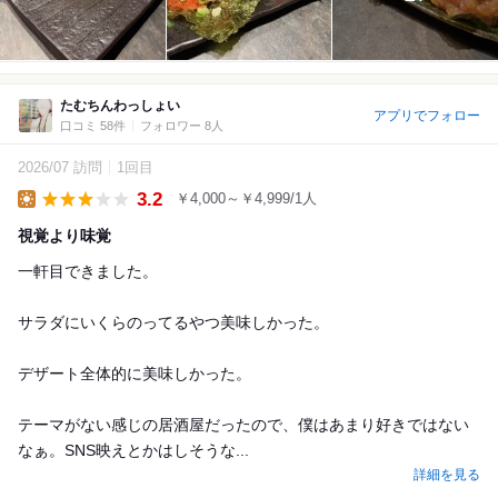
たむちんわっしょい
アプリでフォロー
口コミ 58件
フォロワー 8人
2026/07 訪問
1回目
3.2
￥4,000～￥4,999/1人
Lunch
視覚より味覚
一軒目できました。
サラダにいくらのってるやつ美味しかった。
デザート全体的に美味しかった。
テーマがない感じの居酒屋だったので、僕はあまり好きではない
なぁ。SNS映えとかはしそうな...
詳細を見る