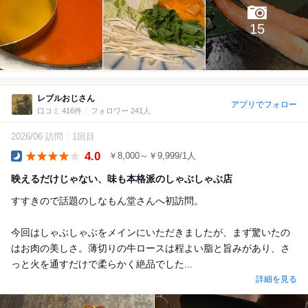
15
レブルおじさん
アプリでフォロー
口コミ 416件
フォロワー 241人
2026/06 訪問
1回目
4.0
￥8,000～￥9,999/1人
Dinner
映えるだけじゃない、味も本格派のしゃぶしゃぶ店
すすきので話題のしなもん堂さんへ初訪問。
今回はしゃぶしゃぶをメインにいただきましたが、まず驚いたの
はお肉の美しさ。薄切りの牛ロースは程よい脂と旨みがあり、さ
っと火を通すだけで柔らかく絶品でした...
詳細を見る