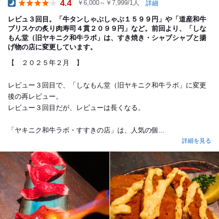
4.4
￥6,000～￥7,999/1人
詳細
Dinner
レビュ３回目。「牛タンしゃぶしゃぶ１５９９円」や「道産和牛
ブリスケの炙り肉寿司４貫２０９９円」など。前回より、「しな
もん堂（旧ヤキニク和牛ラボ」は、すき焼き・シャブシャブと揚
げ物の店に変更しています。
【 ２０２５年２月 】
レビュー３回目で、「しなもん堂（旧ヤキニク和牛ラボ」に変更
後の再レビュー。
レビュー３回目だが、レビューは長くなる。
「ヤキニク和牛ラボ・すすきの店」は、人気の個...
詳細を見る