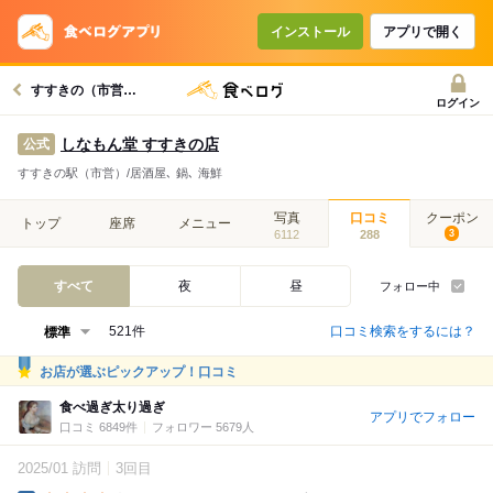
インストール
アプリで開く
すすきの（市営）駅グルメへ
ログイン
しなもん堂 すすきの店
公式
すすきの駅（市営）/居酒屋､ 鍋､ 海鮮
写真
口コミ
クーポン
トップ
座席
メニュー
6112
288
3
すべて
夜
昼
フォロー中
口コミ検索をするには？
521件
お店が選ぶピックアップ！口コミ
食べ過ぎ太り過ぎ
アプリでフォロー
口コミ 6849件
フォロワー 5679人
2025/01 訪問
3回目