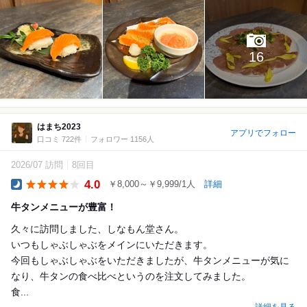
16
はまち2023
アプリでフォロー
口コミ 722件
フォロワー 1156人
2026/07 訪問
8回目
4.0
￥8,000～￥9,999/1人
詳細
Dinner
牛タンメニューが豊富！
久々に訪問しました、しなもん堂さん。
いつもしゃぶしゃぶをメインにいただきます。
今回もしゃぶしゃぶをいただきましたが、牛タンメニューが気に
なり、牛タンの食べ比べというのを注文してみました。
食...
詳細を見る