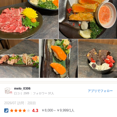
melo_0306
アプリでフォロー
口コミ 29件
フォロワー 37人
2026/07 訪問
2回目
4.3
￥8,000～￥9,999/1人
Dinner