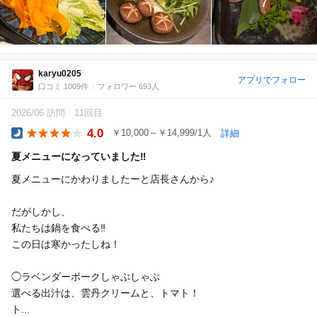
7
karyu0205
アプリでフォロー
口コミ 1009件
フォロワー 693人
2026/06 訪問
11回目
4.0
￥10,000～￥14,999/1人
詳細
Dinner
夏メニューになっていました‼️
夏メニューにかわりましたーと店長さんから♪
だがしかし、
私たちは鍋を食べる‼️
この日は寒かったしね！
◯ラベンダーポークしゃぶしゃぶ
選べる出汁は、雲丹クリームと、トマト！
ト...