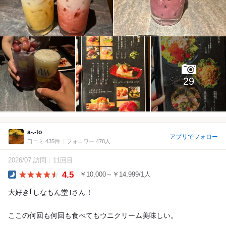
29
a-.-to
アプリでフォロー
口コミ 435件
フォロワー 478人
2026/07 訪問
11回目
4.5
￥10,000～￥14,999/1人
Dinner
大好き｢しなもん堂｣さん！
ここの何回も何回も食べてもウニクリーム美味しい。