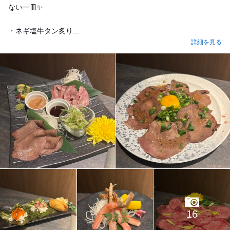
ない一皿✨
・ネギ塩牛タン炙り...
詳細を見る
16