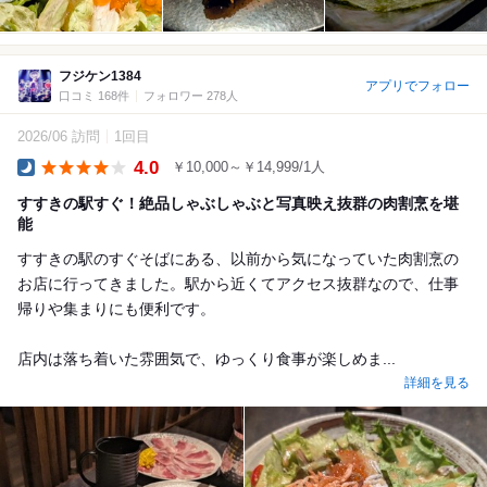
フジケン1384
アプリでフォロー
口コミ 168件
フォロワー 278人
2026/06 訪問
1回目
4.0
￥10,000～￥14,999/1人
Dinner
すすきの駅すぐ！絶品しゃぶしゃぶと写真映え抜群の肉割烹を堪
能
すすきの駅のすぐそばにある、以前から気になっていた肉割烹の
お店に行ってきました。駅から近くてアクセス抜群なので、仕事
帰りや集まりにも便利です。
​店内は落ち着いた雰囲気で、ゆっくり食事が楽しめま...
詳細を見る