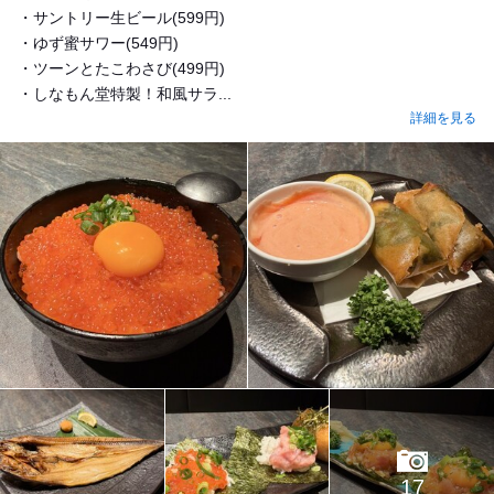
・サントリー生ビール(599円)
・ゆず蜜サワー(549円)
・ツーンとたこわさび(499円)
・しなもん堂特製！和風サラ...
詳細を見る
17