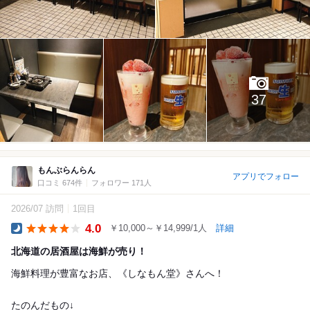
37
もんぶらんらん
アプリでフォロー
口コミ 674件
フォロワー 171人
2026/07 訪問
1回目
4.0
￥10,000～￥14,999/1人
詳細
Dinner
北海道の居酒屋は海鮮が売り！
海鮮料理が豊富なお店、《しなもん堂》さんへ！
たのんだもの↓