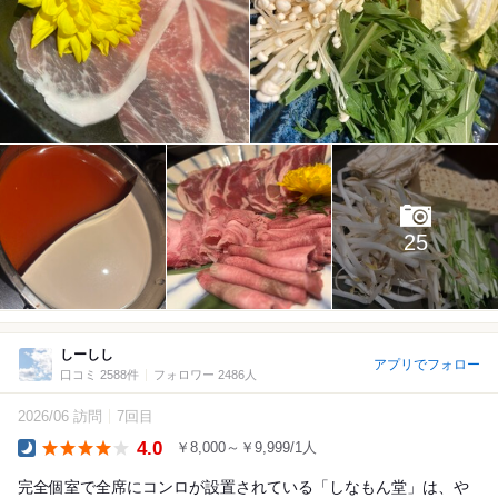
25
しーしし
アプリでフォロー
口コミ 2588件
フォロワー 2486人
2026/06 訪問
7回目
4.0
￥8,000～￥9,999/1人
Dinner
完全個室で全席にコンロが設置されている「しなもん堂」は、や