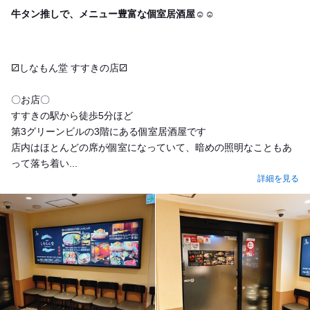
Dinner
牛タン推しで、メニュー豊富な個室居酒屋☺︎‬☺︎
⚂しなもん堂 すすきの店⚂
〇お店〇
すすきの駅から徒歩5分ほど
第3グリーンビルの3階にある個室居酒屋です
店内はほとんどの席が個室になっていて、暗めの照明なこともあ
って落ち着い...
詳細を見る