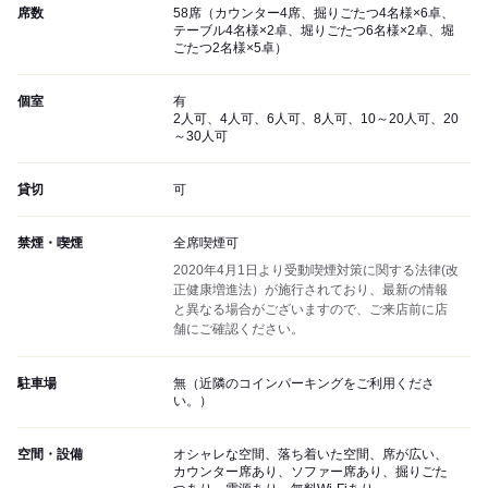
席数
58席（カウンター4席、掘りごたつ4名様×6卓、
テーブル4名様×2卓、堀りごたつ6名様×2卓、堀
ごたつ2名様×5卓）
個室
有
2人可、4人可、6人可、8人可、10～20人可、20
～30人可
貸切
可
禁煙・喫煙
全席喫煙可
2020年4月1日より受動喫煙対策に関する法律(改
正健康増進法）が施行されており、最新の情報
と異なる場合がございますので、ご来店前に店
舗にご確認ください。
駐車場
無（近隣のコインパーキングをご利用くださ
い。）
空間・設備
オシャレな空間、落ち着いた空間、席が広い、
カウンター席あり、ソファー席あり、掘りごた