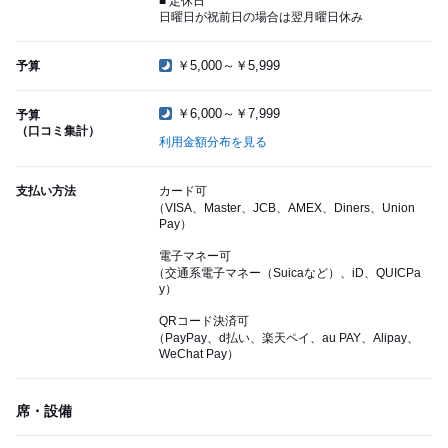
■ 定休日
日曜日が祝前日の場合は翌月曜日休み
￥5,000～￥5,999
予算
￥6,000～￥7,999
予算
（口コミ集計）
利用金額分布を見る
支払い方法
カード可
（VISA、Master、JCB、AMEX、Diners、Union
Pay）
電子マネー可
（交通系電子マネー（Suicaなど）、iD、QUICPa
y）
QRコード決済可
（PayPay、d払い、楽天ペイ、au PAY、Alipay、
WeChat Pay）
席・設備