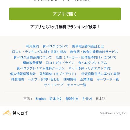
アプリで開く
アプリなら1ヶ月無料でランキング検索！
利用規約
食べログについて
携帯電話番号認証とは
口コミ・ランキングに対する取り組み
飲食店・飲食企業様向けサービス
食べログ店舗会員について
広告（メーカー・団体様等向け）について
機能改善要望
口コミガイドライン
食べログプレミアム
食べログプレミアム無料クーポン
ネット予約（リクエスト予約）
個人情報保護方針
外部送信（オプトアウト）
特定商取引法に基づく表記
推奨環境
ヘルプ・お問い合わせ
採用情報
企業情報
キーワード一覧
サイトマップ
チェーン一覧
言語：
English
简体中文
繁體中文
한국어
日本語
©Kakaku.com, Inc.