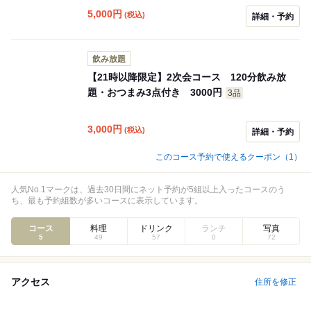
5,000
円
(税込)
詳細・予約
飲み放題
【21時以降限定】2次会コース 120分飲み放
題・おつまみ3点付き 3000円
3品
3,000
円
(税込)
詳細・予約
このコース予約で使えるクーポン（1）
人気No.1マークは、過去30日間にネット予約が5組以上入ったコースのう
ち、最も予約組数が多いコースに表示しています。
コース
料理
ドリンク
ランチ
写真
5
49
57
0
72
アクセス
住所を修正