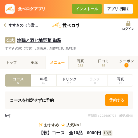
コースで使えるクーポン
戻る
インストール
アプリで開く
すすきの（市営）駅グルメへ
クーポンを利用せず予約する
ログイン
地鶏と酒と地野菜 御萩
公式
すすきの駅（市営）/居酒屋､ 創作料理､ 鳥料理
写真
口コミ
クーポン
トップ
座席
メニュー
283
56
3
コース
料理
ドリンク
ランチ
写真
5
49
57
0
72
コースを指定せずに予約
予約する
5件
更新日 : 2026/07/27
(税込価格)
おすすめ
人気No.1
【萩】コース 全10品 6000円
10品