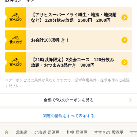
食べログ クーポン
【アサヒスーパードライ樽生・地酒・地焼酎
など】 120分飲み放題 2500円→2000円
食べログ クーポン
お会計10%割引き！
食べログ クーポン
【21時以降限定】2次会コース 120分飲み
放題・おつまみ3品付き 3000円
※クーポンごとに条件が異なりますので、必ず利用条件・提示条件をご確認
ください。
全部で3枚のクーポンを見る
関連の情報をすべて表示する
北海道
北海道 居酒屋
札幌 居酒屋
すすきの 居酒屋
す