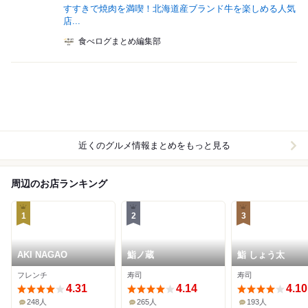
すすきで焼肉を満喫！北海道産ブランド牛を楽しめる人気
店...
食べログまとめ編集部
近くのグルメ情報まとめをもっと見る
周辺のお店ランキング
1
2
3
AKI NAGAO
鮨ノ蔵
鮨 しょう太
フレンチ
寿司
寿司
4.31
4.14
4.10
248人
265人
193人