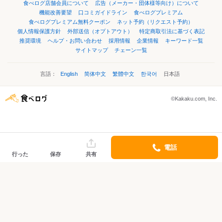
食べログ店舗会員について
広告（メーカー・団体様等向け）について
機能改善要望
口コミガイドライン
食べログプレミアム
食べログプレミアム無料クーポン
ネット予約（リクエスト予約）
個人情報保護方針
外部送信（オプトアウト）
特定商取引法に基づく表記
推奨環境
ヘルプ・お問い合わせ
採用情報
企業情報
キーワード一覧
サイトマップ
チェーン一覧
言語：
English
简体中文
繁體中文
한국어
日本語
©Kakaku.com, Inc.
電話
行った
保存
共有