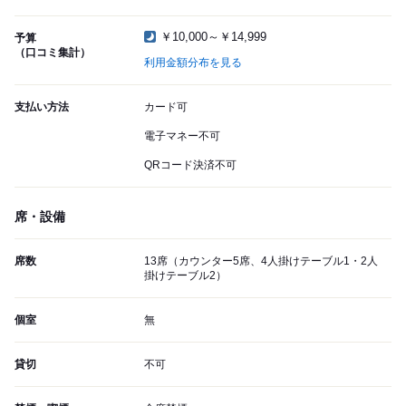
￥10,000～￥14,999
予算
（口コミ集計）
利用金額分布を見る
支払い方法
カード可
電子マネー不可
QRコード決済不可
席・設備
席数
13席（カウンター5席、4人掛けテーブル1・2人
掛けテーブル2）
個室
無
貸切
不可