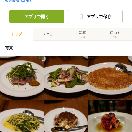
店舗情報（詳細）
アプリで開く
アプリで保存
写真
口コミ
トップ
メニュー
984
116
写真