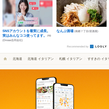
SNSアカウントを着実に成長。
なんぶ酒場
(南郷７丁目/居酒屋)
実はみんなココ使ってます。
PR
(Dreaw合同会社)
Recommended by
北海道
北海道 イタリアン
札幌 イタリアン
すすきの イタ