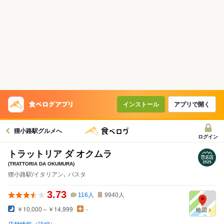
インストール
アプリで開く
狸小路駅グルメへ
ログイン
トラットリア ダ オクムラ
(TRATTORIA DA OKUMURA)
狸小路駅/イタリアン､ パスタ
3.73
116
人
9940
人
￥10,000～￥14,999
-