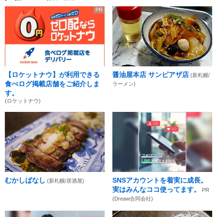
PR
【ロケットナウ】が利用できる
醤油屋本店 サンピアザ店
(新札幌/
食べログ掲載店舗をご紹介しま
ラーメン)
す。
(ロケットナウ)
むかしばなし
SNSアカウントを着実に成長。
(新札幌/居酒屋)
実はみんなココ使ってます。
PR
(Dreaw合同会社)