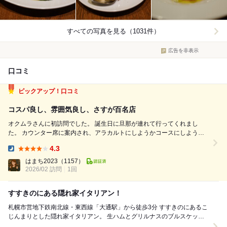
すべての写真を見る（1031件）
広告を非表示
口コミ
ピックアップ！口コミ
コスパ良し、雰囲気良し、さすが百名店
オクムラさんに初訪問でした。 誕生日に旦那が連れて行ってくれまし
た。 カウンター席に案内され、アラカルトにしようかコースにしようか
悩みましたが、コースを頼むことに。 今回は7700円のコースを注文で
4.3
す。 足りなければアラカルトも頼もうと話していましたが、11000円の
Dinner:
コースと品数は同じで素材...
はまち2023
（1157）
2026/02 訪問
1回
すすきのにある隠れ家イタリアン！
札幌市営地下鉄南北線・東西線「大通駅」から徒歩3分 すすきのにあるこ
じんまりとした隠れ家イタリアン。 生ハムとグリルナスのブルスケッ
タ。 ラルドと言われる熟成させた背...