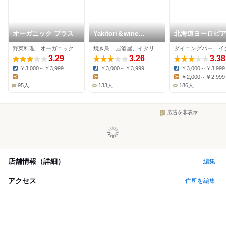
オーガニック プラス
Yakitori＆wine
北海道ヨーロピ
Barsamico
イニング LUGAR
野菜料理、オーガニック、イタリアン
焼き鳥、居酒屋、イタリアン
3.29
3.26
3.38
￥3,000～￥3,999
￥3,000～￥3,999
￥3,000～￥3,999
Dinner:
Dinner:
Dinner:
-
-
￥2,000～￥2,999
Lunch:
Lunch:
Lunch:
95人
133人
186人
広告を非表示
店舗情報（詳細）
編集
アクセス
住所を編集