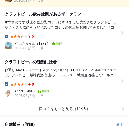
2016/04 訪問
な方は喜びますなー フー...
1回
クラフトビール飲み放題があるザ・クラフト♪
すすきのです 映画を観た後 コチラに寄りました 大好きなクラフトビール
が たくさん飲めそうだと思って コチラのお店を予約してみました 『コス
パ抜群！団体様にもおすすめ...
3.5
Dinner:
すずめちゅん
（1279）
2026/06 訪問
1回
クラフトビールの種類に圧巻
お通し ¥420 スリーテイスティングセット ¥1,300 x 2 ベルギー/ヒュー
ガルデンロゼ 城端麦酒/富山/ラ・フランス 城端麦酒/富山/アールグレ
イ 常陸...
4.0
Dinner:
Anote
（496）
2026/02 訪問
1回
口コミをもっと見る（143人）
店舗情報（詳細）
修正