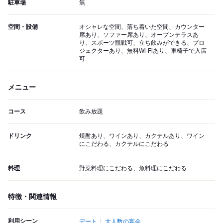
駐車場
無
空間・設備
オシャレな空間、落ち着いた空間、カウンター
席あり、ソファー席あり、オープンテラスあ
り、スポーツ観戦可、立ち飲みができる、プロ
ジェクターあり、無料Wi-Fiあり、車椅子で入店
可
メニュー
コース
飲み放題
ドリンク
焼酎あり、ワインあり、カクテルあり、ワイン
にこだわる、カクテルにこだわる
料理
野菜料理にこだわる、魚料理にこだわる
特徴・関連情報
利用シーン
デート
大人数の宴会