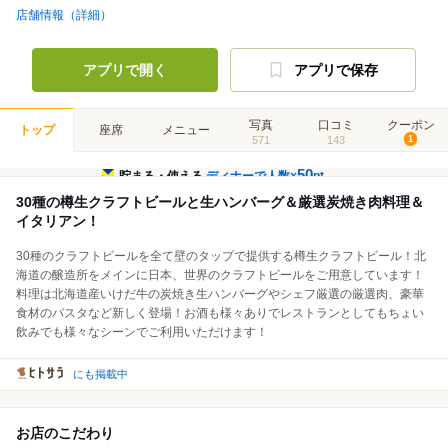
店舗情報（詳細）
アプリで開く
アプリで保存
写真
口コミ
クーポン
トップ
座席
メニュー
571
143
1
50
貯まる・使える
ディナーで人数×
pt
30種の樽生クラフトビールと生ハンバーグ＆厳選炭焼き肉料理＆
イタリアン！
30種のクラフトビールを全て壁のタップで提供する樽生クラフトビール！北
海道の醸造所をメインに日本、世界のクラフトビールをご用意しています！
料理は北海道産いけだ牛の炭焼き生ハンバーグやシェフ厳選の厳選肉、豪華
食材のパスタなど新しく登場！お酒も様々ありでレストランとしてもちょい
飲みでも様々なシーンでご利用いただけます！
にも掲載中
お店のこだわり