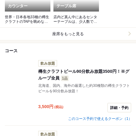
カウンター
テーブル席
世界・日本各地33種の樽生
店内ど真ん中にあるセンタ
クラフトのTAPを眺めなが
ーテーブルは、少人数でも
ら・・・
良し、大人数でも良し。
座席をもっと見る
コース
飲み放題
樽生クラフトビール90分飲み放題3500円！※グ
ループ全員
1品
北海道、国内、海外の厳選した約30種類の樽生クラフト
ビールを90分飲み放題！
3,500
円
(税込)
詳細・予約
このコース予約で使えるクーポン（1）
飲み放題