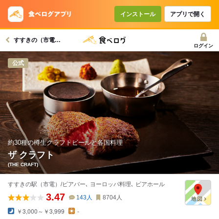
コースで使えるクーポン
戻る
インストール
アプリで開く
すすきの（市電）駅グルメへ
クーポンを利用せず予約する
ログイン
公式
約30種の樽生クラフトビールと各国料理
ザ クラフト
(THE CRAFT)
すすきの駅（市電）/ビアバー､ ヨーロッパ料理､ ビアホール
3.47
143
人
8704
人
￥3,000～￥3,999
-