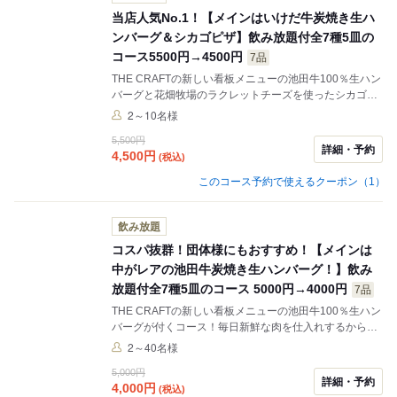
当店人気No.1！【メインはいけだ牛炭焼き生ハ
ンバーグ＆シカゴピザ】飲み放題付全7種5皿の
コース5500円→4500円
7品
THE CRAFTの新しい看板メニューの池田牛100％生ハン
バーグと花畑牧場のラクレットチーズを使ったシカゴピ
ザがメインのコース！毎日新鮮な肉を仕入れするから提
2～10名様
供できる生ハンバーグは見た目は普通のハンバーグだが
5,500円
中身はなんとレア！そのままでも召し上がれますが、焼
詳細・予約
4,500
円
(税込)
き石で自分好みの焼き加減でも召し上がれます！お酒と
の相性も抜群のハンバーグをコースでリーズナブルにご
このコース予約で使えるクーポン（1）
堪能下さい！
飲み放題
コスパ抜群！団体様にもおすすめ！【メインは
中がレアの池田牛炭焼き生ハンバーグ！】飲み
放題付全7種5皿のコース 5000円→4000円
7品
THE CRAFTの新しい看板メニューの池田牛100％生ハン
バーグが付くコース！毎日新鮮な肉を仕入れするから提
供できる生ハンバーグは見た目は普通のハンバーグだが
2～40名様
中身はなんとレア！そのままでも召し上がれますが、焼
5,000円
き石で自分好みの焼き加減でも召し上がれます！お酒と
詳細・予約
4,000
円
(税込)
の相性も抜群のハンバーグをコースでリーズナブルにご