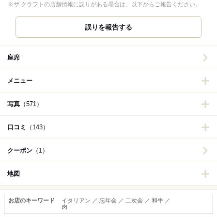
※ザ クラフトの店舗情報に誤りがある場合は、以下からご報告ください。
誤りを報告する
座席
メニュー
写真
（571）
口コミ
（143）
クーポン
（1）
地図
お店のキーワード
イタリアン ／ 忘年会 ／ 二次会 ／ 和牛 ／
肉