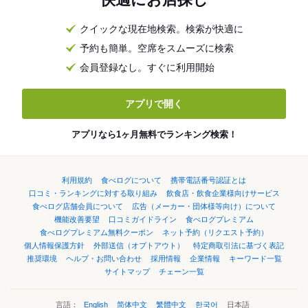
クイックな現在地検索。検索が快適に
予約も簡単。空席をスムーズに検索
会員登録なし。すぐに利用開始
アプリで開く
アプリなら1ヶ月無料でランキング検索！
利用規約
食べログについて
携帯電話番号認証とは
口コミ・ランキングに対する取り組み
飲食店・飲食企業様向けサービス
食べログ店舗会員について
広告（メーカー・団体様等向け）について
機能改善要望
口コミガイドライン
食べログプレミアム
食べログプレミアム無料クーポン
ネット予約（リクエスト予約）
個人情報保護方針
外部送信（オプトアウト）
特定商取引法に基づく表記
推奨環境
ヘルプ・お問い合わせ
採用情報
企業情報
キーワード一覧
サイトマップ
チェーン一覧
言語：
English
简体中文
繁體中文
한국어
日本語