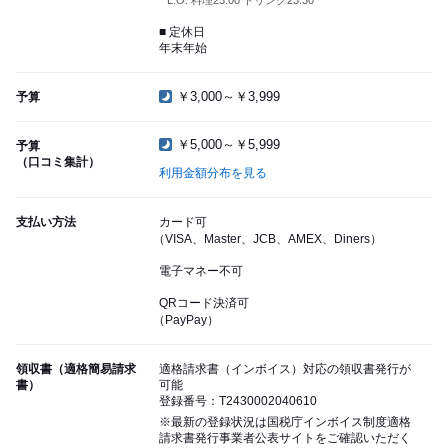
L.O. 料理23:00 ドリンク23:30
■ 定休日
年末年始
￥3,000～￥3,999
予算
￥5,000～￥5,999
予算
（口コミ集計）
利用金額分布を見る
支払い方法
カード可
（VISA、Master、JCB、AMEX、Diners）
電子マネー不可
QRコード決済可
（PayPay）
領収書（適格簡易請求
適格請求書（インボイス）対応の領収書発行が
書）
可能
登録番号：T2430002040610
※最新の登録状況は国税庁インボイス制度適格
請求書発行事業者公表サイトをご確認いただく