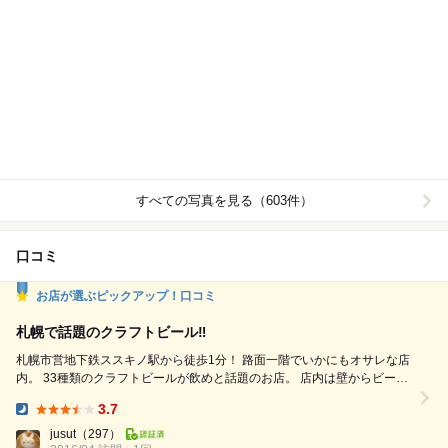
すべての写真を見る（603件）
口コミ
お店が選ぶピックアップ！口コミ
札幌で話題のクラフトビール‼︎
札幌市営地下鉄ススキノ駅から徒歩1分！ 路面一階でいかにもオサレな店
内。 33種類のクラフトビールが飲めと話題のお店。 店内は壁からビール
コックがいっぱい‼︎ 提供はワイングラスで出てくるオサレスタイルです
3.7
な〜 カウンター、テーブル、大きなテーブル、個室とバリエーション豊
Dinner:
富、使い勝手が良いお店ですが〜常に混んでま〜す。 ガヤガヤがお好き
jusut
（297）