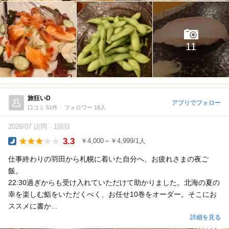
11
旅狂いD
アプリでフォロー
口コミ 51件
フォロワー 18人
2026/07 訪問
1回目
3.3
￥4,000～￥4,999/1人
Dinner
仕事終わりの羽田から札幌に着いた自分へ、お疲れさまの夜ご
飯。
22:30過ぎからも受け入れていただけて助かりました。北海の夏の
幸を楽しむ鮨をいただくべく、お任せ10巻をオーダー。そこにお
ススメに書か...
詳細を見る