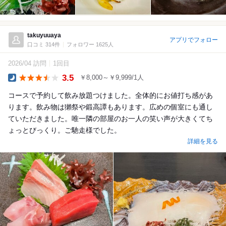
takuyuuaya
アプリでフォロー
口コミ 314件
フォロワー 1625人
2026/04 訪問
1回目
3.5
￥8,000～￥9,999/1人
Dinner
コースで予約して飲み放題つけました。全体的にお値打ち感があ
ります。飲み物は獺祭や鍛高譚もあります。広めの個室にも通し
ていただきました。唯一隣の部屋のお一人の笑い声が大きくてち
ょっとびっくり。ご馳走様でした。
詳細を見る