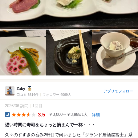
Zaby
アプリでフォロー
口コミ 8814件
フォロワー 4069人
2026/06 訪問
1回目
3.5
￥3,000～￥3,999/1人
詳細
Dinner
遅い時間に寿司をちょっと摘まんで一杯・・・
久々のすすきの呑み2軒目で伺いました「グランド居酒屋富士」系