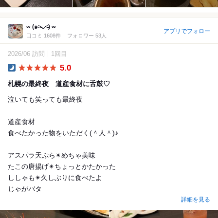
∞ (๑˃̵ᴗ˂̵) ∞
アプリでフォロー
口コミ 1608件
フォロワー 53人
2026/06 訪問
1回目
5.0
Dinner
札幌の最終夜 道産食材に舌鼓♡
泣いても笑っても最終夜
道産食材
食べたかった物をいただく(＾人＾)♪
アスパラ天ぷら✴︎めちゃ美味
たこの唐揚げ✴︎ちょっとかたかった
ししゃも✴︎久しぶりに食べたよ
じゃがバタ...
詳細を見る