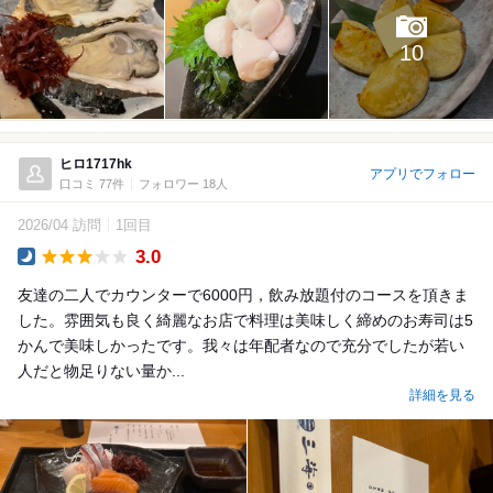
10
ヒロ1717hk
アプリでフォロー
口コミ 77件
フォロワー 18人
2026/04 訪問
1回目
3.0
Dinner
友達の二人でカウンターで6000円，飲み放題付のコースを頂きま
した。雰囲気も良く綺麗なお店で料理は美味しく締めのお寿司は5
かんで美味しかったです。我々は年配者なので充分でしたが若い
人だと物足りない量か...
詳細を見る