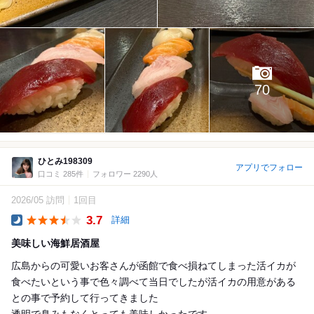
70
ひとみ198309
アプリでフォロー
口コミ 285件
フォロワー 2290人
2026/05 訪問
1回目
3.7
詳細
Dinner
美味しい海鮮居酒屋
広島からの可愛いお客さんが函館で食べ損ねてしまった活イカが
食べたいという事で色々調べて当日でしたが活イカの用意がある
との事で予約して行ってきました
透明で臭みもなくとっても美味しかったです