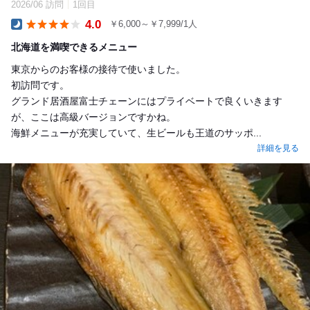
2026/06 訪問
1回目
4.0
￥6,000～￥7,999/1人
Dinner
北海道を満喫できるメニュー
東京からのお客様の接待で使いました。
初訪問です。
グランド居酒屋富士チェーンにはプライベートで良くいきます
が、ここは高級バージョンですかね。
海鮮メニューが充実していて、生ビールも王道のサッポ...
詳細を見る