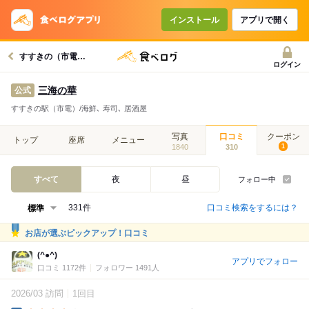
インストール
アプリで開く
すすきの（市電）駅グルメへ
ログイン
三海の華
公式
すすきの駅（市電）/海鮮､ 寿司､ 居酒屋
写真
口コミ
クーポン
トップ
座席
メニュー
1840
310
1
すべて
夜
昼
フォロー中
口コミ検索をするには？
331件
お店が選ぶピックアップ！口コミ
(^●^)
アプリでフォロー
口コミ 1172件
フォロワー 1491人
2026/03 訪問
1回目