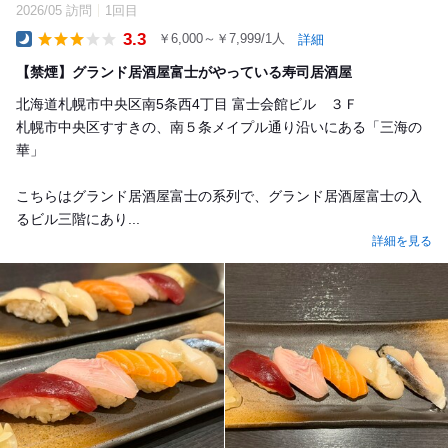
2026/05 訪問
1回目
3.3
￥6,000～￥7,999/1人
詳細
Dinner
【禁煙】グランド居酒屋富士がやっている寿司居酒屋
北海道札幌市中央区南5条西4丁目 富士会館ビル ３Ｆ
札幌市中央区すすきの、南５条メイプル通り沿いにある「三海の
華」
こちらはグランド居酒屋富士の系列で、グランド居酒屋富士の入
るビル三階にあり...
詳細を見る