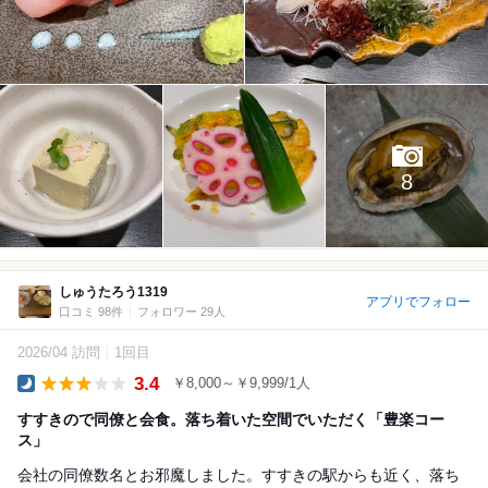
8
しゅうたろう1319
アプリでフォロー
口コミ 98件
フォロワー 29人
2026/04 訪問
1回目
3.4
￥8,000～￥9,999/1人
Dinner
すすきので同僚と会食。落ち着いた空間でいただく「豊楽コー
ス」
会社の同僚数名とお邪魔しました。すすきの駅からも近く、落ち