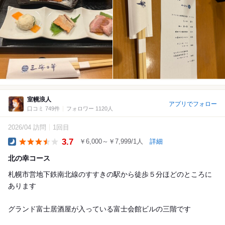
室幌浪人
アプリでフォロー
口コミ 749件
フォロワー 1120人
2026/04 訪問
1回目
3.7
￥6,000～￥7,999/1人
詳細
Dinner
北の幸コース
札幌市営地下鉄南北線のすすきの駅から徒歩５分ほどのところに
あります
グランド富士居酒屋が入っている富士会館ビルの三階です