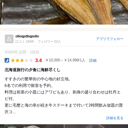
olloqpdbqpollo
アプリでフォロー
口コミ 240件
フォロワー 52人
2026/05 訪問
1回目
3.4
￥10,000～￥14,999/1人
詳細
Dinner
北海道旅行の夕食に海鮮尽くし
すすきのの繁華街の中心地の好立地。
6名での利用で個室を予約。
料理は前菜の小皿にはアワビもあり、刺身の盛り合わせは牡丹エ
ビ付。
更に毛蟹と海の幸が続き牛ステーキまで付いて2時間飲み放題の贅
沢コ...
詳細を見る