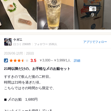
9
ケガニ
アプリでフォロー
口コミ 2369件
フォロワー 1530人
2026/06 訪問
2回目
3.5
￥3,000～￥3,999/1人
詳細
Dinner
21時以降だけの、お手軽な〆のお鮨セット
すすきので飲んだ後の二軒目。
時間は21時を過ぎた頃。
こちらではその時間から限定で、
◼︎ 〆のお鮨 1,680円
というメニューを提供している。