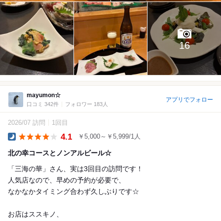
16
mayumon☆
アプリでフォロー
口コミ 342件
フォロワー 183人
2026/07 訪問
1回目
4.1
￥5,000～￥5,999/1人
Dinner
北の幸コースとノンアルビール☆
「三海の華」さん、実は3回目の訪問です！
人気店なので、早めの予約が必要で、
なかなかタイミング合わず久しぶりです☆
お店はススキノ、