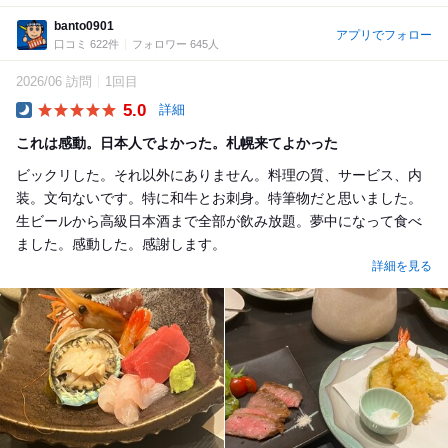
banto0901
アプリでフォロー
口コミ 622件
フォロワー 645人
2026/06 訪問
1回目
5.0
詳細
Dinner
これは感動。日本人でよかった。札幌来てよかった
ビックリした。それ以外にありません。料理の質、サービス、内
装。文句ないです。特に和牛とお刺身。特筆物だと思いました。
生ビールから高級日本酒まで全部が飲み放題。夢中になって食べ
ました。感動した。感謝します。
詳細を見る