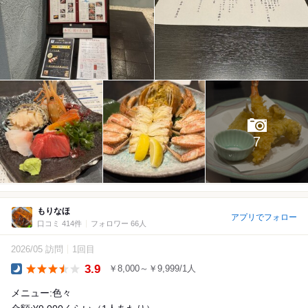
7
もりなほ
アプリでフォロー
口コミ 414件
フォロワー 66人
2026/05 訪問
1回目
3.9
￥8,000～￥9,999/1人
Dinner
メニュー:色々