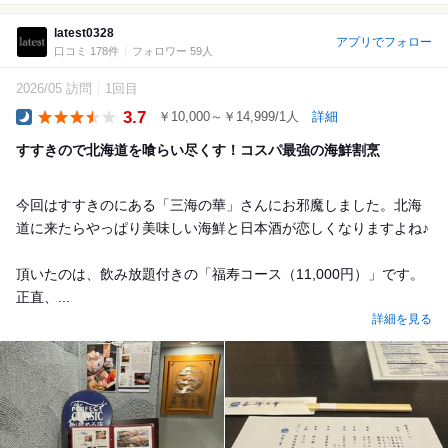
latest0328
アプリでフォロー
口コミ 178件
フォロワー 59人
2026/05 訪問
1回目
3.7
￥10,000～￥14,999/1人
詳細
Dinner
すすきので北海道を喰らい尽くす！コスパ最強の海鮮割烹
今回はすすきのにある「三海の華」さんにお邪魔しました。北海
道に来たらやっぱり美味しい海鮮と日本酒が恋しくなりますよね♪
頂いたのは、飲み放題付きの「福寿コース（11,000円）」です。
正直、...
詳細を見る