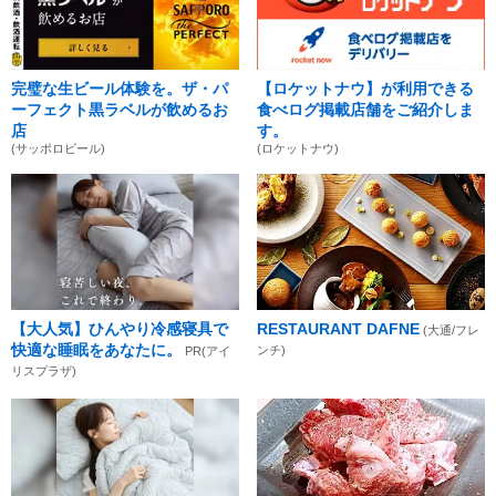
完璧な生ビール体験を。ザ・パ
【ロケットナウ】が利用できる
ーフェクト黒ラベルが飲めるお
食べログ掲載店舗をご紹介しま
店
す。
(サッポロビール)
(ロケットナウ)
【大人気】ひんやり冷感寝具で
RESTAURANT DAFNE
(大通/フレ
快適な睡眠をあなたに。
ンチ)
PR(アイ
リスプラザ)