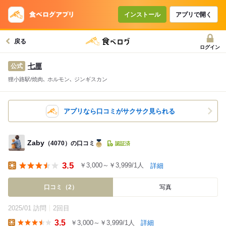
インストール
アプリで開く
戻る
ログイン
七厘
公式
狸小路駅/焼肉､ ホルモン､ ジンギスカン
アプリなら口コミがサクサク見られる
Zaby
（4070）の口コミ
認証済
3.5
￥3,000～￥3,999/1人
詳細
Lunch
口コミ（2）
写真
2025/01 訪問
2回目
3.5
￥3,000～￥3,999/1人
詳細