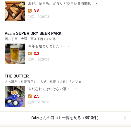
海鮮、焼き魚、定食など＠早朝６時開店・・・
3.8
Lunch:
訪問：2026/08
Asahi SUPER DRY BEER PARK
西８丁目、大通、西４丁目 / その他
今年も始まりました・・・
3.3
Lunch:
訪問：2026/08
THE BUTTER
さっぽろ（札幌市営）、大通、札幌（ＪＲ） / カフェ
未だ忘れてはいけない事・・・
2.5
Lunch:
訪問：2026/08
Zaby
さんの口コミ一覧を見る（8813件）