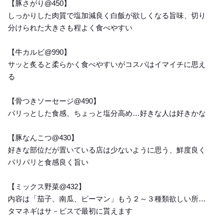
【豚さがり@450】
しっかりした肉質で塩加減良く白飯が欲しくなる旨味、切り
分けられた大きさも程よく食べやすい
【牛カルビ@990】
サッと炙ると柔らかく食べやすいがコスパはイマイチに思え
る
【骨つきソーセージ@490】
パリっとした食感、ちょっと塩分高め…好きな人は好きかな
【豚なんこつ@430】
好きな部位だが置いている店は少ないように思う、鮮度良く
パリパリと食感良く旨い
【ミックス野菜@432】
内容は「茄子、南瓜、ピーマン」もう２～３種類欲しい所…
タマネギはサ－ビスで最初に貰えます