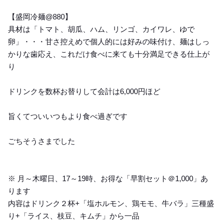
【盛岡冷麺@880】
具材は「トマト、胡瓜、ハム、リンゴ、カイワレ、ゆで
卵」・・・甘さ控えめで個人的には好みの味付け、麺はしっ
かりな歯応え、これだけ食べに来ても十分満足できる仕上が
り
ドリンクを数杯お替りして会計は6,000円ほど
旨くてついいつもより食べ過ぎです
ごちそうさまでした
※ 月～木曜日、17～19時、お得な「早割セット＠1,000」あ
ります
内容はドリンク２杯+「塩ホルモン、鶏モモ、牛バラ」三種盛
り+「ライス、枝豆、キムチ」から一品