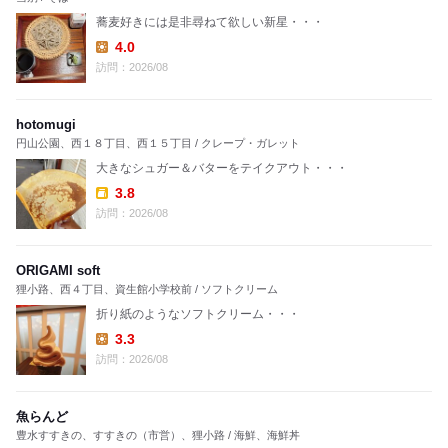
蕎麦好きには是非尋ねて欲しい新星・・・
4.0
Lunch:
訪問：2026/08
hotomugi
円山公園、西１８丁目、西１５丁目 / クレープ・ガレット
大きなシュガー＆バターをテイクアウト・・・
3.8
Takeout:
訪問：2026/08
ORIGAMI soft
狸小路、西４丁目、資生館小学校前 / ソフトクリーム
折り紙のようなソフトクリーム・・・
3.3
Lunch:
訪問：2026/08
魚らんど
豊水すすきの、すすきの（市営）、狸小路 / 海鮮、海鮮丼