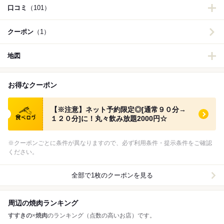
口コミ
（101）
クーポン
（1）
地図
お得なクーポン
食べログ クーポン
【※注意】ネット予約限定◎[通常９０分→
１２０分]に！丸々飲み放題2000円☆
※クーポンごとに条件が異なりますので、必ず利用条件・提示条件をご確認
ください。
全部で1枚のクーポンを見る
周辺の焼肉ランキング
すすきの
×
焼肉
のランキング（点数の高いお店）です。