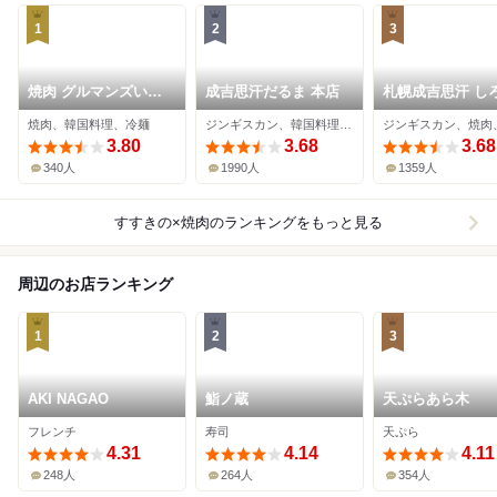
1
2
3
焼肉 グルマンズいと
成吉思汗だるま 本店
札幌成吉思汗 し
う
ま 札幌本店
焼肉、韓国料理、冷麺
ジンギスカン、韓国料理、焼肉
3.80
3.68
3.68
340人
1990人
1359人
すすきの×焼肉
のランキングをもっと見る
周辺のお店ランキング
1
2
3
AKI NAGAO
鮨ノ蔵
天ぷらあら木
フレンチ
寿司
天ぷら
4.31
4.14
4.11
248人
264人
354人