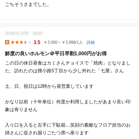
ごちそうさまでした。
2019/10 訪問
1回目
15
3.5
￥3,000～￥3,999/1人
詳細
Lunch
鮮度の良いホルモン＠平日早割1,000円がお得
この日の休日昼食はカミさんチョイスで「焼肉」となりまし
た、訪れたのは狸小路5丁目から少し外れた「七厘」さん
土、日、祝日は12時から昼営業しています
かなり以前（十年単位）何度か利用しましたがあまり良い印
象は有りません
入り口を入ると左手に下駄箱…笑顔の素敵なフロア担当のお
姉さんに促され掘りごたつ席へ座ります