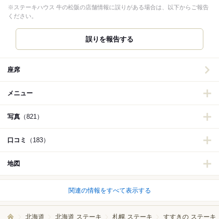
※ステーキハウス 牛の松阪の店舗情報に誤りがある場合は、以下からご報告
ください。
誤りを報告する
座席
メニュー
写真
（821）
口コミ
（183）
地図
関連の情報をすべて表示する
北海道
北海道 ステーキ
札幌 ステーキ
すすきの ステーキ