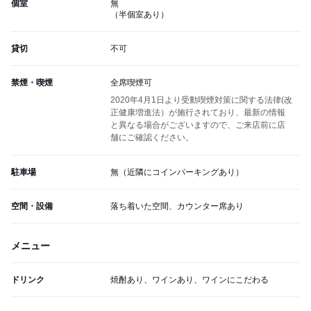
個室
無
（半個室あり）
貸切
不可
禁煙・喫煙
全席喫煙可
2020年4月1日より受動喫煙対策に関する法律(改
正健康増進法）が施行されており、最新の情報
と異なる場合がございますので、ご来店前に店
舗にご確認ください。
駐車場
無（近隣にコインパーキングあり）
空間・設備
落ち着いた空間、カウンター席あり
メニュー
ドリンク
焼酎あり、ワインあり、ワインにこだわる