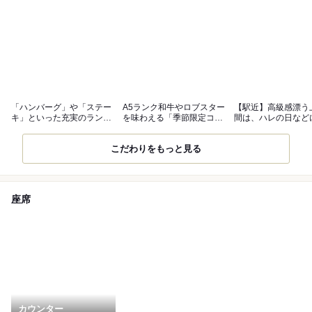
「ハンバーグ」や「ステー
A5ランク和牛やロブスター
【駅近】高級感漂う
キ」といった充実のランチ
を味わえる「季節限定コー
間は、ハレの日など
を満喫
ス」
適
こだわりをもっと見る
座席
カウンター