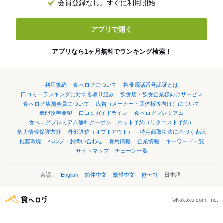
会員登録なし。すぐに利用開始
アプリで開く
アプリなら1ヶ月無料でランキング検索！
利用規約
食べログについて
携帯電話番号認証とは
口コミ・ランキングに対する取り組み
飲食店・飲食企業様向けサービス
食べログ店舗会員について
広告（メーカー・団体様等向け）について
機能改善要望
口コミガイドライン
食べログプレミアム
食べログプレミアム無料クーポン
ネット予約（リクエスト予約）
個人情報保護方針
外部送信（オプトアウト）
特定商取引法に基づく表記
推奨環境
ヘルプ・お問い合わせ
採用情報
企業情報
キーワード一覧
サイトマップ
チェーン一覧
言語：
English
简体中文
繁體中文
한국어
日本語
©Kakaku.com, Inc.