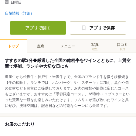
日曜日
店舗情報（詳細）
アプリで開く
アプリで保存
写真
口コミ
トップ
座席
メニュー
821
183
すすきの駅3分◆厳選した全国の銘柄牛をワインとともに、上質空
間で堪能。ランチや大切な日にも
道産牛から松坂牛・神戸牛・米沢牛まで、全国のブランド牛を扱う鉄板焼き
【牛の松阪】。ランチでは「ハンバーグ」や「ステーキ」に加え、魚介や旬
の食材なども豊富にご提供しております。お肉の種類や部位に応じたコース
もございますが、おすすめは「季節限定コース」。A5和牛・ロブスターとい
った贅沢な一皿をお楽しみいただけます。ソムリエが選び抜いたワインと共
にぜひ。洗練空間は、記念日などの特別なシーンにも最適です。
お店のこだわり