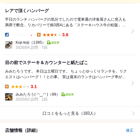
レアで頂くハンバーグ
平日のランチ ハンバーグの気分でしたので電車通の洋食屋さんに突入も
満席で断念... リカバリーで南3西4にある「ステーキハウス牛の松阪」さ
んへ 事前に電話をして席を確保して向...
-
3.6
Dinner:
Lunch:
Koji-koji
（1395）
2026/04 訪問
7回
目の前でステーキ＆カウンターと紙たばこ
みみたろうです。 本日は土曜日です。 ちょっとゆっくりランチを。リク
エストはハンバーグ！！との事。 実は週末のランチはハンバーグ率が非
常に高いのです。 定番のお店以外で新規...
3.1
Lunch:
みみたろう( ◠‿◠ )
（99）
2025/03 訪問
1回
口コミをもっと見る（183人）
店舗情報（詳細）
修正