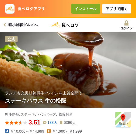
インストール
アプリで開く
狸小路駅グルメへ
ログイン
公式
ランチも充実◎銘柄牛×ワインを上質空間で
ステーキハウス 牛の松阪
狸小路駅/ステーキ､ ハンバーグ､ 鉄板焼き
3.51
183
人
6396
人
￥10,000～￥14,999
￥1,000～￥1,999