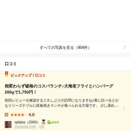
すべての写真を見る（904件）
口コミ
ピックアップ！口コミ
相変わらず破格のコスパランチ♪大海老フライとハンバーグ
200gで1,750円！
前回レビューを確認すると久しぶりの訪問になりますね♪夜に比べるとか
なりリーズナブルに鉄板焼きランチが食べられる穴場です。 少し遅めの
ランチ、カウンター席の両端に1組ずつ先客あり、程良い距離感の真ん中
4.0
席に案内されます。 さぁて何を食べましょうかね？と言いつつ、毎回迷
Lunch:
った末に同じメニュー「大...
sptaka
（2000）
2026/03 訪問
7回