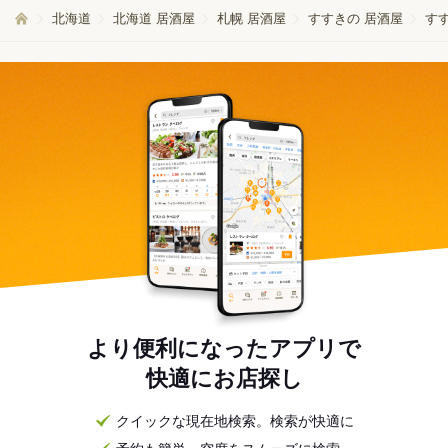
北海道
北海道 居酒屋
札幌 居酒屋
すすきの 居酒屋
す
より便利になったアプリで
快適にお店探し
クイックな現在地検索。検索が快適に