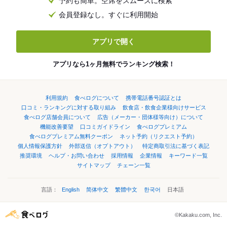
予約も簡単。空席をスムーズに検索
会員登録なし。すぐに利用開始
アプリで開く
アプリなら1ヶ月無料でランキング検索！
利用規約
食べログについて
携帯電話番号認証とは
口コミ・ランキングに対する取り組み
飲食店・飲食企業様向けサービス
食べログ店舗会員について
広告（メーカー・団体様等向け）について
機能改善要望
口コミガイドライン
食べログプレミアム
食べログプレミアム無料クーポン
ネット予約（リクエスト予約）
個人情報保護方針
外部送信（オプトアウト）
特定商取引法に基づく表記
推奨環境
ヘルプ・お問い合わせ
採用情報
企業情報
キーワード一覧
サイトマップ
チェーン一覧
言語：
English
简体中文
繁體中文
한국어
日本語
©Kakaku.com, Inc.