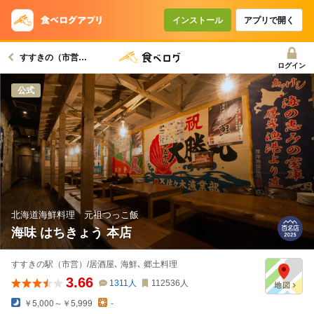
インストール
アプリで開く
すすきの（市営）駅グルメへ
ログイン
公式
北海道海鮮料理 元祖つっこ飯
海味 はちきょう 本店
すすきの駅（市営）/居酒屋､ 海鮮､ 郷土料理
3.66
1311
人
112536
人
￥5,000～￥5,999
-