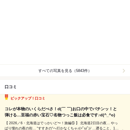
すべての写真を見る（5843件）
口コミ
ピックアップ！口コミ
コレが本物のいくらだべさ！d(￣ ￣)お口の中でパチンッ！と
弾ける…至福の赤い宝石♡名物つっこ飯は必食です♪d(^_^o)
【 2026／6・北海道はでっかいど〜！旅編⑤ 】 北海道2日目の夜… やっ
ぱり憧れの夜の街… “すすきの“へ行かなくちゃ♪(=ﾟωﾟ)ﾉ …遡ること、1〜