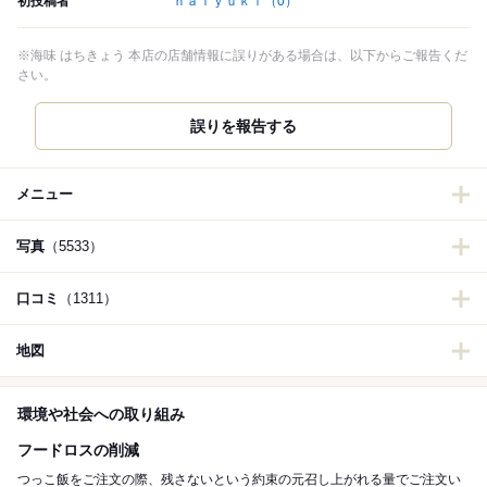
初投稿者
ｈａｌｙｕｋｉ
（0）
※海味 はちきょう 本店の店舗情報に誤りがある場合は、以下からご報告くだ
さい。
誤りを報告する
メニュー
写真
（5533）
口コミ
（1311）
地図
環境や社会への取り組み
フードロスの削減
つっこ飯をご注文の際、残さないという約束の元召し上がれる量でご注文い