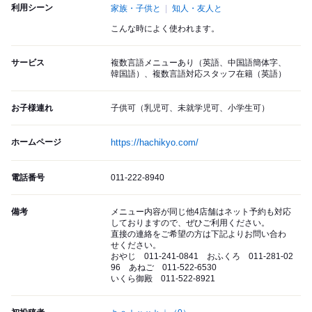
利用シーン
家族・子供と
知人・友人と
こんな時によく使われます。
サービス
複数言語メニューあり（英語、中国語簡体字、
韓国語）、複数言語対応スタッフ在籍（英語）
お子様連れ
子供可（乳児可、未就学児可、小学生可）
ホームページ
https://hachikyo.com/
電話番号
011-222-8940
備考
メニュー内容が同じ他4店舗はネット予約も対応
しておりますので、ぜひご利用ください。
直接の連絡をご希望の方は下記よりお問い合わ
せください。
おやじ 011-241-0841 おふくろ 011-281-02
96 あねご 011-522-6530
いくら御殿 011-522-8921