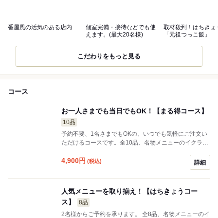
番屋風の活気のある店内
個室完備・接待などでも使
取材殺到！はちきょ
えます。(最大20名様)
「元祖つっこ飯」
こだわりをもっと見る
コース
お一人さまでも当日でもOK！【まる得コース】
10品
予約不要、1名さまでもOKの、いつでも気軽にご注文い
ただけるコースです。全10品、名物メニューのイクラ丼
「つっこ飯」もお楽しみいただけます。
4,900
円
(税込)
詳細
人気メニューを取り揃え！【はちきょうコー
ス】
8品
2名様からご予約を承ります。 全8品、名物メニューのイ