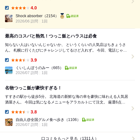
2ヶ月前… やっと繋がったお電話にて、 “足の悪い高齢者がいるので… テ
4.0
ーブル席でお願いします“ と予約しましたのは… ...
Dinner:
Shock absorber
（2154）
2026/06 訪問
1回
最高のコスパと熱気！つっこ飯とハラスは必食
知らない人はいないんじゃないか、 というくらいの人気店はちきょうさ
ん。 札幌に行くたびにチャレンジしてるけど入れず。 今回、電話じゃな
く直接お店に行って 予約を取る、という...
3.9
Dinner:
くいしんぼうのみー
（665）
2026/07 訪問
1回
名物つっこ飯が豪快すぎる！
すすきの駅から徒歩5分。 北海道の新鮮な海の幸を豪快に味わえる人気居
酒屋さん。 今回は気になるメニューをアラカルトにて注文。 厳選6点盛
は、おすすめ鮮魚を贅沢に盛...
3.8
Dinner:
自由人@全国グルメ食べ歩き
（1106）
2026/07 訪問
1回
口コミをもっと見る（1311人）