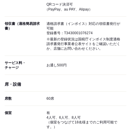
QRコード決済可
（PayPay、au PAY、Alipay）
領収書（適格簡易請求
適格請求書（インボイス）対応の領収書発行が
書）
可能
登録番号：T3430001076274
※最新の登録状況は国税庁インボイス制度適格
請求書発行事業者公表サイトをご確認いただく
か、店舗にお問い合わせください。
サービス料・
お通し500円
チャージ
席・設備
席数
60席
個室
有
4人可、6人可、8人可
（個室をつなげて18名様までのご利用可能で
す。）