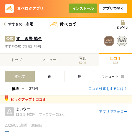
インストール
アプリで開く
すすきの（市電）駅グルメへ
ログイン
すゝき野 鮨金
公式
すすきの駅（市電）/寿司
写真
口コミ
トップ
メニュー
5796
328
すべて
夜
昼
フォロー中
口コミ検索をするには？
371件
ピックアップ！口コミ
まいウー
アプリでフォロー
口コミ 162件
フォロワー 222人
2026/03 訪問
30回目