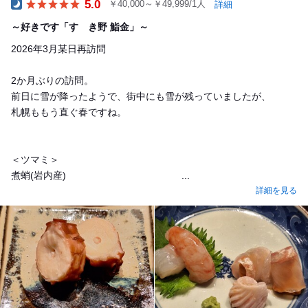
5.0
￥40,000～￥49,999/1人
詳細
Dinner
～好きです「すゝき野 鮨金」～
2026年3月某日再訪問
2か月ぶりの訪問。
前日に雪が降ったようで、街中にも雪が残っていましたが、
札幌ももう直ぐ春ですね。
＜ツマミ＞
煮蛸(岩内産) ...
詳細を見る