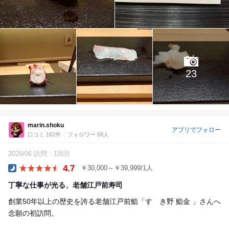
23
marin.shoku
アプリでフォロー
口コミ 162件
フォロワー 68人
2026/06 訪問
1回目
4.7
￥30,000～￥39,999/1人
Dinner
丁寧な仕事が光る、老舗江戸前寿司
創業50年以上の歴史を誇る老舗江戸前鮨「すゝき野 鮨金 」さんへ
念願の初訪問。