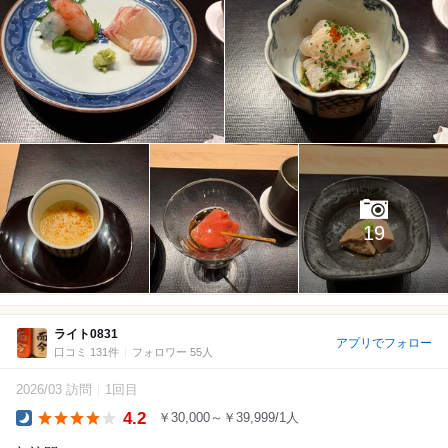
19
ライト0831
アプリでフォロー
口コミ 131件
フォロワー 55人
2026/03 訪問
1回目
4.2
￥30,000～￥39,999/1人
Dinner