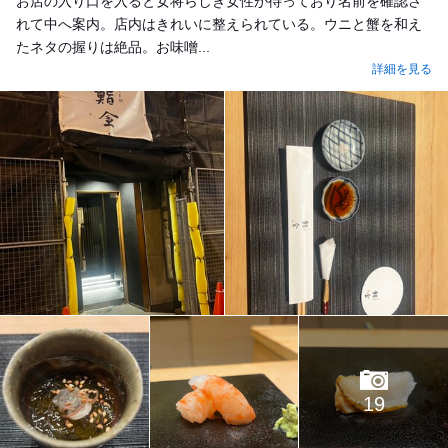
お店の入り口を入ると女将らしき女性が待っており名前を確認さ
れて中へ案内。店内はきれいに整えられている。ウニと蟹を和え
たネタの握りは絶品。お味噌...
詳細を見る
19