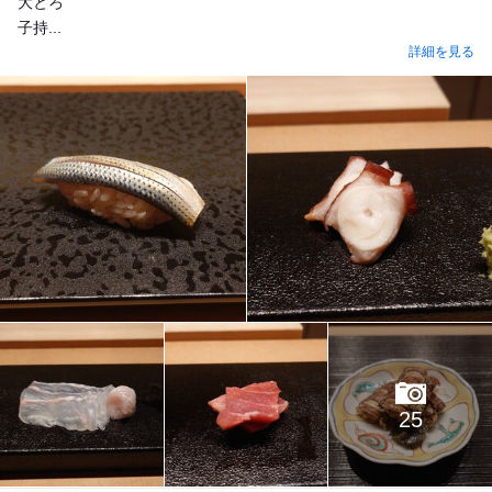
大とろ
子持...
詳細を見る
25