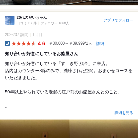
20代のだいちゃん
アプリでフォロー
口コミ 150件
フォロワー 1060人
2026/07 訪問
1回目
4.6
￥30,000～￥39,999/1人
詳細
Dinner
知り合いが好意にしているお鮨屋さん
知り合いが好意にしている「すゝき野 鮨金」に来店。
店内はカウンター8席のみで、洗練された空間。おまかせコースを
いただきました。
50年以上やられている老舗の江戸前のお鮨屋さんとのこと。
...
詳細を見る