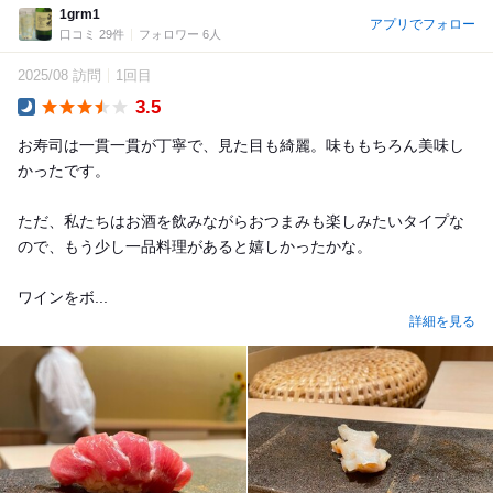
1grm1
アプリでフォロー
口コミ 29件
フォロワー 6人
2025/08 訪問
1回目
3.5
Dinner
お寿司は一貫一貫が丁寧で、見た目も綺麗。味ももちろん美味し
かったです。
ただ、私たちはお酒を飲みながらおつまみも楽しみたいタイプな
ので、もう少し一品料理があると嬉しかったかな。
ワインをボ...
詳細を見る