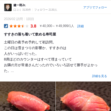
健一郎Jr.
アプリでフォロー
口コミ 3135件
フォロワー 2130人
2026/02 訪問
1回目
3.8
￥40,000～￥49,999/1人
詳細
Dinner
すすきの落ち着いて飲める寿司屋
土曜日の夜予め予約して初訪問。
この日は雪まつりの影響か、すすきのは
人がいっぱいだった。
8席ほどのカウンターはすべて埋まっていて
お隣の方が常連さんだったのでいろいろ話せて勝手がよかっ
た。...
詳細を見る