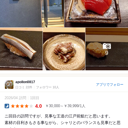
9
apollon0817
アプリでフォロー
口コミ 22件
フォロワー 10人
2026/04 訪問
1回目
4.0
￥30,000～￥39,999/1人
Dinner
ニ回目の訪問ですが、見事な王道の江戸前鮨だと思います。
素材の目利きもさる事ながら、シャリとのバランスも見事だと思