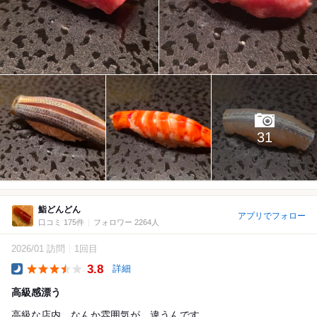
31
鮨どんどん
アプリでフォロー
口コミ 175件
フォロワー 2264人
2026/01 訪問
1回目
3.8
詳細
Dinner
高級感漂う
高級な店内。なんか雰囲気が、違うんです。