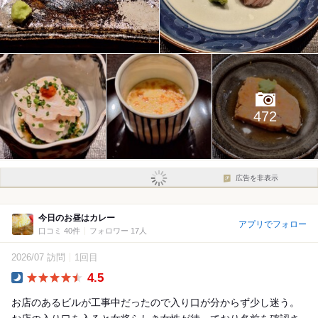
472
広告を非表示
今日のお昼はカレー
アプリでフォロー
口コミ 40件
フォロワー 17人
2026/07 訪問
1回目
4.5
Dinner
お店のあるビルが工事中だったので入り口が分からず少し迷う。