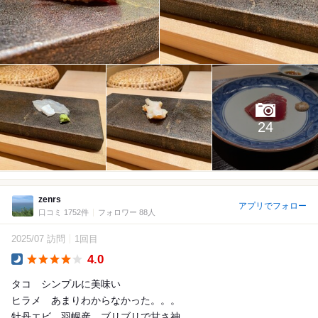
24
zenrs
アプリでフォロー
口コミ 1752件
フォロワー 88人
2025/07 訪問
1回目
4.0
Dinner
タコ シンプルに美味い
ヒラメ あまりわからなかった。。。
牡丹エビ 羽幌産。ブリブリで甘さ神。