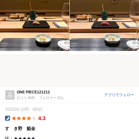
ONE PIECE121212
アプリでフォロー
口コミ 85件
フォロワー 22人
2026/06 訪問
8回目
4.3
Dinner
すゝき野 鮨金
味・★★★★★