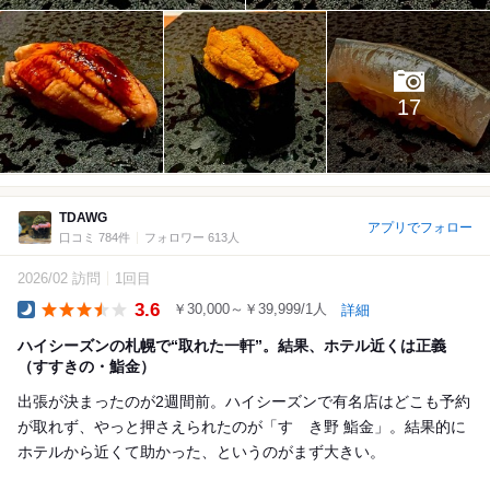
17
TDAWG
アプリでフォロー
口コミ 784件
フォロワー 613人
2026/02 訪問
1回目
3.6
￥30,000～￥39,999/1人
詳細
Dinner
ハイシーズンの札幌で“取れた一軒”。結果、ホテル近くは正義
（すすきの・鮨金）
出張が決まったのが2週間前。ハイシーズンで有名店はどこも予約
が取れず、やっと押さえられたのが「すゝき野 鮨金」。結果的に
ホテルから近くて助かった、というのがまず大きい。