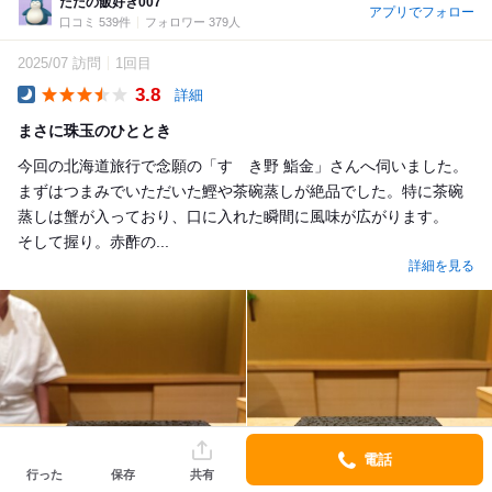
ただの飯好き007
アプリでフォロー
口コミ 539件
フォロワー 379人
2025/07 訪問
1回目
3.8
詳細
Dinner
まさに珠玉のひととき
今回の北海道旅行で念願の「すゝき野 鮨金」さんへ伺いました。
まずはつまみでいただいた鰹や茶碗蒸しが絶品でした。特に茶碗
蒸しは蟹が入っており、口に入れた瞬間に風味が広がります。
そして握り。赤酢の...
詳細を見る
電話
行った
保存
共有