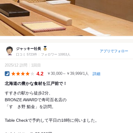
ジャッキー社長
アプリでフォロー
口コミ 5723件
フォロワー 10953人
2025/12 訪問
1回目
4.2
￥30,000～￥39,999/1人
詳細
Dinner
北海道の豊かな食材を江戸前で！
すすきの駅から徒歩2分、
BRONZE AWARDで寿司百名店の
「すゝき野 鮨金」を訪問。
Table Checkで予約して平日の18時に伺いました。