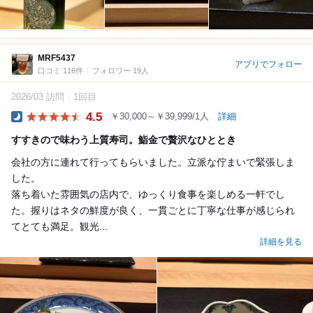
MRF5437
アプリでフォロー
口コミ 116件
フォロワー 19人
2026/03 訪問
1回目
4.5
￥30,000～￥39,999/1人
詳細
Dinner
すすきので味わう上質寿司。鮨金で贅沢なひととき
会社の方に連れて行ってもらいました。立派な佇まいで緊張しま
した。
落ち着いた雰囲気の店内で、ゆっくり食事を楽しめる一軒でし
た。握りはネタの鮮度が良く、一貫ごとに丁寧な仕事が感じられ
てとても満足。観光...
詳細を見る