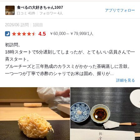
食べるの大好きちゃん1007
アプリでフォロー
口コミ 41件
フォロワー 4人
2026/06 訪問
1回目
4.5
￥60,000～￥79,999/1人
Dinner
初訪問。
18時スタートで5分遅刻してしまったが、とてもいい店員さんで一
斉スタート。
ブルーチーズと三年熟成のカラスミがかかった茶碗蒸しに舌鼓。
一つ一つが丁寧で赤酢のシャリでお米は固め、握りが...
詳細を見る