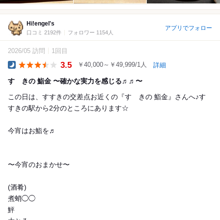
Hi!engel's
アプリでフォロー
口コミ 2192件
フォロワー 1154人
2026/05 訪問
1回目
3.5
￥40,000～￥49,999/1人
詳細
Dinner
すゝきの 鮨金 〜確かな実力を感じる♬♬〜
この日は、すすきの交差点お近くの『すゝきの 鮨金』さんへ♪す
すきの駅から2分のところにあります☆
今宵はお鮨を♬
〜今宵のおまかせ〜
(酒肴)
煮蛸◯◯
鮃