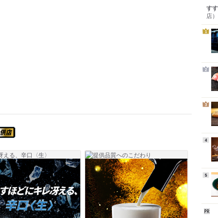
すす
店）
1
2
3
スーパードライ エクストラコールドが飲めるお店
4
5