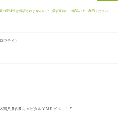
報の正確性は保証されませんので、必ず事前にご確認の上ご利用ください。
ロウテイ）
区
南八条西
5
キャピタルＹＭＤビル １Ｆ