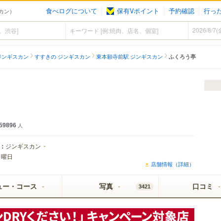
食べログについて
保有Vポイント
予約確認
行っ
カン）
ジンギスカン
すすきの ジンギスカン
東本願寺前駅 ジンギスカン
ふくろう亭
クストラコールドが飲めるお店
59896
人
：
ジンギスカン
月曜日
店舗情報（詳細）
ュー・コース
写真
口コミ
3421