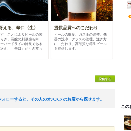
冴える、辛口〈生〉
提供品質へのこだわり
やす」ことによりビールの苦
ビールの鮮度、ガス圧の調整、機
和らぎ、炭酸の刺激感も向
器の洗浄、グラスの管理、注ぎ方
スーパードライの特長である
にこだわり、高品質な樽生ビール
が冴え、「辛口」が引き立ち
を提供します。
。
投稿する
フォローすると、その人のオススメのお店から探せます。
この