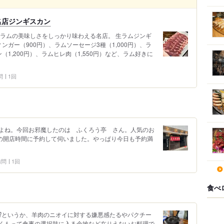
名店ジンギスカン
 ラムの美味しさをしっかり味わえる名店。 生ラムジンギ
ィンガー（900円）、ラムソーセージ3種（1,000円）、ラ
（1,200円）、ラムヒレ肉（1,550円）など、ラム好きに
問
1回
よね。今回お邪魔したのは ふくろう亭 さん。人気のお
時の開店時間に予約して伺いました。やっぱり今日も予約満
 訪問
1回
食べ
⁉️というか、羊肉のニオイに対する嫌悪感たるやパクチー
くもって食事の選択肢に入る余地など在りえないお料理で