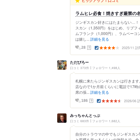
ピックアップ！口コミ
ラムヒレ必食！焼きすぎ厳禁の
ジンギスカン好きにはたまらない…！
スカン（1,350円）をはじめ、リブフ
ムフランク（1,000円）、ラムベーコン
は嬉し...
詳細を見る
2025/11 訪
？
28
ただぴろー
口コミ 373件
フォロワー 1,498人
札幌に来たらジンギスカンは行きます
店なので1か月前くらいに電話で17
席の張...
詳細を見る
2026/06
？
186
みっちゃんとっぷ
口コミ 683件
フォロワー 1,682人
自分のトラウマの中でもジンギスカン
と双璧を並べるくらいの強烈さで、全