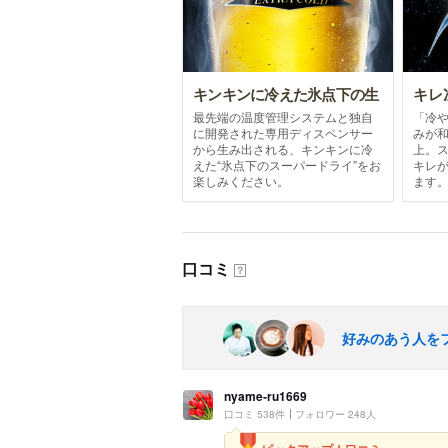
キンキンに冷えた氷点下の生
キレ
最先端の温度管理システムと独自
「冷
に開発された専用ディスペンサー
みが
から生み出される、キンキンに冷
上。
えた“氷点下のスーパードライ”をお
キレ
楽しみください。
ます
口コミ
？
好みのあう人を
nyame-ru1669
口コミ 538件
フォロワー 248人