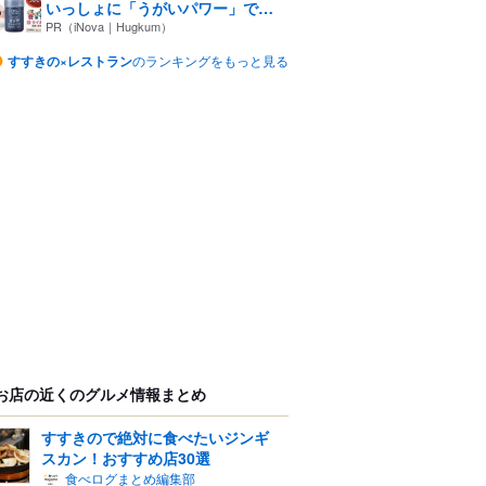
いっしょに「うがいパワー」で
一...
PR（iNova｜Hugkum）
すすきの×レストラン
のランキングをもっと見る
お店の近くのグルメ情報まとめ
すすきので絶対に食べたいジンギ
スカン！おすすめ店30選
食べログまとめ編集部