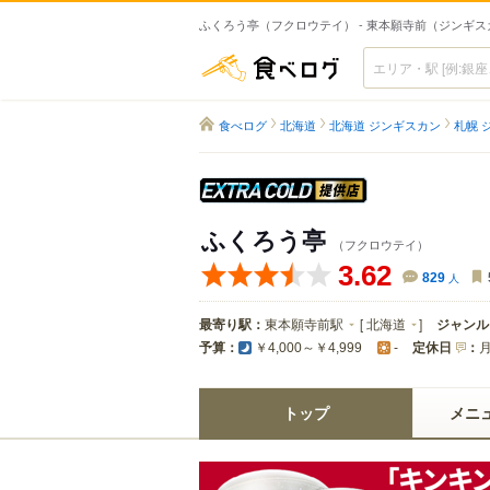
ふくろう亭（フクロウテイ） - 東本願寺前（ジンギス
食べログ
食べログ
北海道
北海道 ジンギスカン
札幌 
スーパードライ エ
ふくろう亭
（フクロウテイ）
3.62
829
人
最寄り駅：
東本願寺前駅
[
北海道
]
ジャンル
予算：
定休日
：
￥4,000～￥4,999
-
トップ
メニ