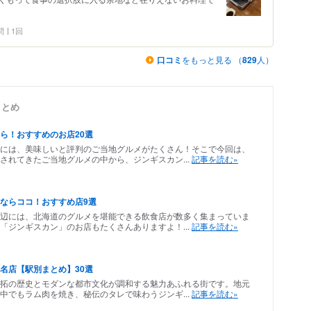
問
1回
口コミ
をもっと見る （
829
人）
まとめ
ら！おすすめのお店20選
には、美味しいと評判のご当地グルメがたくさん！そこで今回は、
されてきたご当地グルメの中から、ジンギスカン...
記事を読む»
ならココ！おすすめ店9選
辺には、北海道のグルメを堪能できる飲食店が数多く集まっていま
「ジンギスカン」のお店もたくさんありますよ！...
記事を読む»
名店【駅別まとめ】30選
拓の歴史とモダンな都市文化が調和する魅力あふれる街です。地元
中でもラム肉を焼き、秘伝のタレで味わうジンギ...
記事を読む»