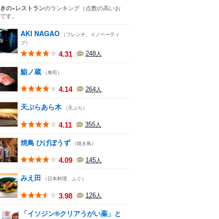
きの×レストラン
のランキング
（点数の高いお
です。
AKI NAGAO
（フレンチ、イノベーティ
ブ）
4.31
248
人
鮨ノ蔵
（寿司）
4.14
264
人
天ぷらあら木
（天ぷら）
4.11
355
人
焼鳥 ひげぼうず
（焼き鳥）
4.09
145
人
みえ田
（日本料理、ふぐ）
3.98
126
人
「イソジン®クリアうがい薬」と