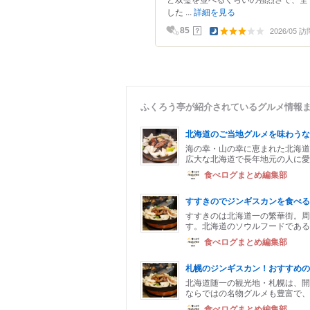
した ...
詳細を見る
2026/05 訪
？
85
ふくろう亭が紹介されているグルメ情報
北海道のご当地グルメを味わうな
海の幸・山の幸に恵まれた北海道
広大な北海道で長年地元の人に愛
食べログまとめ編集部
すすきのでジンギスカンを食べる
すすきのは北海道一の繁華街。周
す。北海道のソウルフードである
食べログまとめ編集部
札幌のジンギスカン！おすすめの
北海道随一の観光地・札幌は、開
ならではの名物グルメも豊富で、
食べログまとめ編集部