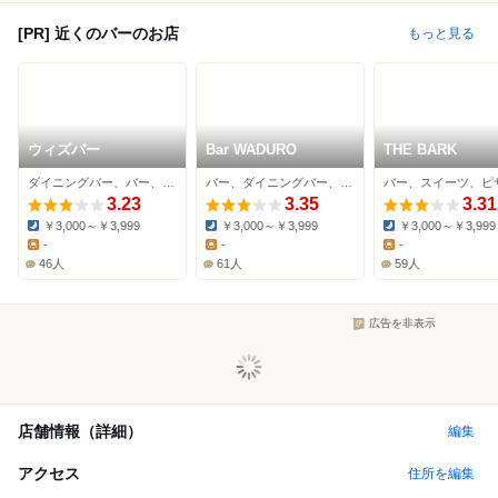
[PR] 近くのバーのお店
もっと見る
ウィズバー
Bar WADURO
THE BARK
ダイニングバー、バー、ワインバー
バー、ダイニングバー、創作料理
バー、スイーツ、ピ
3.23
3.35
3.31
￥3,000～￥3,999
￥3,000～￥3,999
￥3,000～￥3,999
Dinner:
Dinner:
Dinner:
-
-
-
Lunch:
Lunch:
Lunch:
46人
61人
59人
広告を非表示
店舗情報（詳細）
編集
アクセス
住所を編集