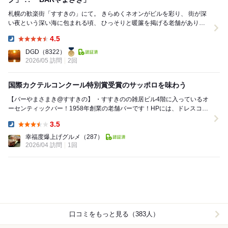
札幌の歓楽街「すすきの」にて。 きらめくネオンがビルを彩り、 街が深
い夜という深い海に包まれる頃、 ひっそりと暖簾を掲げる老舗がありま
す。 その名は【BARやまざき...
4.5
Dinner:
DGD
（8322）
2026/05 訪問
2回
国際カクテルコンクール特別賞受賞のサッポロを味わう
【バーやまさまき@すすきの】 ・すすきのの雑居ビル4階に入っているオ
ーセンティックバー！1958年創業の老舗バーです！HPには、ドレスコー
ド不要、チャージが770円、カクテル...
3.5
Dinner:
幸福度爆上げグルメ
（287）
2026/04 訪問
1回
口コミをもっと見る（383人）