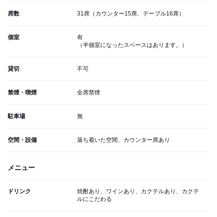
席数
31席（カウンター15席、テーブル16席）
個室
有
（半個室になったスペースはあります。）
貸切
不可
禁煙・喫煙
全席禁煙
駐車場
無
空間・設備
落ち着いた空間、カウンター席あり
メニュー
ドリンク
焼酎あり、ワインあり、カクテルあり、カクテ
ルにこだわる