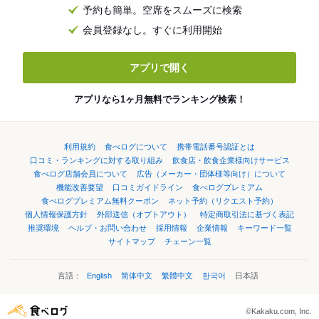
予約も簡単。空席をスムーズに検索
会員登録なし。すぐに利用開始
アプリで開く
アプリなら1ヶ月無料でランキング検索！
利用規約
食べログについて
携帯電話番号認証とは
口コミ・ランキングに対する取り組み
飲食店・飲食企業様向けサービス
食べログ店舗会員について
広告（メーカー・団体様等向け）について
機能改善要望
口コミガイドライン
食べログプレミアム
食べログプレミアム無料クーポン
ネット予約（リクエスト予約）
個人情報保護方針
外部送信（オプトアウト）
特定商取引法に基づく表記
推奨環境
ヘルプ・お問い合わせ
採用情報
企業情報
キーワード一覧
サイトマップ
チェーン一覧
言語：
English
简体中文
繁體中文
한국어
日本語
©Kakaku.com, Inc.