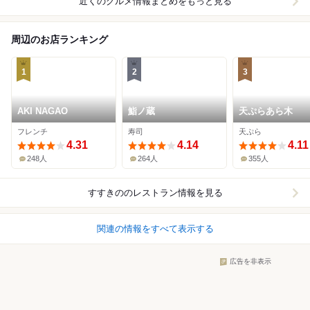
近くのグルメ情報まとめをもっと見る
周辺のお店ランキング
1
2
3
AKI NAGAO
鮨ノ蔵
天ぷらあら木
フレンチ
寿司
天ぷら
4.31
4.14
4.11
248人
264人
355人
すすきの
のレストラン情報を見る
関連の情報をすべて表示する
広告を非表示