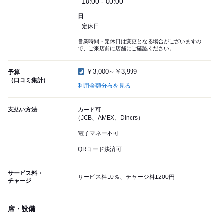
18:00 - 00:00
日
定休日
営業時間・定休日は変更となる場合がございますの
で、ご来店前に店舗にご確認ください。
￥3,000～￥3,999
予算
（口コミ集計）
利用金額分布を見る
支払い方法
カード可
（JCB、AMEX、Diners）
電子マネー不可
QRコード決済可
サービス料・
サービス料10％、チャージ料1200円
チャージ
席・設備