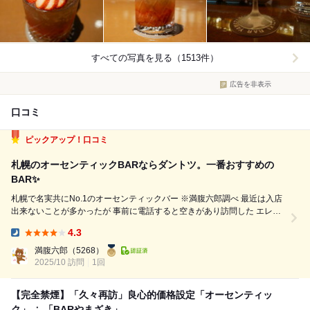
すべての写真を見る（1513件）
広告を非表示
口コミ
ピックアップ！口コミ
札幌のオーセンティックBARならダントツ。一番おすすめの
BAR✨️
札幌で名実共にNo.1のオーセンティックバー ※満腹六郎調べ 最近は入店
出来ないことが多かったが 事前に電話すると空きがあり訪問した エレベ
ーターを降りると 赤レンガの壁に大きなマホガニーの自動扉 店内に入る
4.3
とそこは特別な空間 適度な照明に数百本あるかと思われる酒瓶 一枚...
Dinner:
満腹六郎
（5268）
2025/10 訪問
1回
【完全禁煙】「久々再訪」良心的価格設定「オーセンティッ
ク」 ∴ 「BARやまざき」