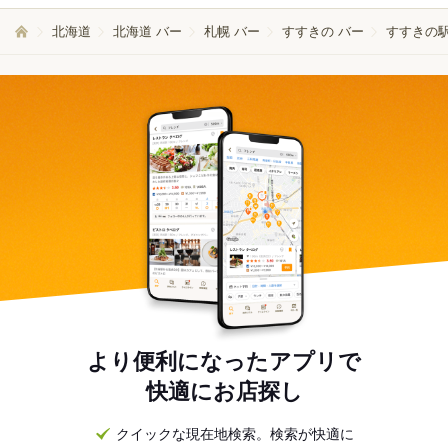
北海道
北海道 バー
札幌 バー
すすきの バー
すすきの駅
より便利になったアプリで
快適にお店探し
クイックな現在地検索。検索が快適に