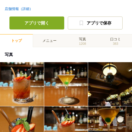
店舗情報（詳細）
アプリで開く
アプリで保存
写真
口コミ
トップ
メニュー
1208
383
写真