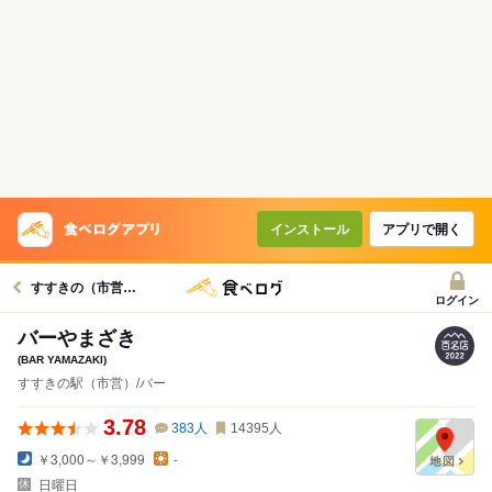
インストール
アプリで開く
すすきの（市営）駅グルメへ
ログイン
バーやまざき
(BAR YAMAZAKI)
すすきの駅（市営）/バー
3.78
383
人
14395
人
￥3,000～￥3,999
-
日曜日