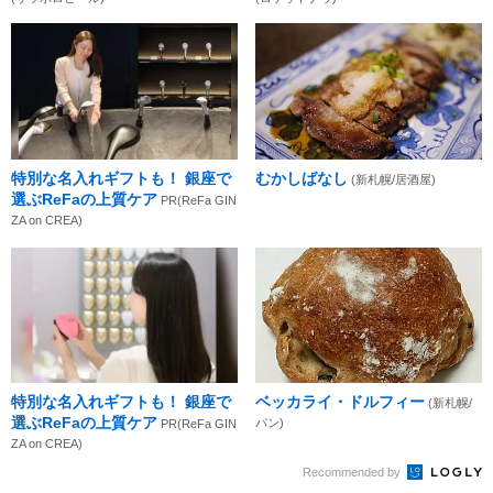
特別な名入れギフトも！ 銀座で
むかしばなし
(新札幌/居酒屋)
選ぶReFaの上質ケア
PR(ReFa GIN
ZA on CREA)
特別な名入れギフトも！ 銀座で
ベッカライ・ドルフィー
(新札幌/
選ぶReFaの上質ケア
パン)
PR(ReFa GIN
ZA on CREA)
Recommended by