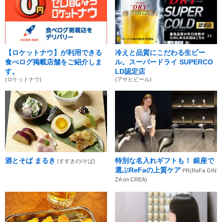
【ロケットナウ】が利用できる
冷えと品質にこだわる生ビー
食べログ掲載店舗をご紹介しま
ル。スーパードライ SUPERCO
す。
LD認定店
(ロケットナウ)
(アサヒビール)
酒とそば まるき
特別な名入れギフトも！ 銀座で
(すすきの/そば)
選ぶReFaの上質ケア
PR(ReFa GIN
ZA on CREA)