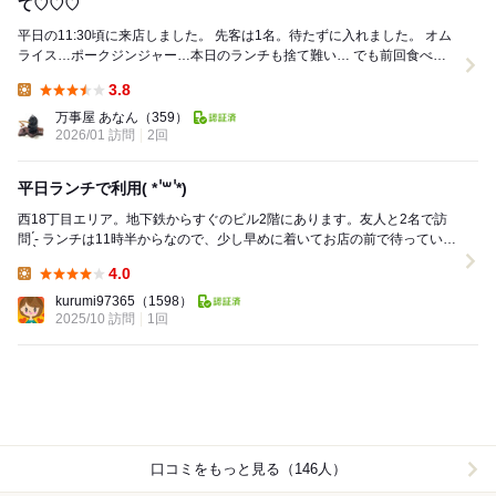
て♡♡♡
平日の11:30頃に来店しました。 先客は1名。待たずに入れました。 オム
ライス…ポークジンジャー…本日のランチも捨て難い… でも前回食べた
いと思った初志貫徹！ ・...
3.8
Lunch:
万事屋 あなん
（359）
2026/01 訪問
2回
平日ランチで利用( * ॑꒳ ॑*)
西18丁目エリア。地下鉄からすぐのビル2階にあります。友人と2名で訪
問 ̖́-‬ ランチは11時半からなので、少し早めに着いてお店の前で待っていた
ところ、次から次へと並び始め、...
4.0
Lunch:
kurumi97365
（1598）
2025/10 訪問
1回
口コミをもっと見る（146人）