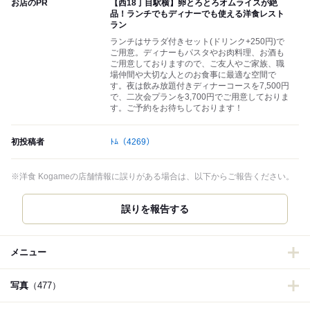
お店のPR
【西18丁目駅横】卵とろとろオムライスが絶
品！ランチでもディナーでも使える洋食レスト
ラン
ランチはサラダ付きセット(ドリンク+250円)で
ご用意。ディナーもパスタやお肉料理、お酒も
ご用意しておりますので、ご友人やご家族、職
場仲間や大切な人とのお食事に最適な空間で
す。夜は飲み放題付きディナーコースを7,500円
で、二次会プランを3,700円でご用意しておりま
す。ご予約をお待ちしております！
初投稿者
ﾄﾑ
（4269）
※洋食 Kogameの店舗情報に誤りがある場合は、以下からご報告ください。
誤りを報告する
メニュー
写真
（477）