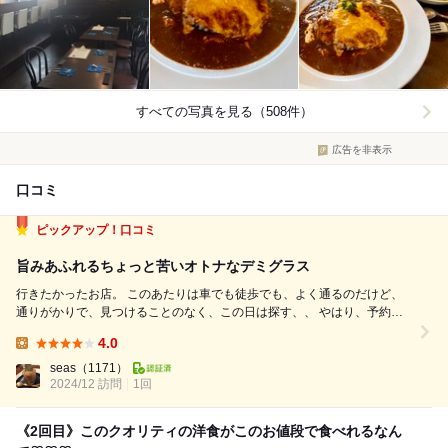
すべての写真を見る（508件）
広告を非表示
口コミ
ピックアップ！口コミ
旨みあふれるちょっと苦いオトナなデミグラス
行きたかったお店。 このあたりは車でも徒歩でも、よく通るのだけど、
通りがかりで、見つけることのなく、この日は探す、、 やはり、予約は
した方がいいかな、と直感的に。 その日の予約で、予約できる時間に。
4.0
お待ちいただく事もあるかもしれませんが、、と。 あーあった！あっ
Lunch:
た！ メイン通り...
seas
（1171）
2024/12 訪問
1回
《2回目》このクオリティの洋食がこのお値段で食べれるなん