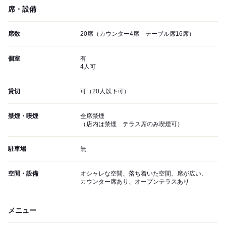
席・設備
席数
20席（カウンター4席 テーブル席16席）
個室
有
4人可
貸切
可（20人以下可）
禁煙・喫煙
全席禁煙
（店内は禁煙 テラス席のみ喫煙可）
駐車場
無
空間・設備
オシャレな空間、落ち着いた空間、席が広い、
カウンター席あり、オープンテラスあり
メニュー