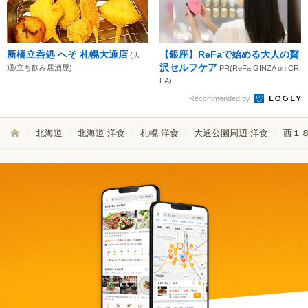
新橋立呑処 へそ 札幌大通店
【銀座】ReFaで始める大人の贅
(大
沢セルフケア
通/立ち飲み居酒屋)
PR(ReFa GINZA on CR
EA)
Recommended by
北海道
北海道 洋食
札幌 洋食
大通公園周辺 洋食
西１８