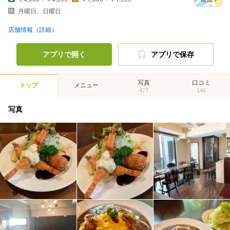
月曜日、日曜日
店舗情報（詳細）
アプリで開く
アプリで保存
写真
口コミ
トップ
メニュー
477
146
写真