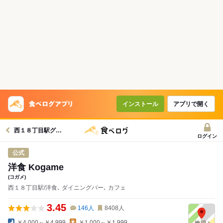
コースで使えるクーポン
戻る
クーポンを利用せず予約する
インストール
アプリで開く
西１８丁目駅グルメへ
ログイン
公式
洋食 Kogame
(コガメ)
西１８丁目駅/洋食､ ダイニングバー､ カフェ
3.45
146
人
8408
人
￥4,000～￥4,999
￥1,000～￥1,999