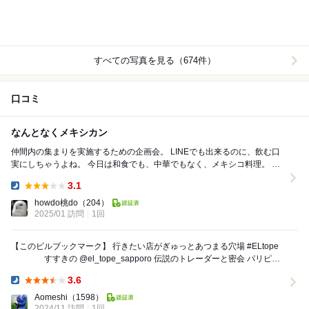
すべての写真を見る（674件）
口コミ
なんとなくメキシカン
仲間内の集まりを実施するための企画会。 LINEでも出来るのに、飲む口
実にしちゃうよね。 今日は和食でも、中華でもなく、メキシコ料理。 メ
キシコ料理って、チリコンカンぐらいし...
3.1
Dinner:
howdo桃do
（204）
2025/01 訪問
1回
【このビルブックマーク】 行きたい店がぎゅっとあつまる穴場 #ELtope
すすきの @el_tope_sapporo 伝説のトレーダーと密会 パリピ気
分でタ...
3.6
Dinner:
Aomeshi
（1598）
2024/11 訪問
1回