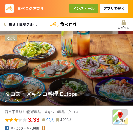
コースで使えるクーポン
戻る
インストール
アプリで開く
西８丁目駅グルメへ
クーポンを利用せず予約する
ログイン
公式
タコス・メキシコ料理 ELtope
(エルトペ )
西８丁目駅/中南米料理､ メキシコ料理､ タコス
3.33
92
人
4298
人
￥4,000～￥4,999
-