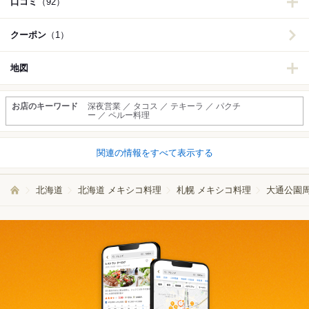
口コミ
（92）
クーポン
（1）
地図
お店のキーワード
深夜営業 ／ タコス ／ テキーラ ／ パクチ
ー ／ ペルー料理
関連の情報をすべて表示する
北海道
北海道 メキシコ料理
札幌 メキシコ料理
大通公園周