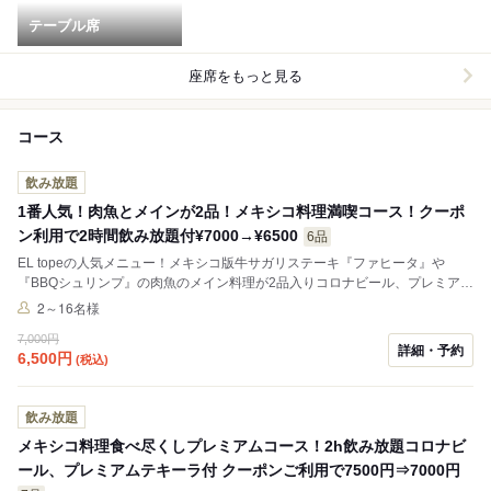
テーブル席
座席をもっと見る
コース
飲み放題
1番人気！肉魚とメインが2品！メキシコ料理満喫コース！クーポ
ン利用で2時間飲み放題付¥7000→¥6500
6品
EL topeの人気メニュー！メキシコ版牛サガリステーキ『ファヒータ』や
『BBQシュリンプ』の肉魚のメイン料理が2品入りコロナビール、プレミアム
テキーラ飲み放題付の人気のオススメコースです。
2～16名様
7,000円
詳細・予約
6,500
円
(税込)
飲み放題
メキシコ料理食べ尽くしプレミアムコース！2h飲み放題コロナビ
ール、プレミアムテキーラ付 クーポンご利用で7500円⇒7000円