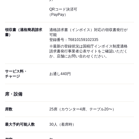
QRコード決済可
（PayPay）
領収書（適格簡易請求
適格請求書（インボイス）対応の領収書発行が
書）
可能
登録番号：T6810159102335
※最新の登録状況は国税庁インボイス制度適格
請求書発行事業者公表サイトをご確認いただく
か、店舗にお問い合わせください。
サービス料・
お通し440円
チャージ
席・設備
席数
25席（カウンター4席、テーブル20〜）
最大予約可能人数
30人（着席時）