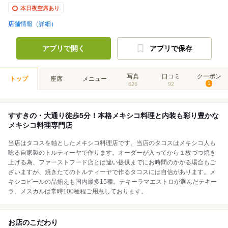
本日夜空席あり
店舗情報（詳細）
アプリで開く
アプリで保存
写真
口コミ
クーポン
トップ
座席
メニュー
626
92
1
すすきの・大通り徒歩5分！本格メキシコ料理と内装も彩り豊かな
メキシコ料理専門店
当店はタコスを軸としたメキシコ料理店です。当店のタコスはメキシコ人も
唸る自家製のトルティーヤで作ります。オーダーが入ってから１枚づつ焼き
上げる為、ファーストフード店とは違い提供までにお時間のかかる場合もご
ざいますが、焼きたてのトルティーヤで作るタコスには自信があります。メ
キシコビールの品揃えも国内最多15種。テキーラマエストロが選んだテキー
ラ、メスカルは常時100種程ご用意しております。
お店のこだわり