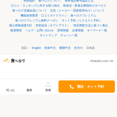
利用規約
食べログについて
携帯電話番号認証とは
口コミ・ランキングに対する取り組み
飲食店・飲食企業様向けサービス
食べログ店舗会員について
広告（メーカー・団体様等向け）について
機能改善要望
口コミガイドライン
食べログプレミアム
食べログプレミアム無料クーポン
ネット予約（リクエスト予約）
個人情報保護方針
外部送信（オプトアウト）
特定商取引法に基づく表記
推奨環境
ヘルプ・お問い合わせ
採用情報
企業情報
キーワード一覧
サイトマップ
チェーン一覧
言語：
English
简体中文
繁體中文
한국어
日本語
©Kakaku.com, Inc.
電話・ネット予約
行った
保存
共有