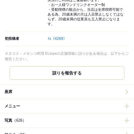
決済のご利用はご遠慮願います。
・お一人様ワンドリンクオーダー制
・受動喫煙の観点から、当店は全席喫煙可能で
ある為、20歳未満の方は入店禁止しなくてはな
らず、20歳未満の従業員も立入禁止になりま
す。
初投稿者
ﾄﾑ
（4269）
※タコス・メキシコ料理 ELtopeの店舗情報に誤りがある場合は、以下からご
報告ください。
誤りを報告する
座席
メニュー
写真
（626）