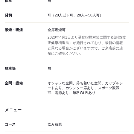
個室
無
貸切
可（20人以下可、20人～50人可）
禁煙・喫煙
全席喫煙可
2020年4月1日より受動喫煙対策に関する法律(改
正健康増進法）が施行されており、最新の情報
と異なる場合がございますので、ご来店前に店
舗にご確認ください。
駐車場
無
空間・設備
オシャレな空間、落ち着いた空間、カップルシ
ートあり、カウンター席あり、スポーツ観戦
可、電源あり、無料Wi-Fiあり
メニュー
コース
飲み放題