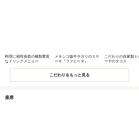
料理に相性抜群の種類豊富
メキシコ版牛サガリのステ
こだわりの自家製ト
なドリンクメニュー
ーキ『ファヒータ』
ーヤのタコス
こだわりをもっと見る
座席