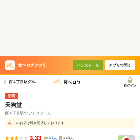
インストール
アプリで開く
西４丁目駅グルメへ
ログイン
天狗堂
西４丁目駅/ソフトクリーム
このお店は現在閉店しております。
3.33
43
人
448
人