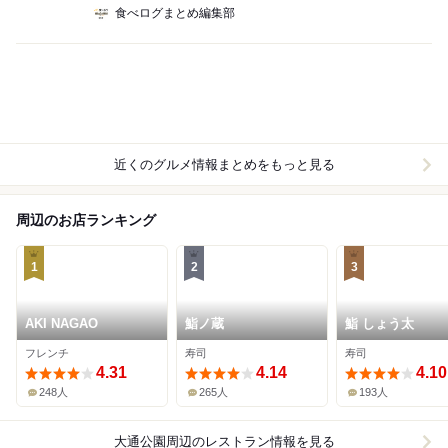
食べログまとめ編集部
近くのグルメ情報まとめをもっと見る
周辺のお店ランキング
1
2
3
AKI NAGAO
鮨ノ蔵
鮨 しょう太
フレンチ
寿司
寿司
4.31
4.14
4.10
248人
265人
193人
大通公園周辺
のレストラン情報を見る