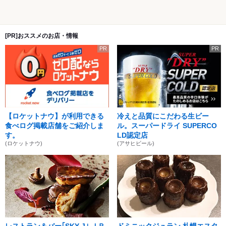
[PR]おススメのお店・情報
PR
PR
【ロケットナウ】が利用できる
冷えと品質にこだわる生ビー
食べログ掲載店舗をご紹介しま
ル。スーパードライ SUPERCO
す。
LD認定店
(ロケットナウ)
(アサヒビール)
レストラン＆バー｢SKY J｣ ＪＲ
ドミニックジュラン 札幌エスタ