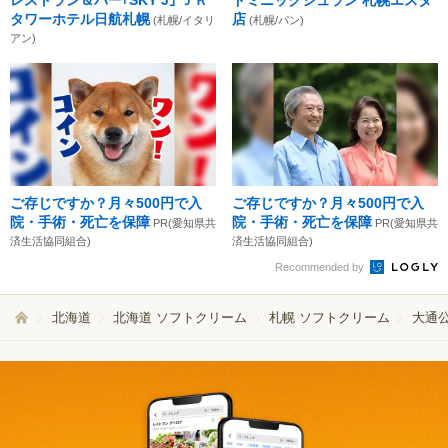
タワーホテル日航札幌
店
(札幌/イタリ
(札幌/パン)
アン)
ご存じですか？月々500円で入
ご存じですか？月々500円で入
院・手術・死亡を保障
院・手術・死亡を保障
PR(愛知県共
PR(愛知県共
済生活協同組合)
済生活協同組合)
Recommended by
北海道
北海道 ソフトクリーム
札幌 ソフトクリーム
大通