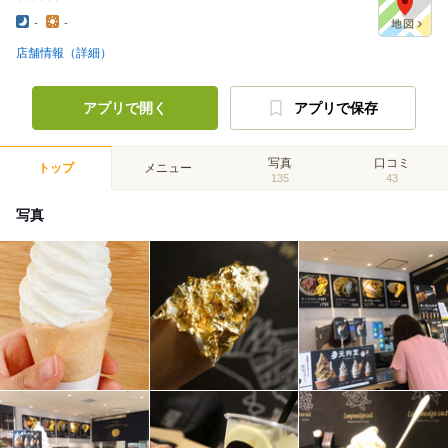
-
-
店舗情報（詳細）
アプリで開く
アプリで保存
写真
口コミ
トップ
メニュー
135
43
写真