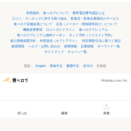
利用規約
食べログについて
携帯電話番号認証とは
口コミ・ランキングに対する取り組み
飲食店・飲食企業様向けサービス
食べログ店舗会員について
広告（メーカー・団体様等向け）について
機能改善要望
口コミガイドライン
食べログプレミアム
食べログプレミアム無料クーポン
ネット予約（リクエスト予約）
個人情報保護方針
外部送信（オプトアウト）
特定商取引法に基づく表記
推奨環境
ヘルプ・お問い合わせ
採用情報
企業情報
キーワード一覧
サイトマップ
チェーン一覧
言語：
English
简体中文
繁體中文
한국어
日本語
©Kakaku.com, Inc.
行った
保存
共有