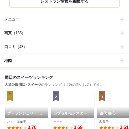
レストラン情報を編集する
メニュー
写真
（135）
口コミ
（43）
地図
周辺のスイーツランキング
大通公園周辺
×
スイーツ
のランキング（点数の高いお店）です。
1
2
3
ブーランジェリー コ
カプセルモンスター
四代 嘉心
ロン 本店
パン、洋菓子
ケーキ
和菓子
3.70
3.69
3.61