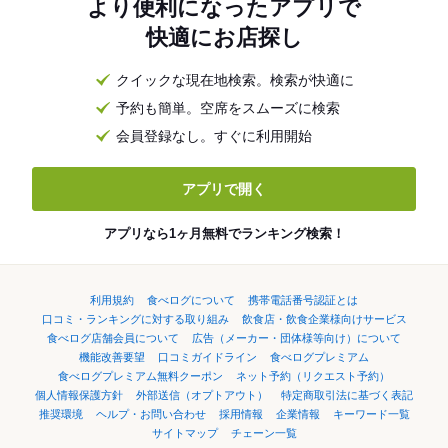
より便利になったアプリで
快適にお店探し
クイックな現在地検索。検索が快適に
予約も簡単。空席をスムーズに検索
会員登録なし。すぐに利用開始
アプリで開く
アプリなら1ヶ月無料でランキング検索！
利用規約
食べログについて
携帯電話番号認証とは
口コミ・ランキングに対する取り組み
飲食店・飲食企業様向けサービス
食べログ店舗会員について
広告（メーカー・団体様等向け）について
機能改善要望
口コミガイドライン
食べログプレミアム
食べログプレミアム無料クーポン
ネット予約（リクエスト予約）
個人情報保護方針
外部送信（オプトアウト）
特定商取引法に基づく表記
推奨環境
ヘルプ・お問い合わせ
採用情報
企業情報
キーワード一覧
サイトマップ
チェーン一覧