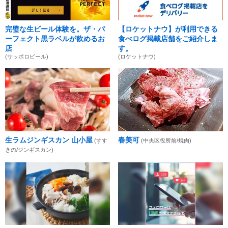
完璧な生ビール体験を。ザ・パ
【ロケットナウ】が利用できる
ーフェクト黒ラベルが飲めるお
食べログ掲載店舗をご紹介しま
店
す。
(サッポロビール)
(ロケットナウ)
生ラムジンギスカン 山小屋
春美可
(すす
(中央区役所前/焼肉)
きの/ジンギスカン)