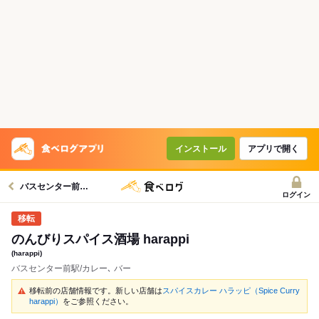
インストール
アプリで開く
バスセンター前駅グルメへ
ログイン
のんびりスパイス酒場 harappi
(harappi)
バスセンター前駅/カレー､ バー
移転前の店舗情報です。新しい店舗は
スパイスカレー ハラッピ（Spice Curry
harappi）
をご参照ください。