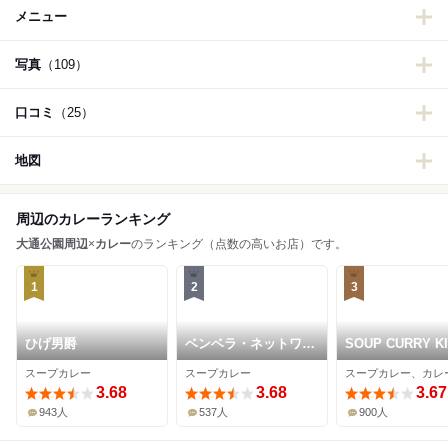
メニュー
写真
（109）
口コミ
（25）
地図
周辺のカレーランキング
大通公園周辺
×
カレー
のランキング（点数の高いお店）です。
1
2
3
ひげ男爵
ベンベラ・ネットワー
SOUP CURRY K
クカンパニー
セントラル
スープカレー
スープカレー
スープカレー、カレ
3.68
3.68
3.67
943人
537人
900人