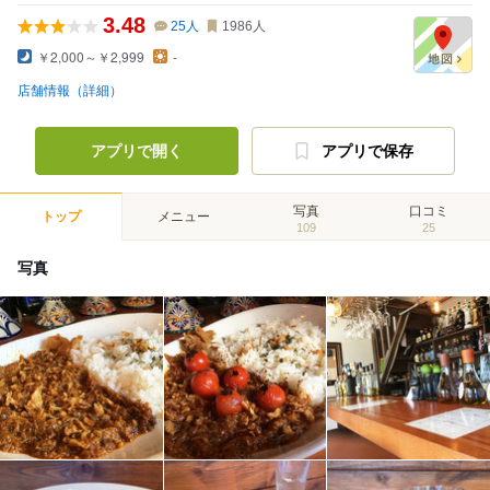
3.48
25
人
1986
人
￥2,000～￥2,999
-
店舗情報（詳細）
アプリで開く
アプリで保存
写真
口コミ
トップ
メニュー
109
25
写真