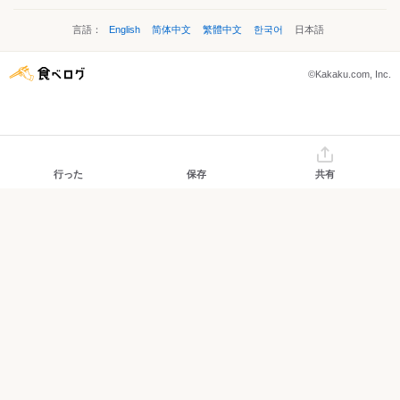
言語：
English
简体中文
繁體中文
한국어
日本語
©Kakaku.com, Inc.
行った
保存
共有