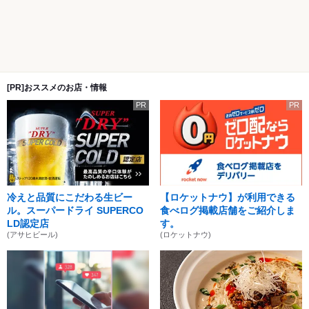
[PR]おススメのお店・情報
PR
PR
冷えと品質にこだわる生ビー
【ロケットナウ】が利用できる
ル。スーパードライ SUPERCO
食べログ掲載店舗をご紹介しま
LD認定店
す。
(アサヒビール)
(ロケットナウ)