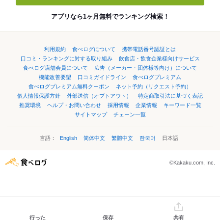
アプリなら1ヶ月無料でランキング検索！
利用規約
食べログについて
携帯電話番号認証とは
口コミ・ランキングに対する取り組み
飲食店・飲食企業様向けサービス
食べログ店舗会員について
広告（メーカー・団体様等向け）について
機能改善要望
口コミガイドライン
食べログプレミアム
食べログプレミアム無料クーポン
ネット予約（リクエスト予約）
個人情報保護方針
外部送信（オプトアウト）
特定商取引法に基づく表記
推奨環境
ヘルプ・お問い合わせ
採用情報
企業情報
キーワード一覧
サイトマップ
チェーン一覧
言語：
English
简体中文
繁體中文
한국어
日本語
©Kakaku.com, Inc.
行った
保存
共有