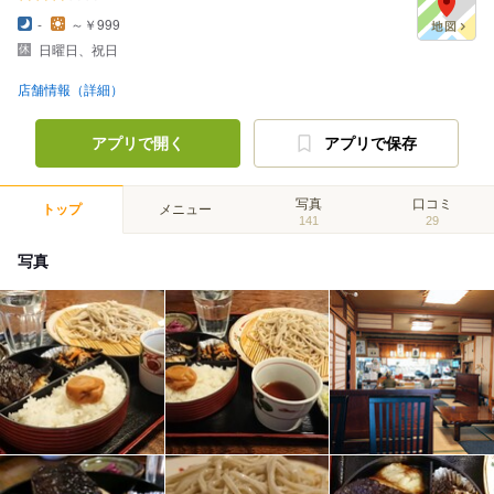
-
～￥999
日曜日、祝日
店舗情報（詳細）
アプリで開く
アプリで保存
写真
口コミ
トップ
メニュー
141
29
写真