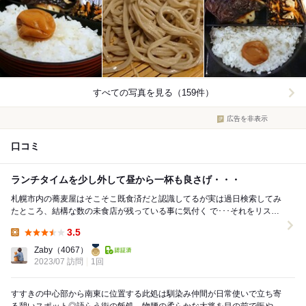
すべての写真を見る（159件）
広告を非表示
口コミ
ランチタイムを少し外して昼から一杯も良さげ・・・
札幌市内の蕎麦屋はそこそこ既食済だと認識してるが実は過日検索してみ
たところ、結構な数の未食店が残っている事に気付く で･･･それをリスト
化してみたが進捗状態は思わしくない･･...
3.5
Lunch:
Zaby
（4067）
2023/07 訪問
1回
すすきの中心部から南東に位置する此処は馴染み仲間が日常使いで立ち寄