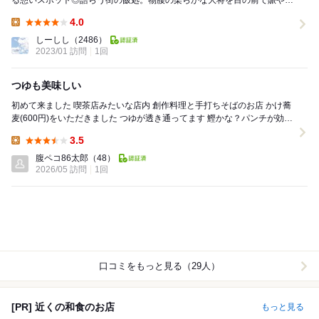
る憩いスポット◎語らう街の飯処。物腰の柔らかな大将を目の前で賑やか
な談笑が展開されている。もちろん四名で埋るカウン...
4.0
Lunch:
しーしし
（2486）
2023/01 訪問
1回
つゆも美味しい
初めて来ました 喫茶店みたいな店内 創作料理と手打ちそばのお店 かけ蕎
麦(600円)をいただきました つゆが透き通ってます 鰹かな？パンチが効い
てます 平打ちの蕎麦...
3.5
Lunch:
腹ペコ86太郎
（48）
2026/05 訪問
1回
口コミをもっと見る（29人）
[PR] 近くの和食のお店
もっと見る