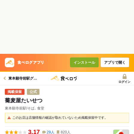
インストール
アプリで開く
東本願寺前駅グルメへ
ログイン
公式
蕎麦屋たいせつ
東本願寺前駅/そば､ 食堂
このお店は店舗情報の確認が取れていないため掲載保留中です。
3.17
29
人
820
人