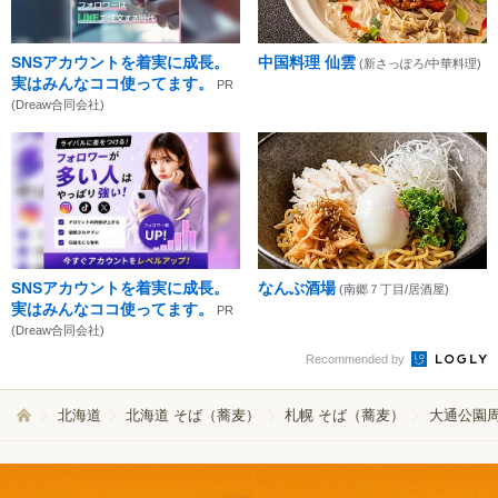
SNSアカウントを着実に成長。
中国料理 仙雲
(新さっぽろ/中華料理)
実はみんなココ使ってます。
PR
(Dreaw合同会社)
SNSアカウントを着実に成長。
なんぶ酒場
(南郷７丁目/居酒屋)
実はみんなココ使ってます。
PR
(Dreaw合同会社)
Recommended by
北海道
北海道 そば（蕎麦）
札幌 そば（蕎麦）
大通公園周