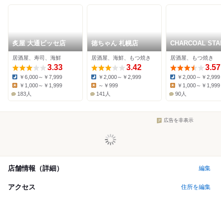
炙屋 大通ビッセ店
徳ちゃん 札幌店
CHARCOAL STA
SUSUKINO
居酒屋、寿司、海鮮
居酒屋、海鮮、もつ焼き
居酒屋、もつ焼き
3.33
3.42
3.57
￥6,000～￥7,999
￥2,000～￥2,999
￥2,000～￥2,999
Dinner:
Dinner:
Dinner:
￥1,000～￥1,999
～￥999
￥1,000～￥1,999
Lunch:
Lunch:
Lunch:
183人
141人
90人
広告を非表示
店舗情報（詳細）
編集
アクセス
住所を編集