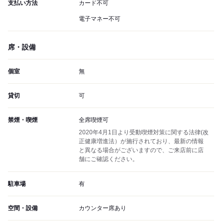
支払い方法
カード不可
電子マネー不可
席・設備
個室
無
貸切
可
禁煙・喫煙
全席喫煙可
2020年4月1日より受動喫煙対策に関する法律(改
正健康増進法）が施行されており、最新の情報
と異なる場合がございますので、ご来店前に店
舗にご確認ください。
駐車場
有
空間・設備
カウンター席あり