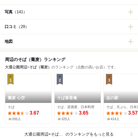
写真
（141）
口コミ
（29）
地図
周辺のそば（蕎麦）ランキング
大通公園周辺
×
そば（蕎麦）
のランキング（点数の高いお店）です。
1
2
3
蕎麦 心空
そば喜香庵
志の家
そば
そば、居酒屋、日本料理
そば、天ぷら、日本
3.67
3.65
3.57
205人
325人
414人
大通公園周辺×そば（蕎麦）
のランキングをもっと見る