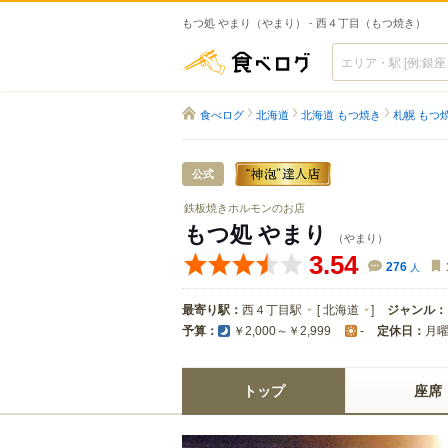
もつ処 やまり（やまり） - 西４丁目（もつ焼き）
食べログ
食べログ
北海道
北海道 もつ焼き
札幌 もつ
公式
鉄板焼きホルモンのお店
もつ処 やまり
（やまり）
3.54
276
人
最寄り駅：
西４丁目駅
[
北海道
]
ジャンル：
予算：
定休日：
月
￥2,000～￥2,999
-
トップ
座席