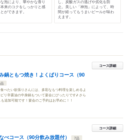
かな泡により、華やかな香り
し、炭酸ガスの逃げや劣化を防
芽本来のコクをしっかりと感
止。美しい「神泡」によって、時
ことができます。
間が経ってもうまいビールが味わ
えます。
コース詳細
み鍋ともつ焼き！よくばりコース（90
9品
も食べたい欲張りさんには、多彩なもつ料理を楽しめるよ
ピリ辛醤油の中身鍋もついて宴会にぴったりです♪ さら
刺しも追加可能です！宴会のご予約はお早めに！！
コース詳細
なべコース（90分飲み放題付）
7品