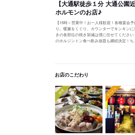
【大通駅徒歩１分 大通公園
ホルモンのお店♪
【15時～営業中！お一人様歓迎！各種宴会
り。暖簾をくぐり、カウンターでキンキンに
きの各部位の焼き加減は僕に任せてください
のホルジントン食べ飲み放題も継続決定！ち
お店のこだわり
サービス
料理