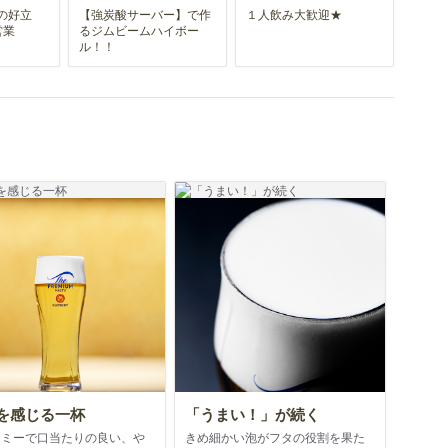
の好立
【強炭酸サーバー】で作
１人飲み大歓迎★
営業
るジムビームハイボー
ル！！
を感じる一杯
「うまい！」が続く
ーミーで口当たりの良い、や
きめ細かい泡がフタの役割を果た