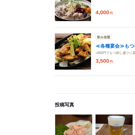
4,000
円
飲み放題
≪各種宴会≫もつ
+500円でもつ刺し盛りに
3,500
円
投稿写真