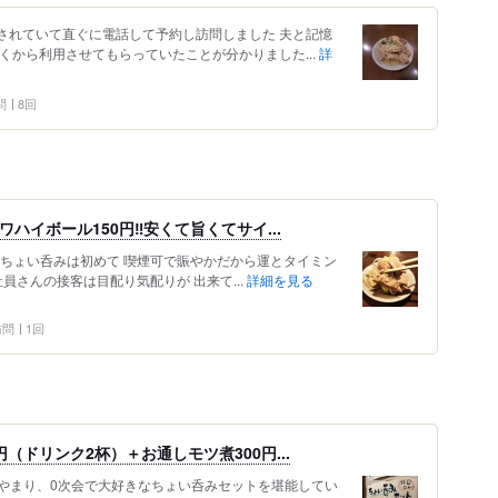
アップされていて直ぐに電話して予約し訪問しました 夫と記憶
くから利用させてもらっていたことが分かりました...
詳
問
8回
ハイボール150円‼️安くて旨くてサイ...
 ちょい呑みは初めて 喫煙可で賑やかだから運とタイミン
員さんの接客は目配り気配りが 出来て...
詳細を見る
 訪問
1回
（ドリンク2杯）＋お通しモツ煮300円...
やまり、0次会で大好きなちょい呑みセットを堪能してい