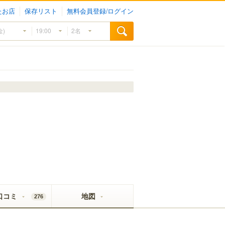
たお店
保存リスト
無料会員登録/ログイン
口コミ
地図
276