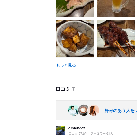
もっと見る
口コミ
？
好みのあう人を
emicheez
口コミ 572件
フォロワー 63人