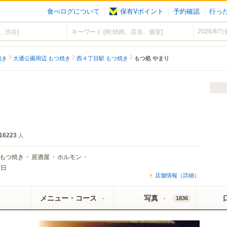
食べログについて
保有Vポイント
予約確認
行っ
焼き
大通公園周辺 もつ焼き
西４丁目駅 もつ焼き
もつ処 やまり
16223
人
もつ焼き
居酒屋
ホルモン
曜日
店舗情報（詳細）
メニュー・コース
写真
1836