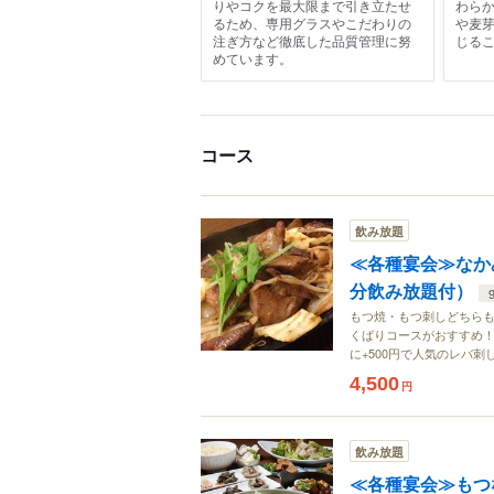
りやコクを最大限まで引き立たせ
わら
るため、専用グラスやこだわりの
や麦
注ぎ方など徹底した品質管理に努
じる
めています。
コース
飲み放題
≪各種宴会≫なか
分飲み放題付）
もつ焼・もつ刺しどちら
くばりコースがおすすめ！
に+500円で人気のレバ
4,500
円
飲み放題
≪各種宴会≫もつ