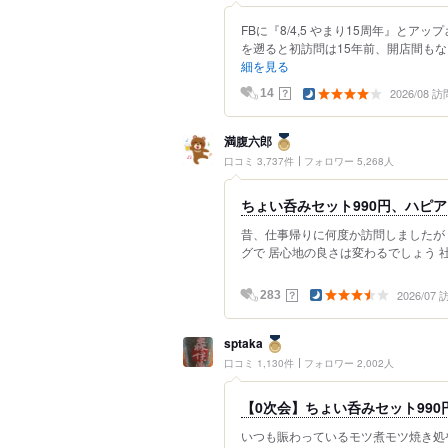
FBに『8/4,5 やまり15周年』と
を遡ると初訪問は15年前、開店間もな
細を見る
2026/08 訪
？
14
満腹六郎
口コミ 3,737件
フォロワー 5,268人
ちょい呑みセット990円、ハピアワ
昔、仕事帰りに何度か訪問しましたが
グで 居心地の良さは変わるでしょう 社
2026/07
？
283
sptaka
口コミ 1,130件
フォロワー 2,002人
【0次会】ちょい呑みセット990円
いつも賑わっているモツ煮モツ焼き処