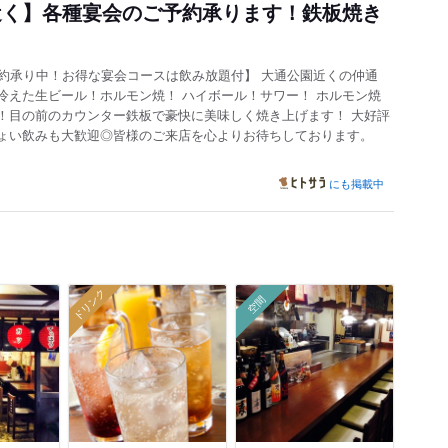
近く】各種宴会のご予約承ります！鉄板焼き
予約承り中！お得な宴会コースは飲み放題付】 大通公園近くの仲通
冷えた生ビール！ホルモン焼！ ハイボール！サワー！ ホルモン焼
！目の前のカウンター鉄板で豪快に美味しく焼き上げます！ 大好評
ょい飲みも大歓迎◎皆様のご来店を心よりお待ちしておりま
す。
にも掲載中
ドリンク
空間