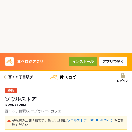
インストール
アプリで開く
西１８丁目駅グルメへ
ログイン
ソウルストア
(SOUL STORE)
西１８丁目駅/スープカレー､ カフェ
移転前の店舗情報です。新しい店舗は
ソウルストア（SOUL STORE）
をご参
照ください。