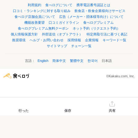
利用規約
食べログについて
携帯電話番号認証とは
口コミ・ランキングに対する取り組み
飲食店・飲食企業様向けサービス
食べログ店舗会員について
広告（メーカー・団体様等向け）について
機能改善要望
口コミガイドライン
食べログプレミアム
食べログプレミアム無料クーポン
ネット予約（リクエスト予約）
個人情報保護方針
外部送信（オプトアウト）
特定商取引法に基づく表記
推奨環境
ヘルプ・お問い合わせ
採用情報
企業情報
キーワード一覧
サイトマップ
チェーン一覧
言語：
English
简体中文
繁體中文
한국어
日本語
©Kakaku.com, Inc.
行った
保存
共有