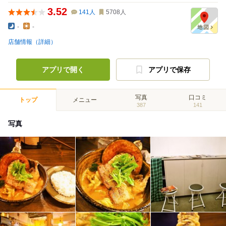
3.52
141
人
5708
人
-
-
店舗情報（詳細）
アプリで開く
アプリで保存
写真
口コミ
トップ
メニュー
387
141
写真