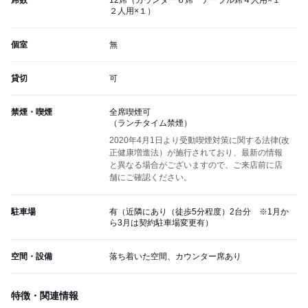
席数
12席（カウンター６席 テーブル席４人用×１
２人用×１）
個室
無
貸切
可
禁煙・喫煙
全席喫煙可
（ランチタイム禁煙）
2020年4月1日より受動喫煙対策に関する法律(改
正健康増進法）が施行されており、最新の情報
と異なる場合がございますので、ご来店前に店
舗にご確認ください。
駐車場
有（近隣にあり（徒歩5分程度）2台分 ※1月か
ら3月は契約駐車場変更有）
空間・設備
落ち着いた空間、カウンター席あり
特徴・関連情報