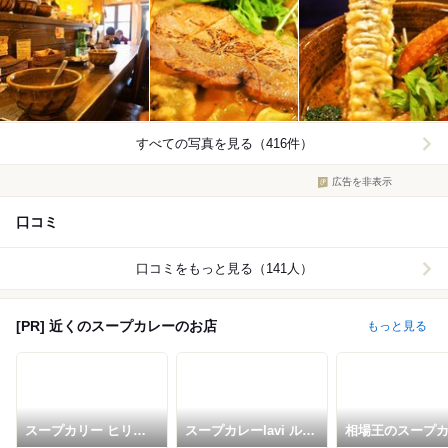
すべての写真を見る（416件）
広告を非表示
口コミ
口コミをもっと見る（141人）
[PR] 近くのスープカレーのお店
もっと見る
スープカリー ヒリヒ
スープカレーlavi ルト
相場王のスープ
リオオドオリ
ロワ店
極哩 札幌本店