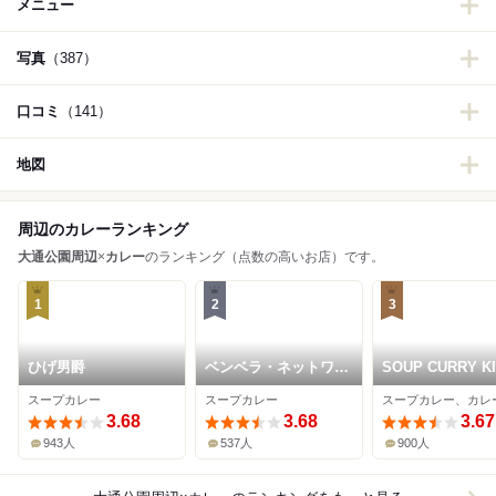
メニュー
写真
（387）
口コミ
（141）
地図
周辺のカレーランキング
大通公園周辺
×
カレー
のランキング（点数の高いお店）です。
1
2
3
ひげ男爵
ベンベラ・ネットワー
SOUP CURRY K
クカンパニー
セントラル
スープカレー
スープカレー
スープカレー、カレ
3.68
3.68
3.67
943人
537人
900人