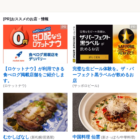
[PR]おススメのお店・情報
PR
PR
【ロケットナウ】が利用できる
完璧な生ビール体験を。ザ・パ
食べログ掲載店舗をご紹介しま
ーフェクト黒ラベルが飲めるお
す。
店
(ロケットナウ)
(サッポロビール)
むかしばなし
中国料理 仙雲
(新札幌/居酒屋)
(新さっぽろ/中華料理)