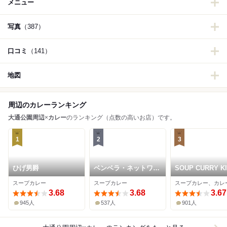
メニュー
写真
（387）
口コミ
（141）
地図
周辺のカレーランキング
大通公園周辺
×
カレー
のランキング（点数の高いお店）です。
1
2
3
ひげ男爵
ベンベラ・ネットワー
SOUP CURRY K
クカンパニー
セントラル
スープカレー
スープカレー
スープカレー、カレ
3.68
3.68
3.67
945人
537人
901人