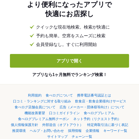
より便利になったアプリで
快適にお店探し
クイックな現在地検索。検索が快適に
予約も簡単。空席をスムーズに検索
会員登録なし。すぐに利用開始
アプリで開く
アプリなら1ヶ月無料でランキング検索！
利用規約
食べログについて
携帯電話番号認証とは
口コミ・ランキングに対する取り組み
飲食店・飲食企業様向けサービス
食べログ店舗会員について
広告（メーカー・団体様等向け）について
機能改善要望
口コミガイドライン
食べログプレミアム
食べログプレミアム無料クーポン
ネット予約（リクエスト予約）
個人情報保護方針
外部送信（オプトアウト）
特定商取引法に基づく表記
推奨環境
ヘルプ・お問い合わせ
採用情報
企業情報
キーワード一覧
サイトマップ
チェーン一覧