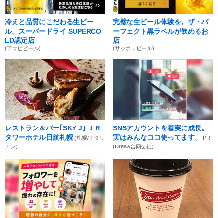
冷えと品質にこだわる生ビー
完璧な生ビール体験を。ザ・パ
ル。スーパードライ SUPERCO
ーフェクト黒ラベルが飲めるお
LD認定店
店
(アサヒビール)
(サッポロビール)
レストラン＆バー｢SKY J｣ ＪＲ
SNSアカウントを着実に成長。
タワーホテル日航札幌
実はみんなココ使ってます。
(札幌/イタリ
PR
アン)
(Dreaw合同会社)