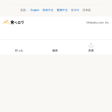
言語：
English
简体中文
繁體中文
한국어
日本語
©Kakaku.com, Inc.
行った
保存
共有