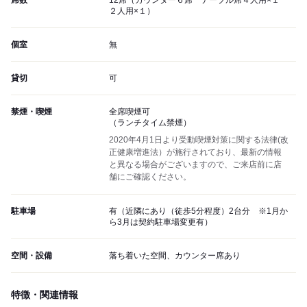
席数
12席（カウンター６席 テーブル席４人用×１
２人用×１）
個室
無
貸切
可
禁煙・喫煙
全席喫煙可
（ランチタイム禁煙）
2020年4月1日より受動喫煙対策に関する法律(改
正健康増進法）が施行されており、最新の情報
と異なる場合がございますので、ご来店前に店
舗にご確認ください。
駐車場
有（近隣にあり（徒歩5分程度）2台分 ※1月か
ら3月は契約駐車場変更有）
空間・設備
落ち着いた空間、カウンター席あり
特徴・関連情報