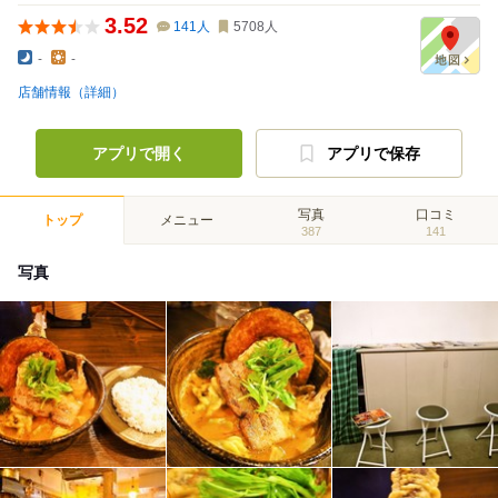
3.52
141
人
5708
人
-
-
店舗情報（詳細）
アプリで開く
アプリで保存
写真
口コミ
トップ
メニュー
387
141
写真