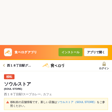
インストール
アプリで開く
西１８丁目駅グルメへ
ログイン
ソウルストア
(SOUL STORE)
西１８丁目駅/スープカレー､ カフェ
移転前の店舗情報です。新しい店舗は
ソウルストア（SOUL STORE）
をご参
照ください。