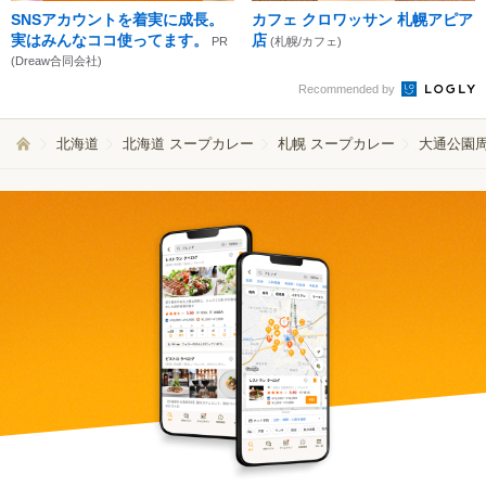
SNSアカウントを着実に成長。
カフェ クロワッサン 札幌アピア
実はみんなココ使ってます。
店
PR
(札幌/カフェ)
(Dreaw合同会社)
Recommended by
北海道
北海道 スープカレー
札幌 スープカレー
大通公園周