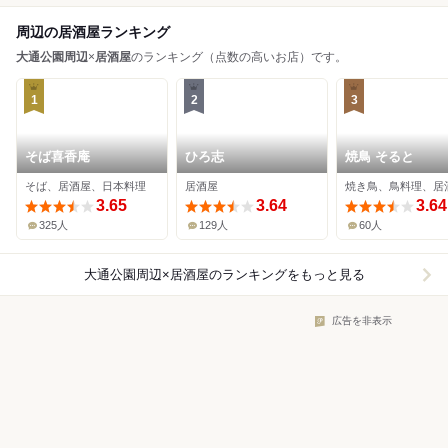
周辺の居酒屋ランキング
大通公園周辺
×
居酒屋
のランキング（点数の高いお店）です。
1
2
3
そば喜香庵
ひろ志
焼鳥 そると
そば、居酒屋、日本料理
居酒屋
焼き鳥、鳥料理、居
3.65
3.64
3.64
325人
129人
60人
大通公園周辺×居酒屋
のランキングをもっと見る
広告を非表示