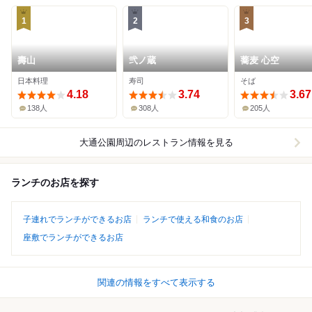
1
2
3
壽山
弐ノ蔵
蕎麦 心空
日本料理
寿司
そば
4.18
3.74
3.67
138人
308人
205人
大通公園周辺
のレストラン情報を見る
ランチのお店を探す
子連れでランチができるお店
ランチで使える和食のお店
座敷でランチができるお店
関連の情報をすべて表示する