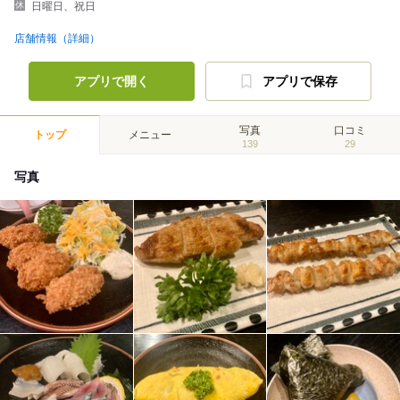
日曜日、祝日
店舗情報（詳細）
アプリで開く
アプリで保存
写真
口コミ
トップ
メニュー
139
29
写真