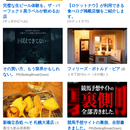
完璧な生ビール体験を。ザ・パ
【ロケットナウ】が利用できる
ーフェクト黒ラベルが飲めるお
食べログ掲載店舗をご紹介しま
店
す。
(サッポロビール)
(ロケットナウ)
その買い方、もう限界かもしれ
フィリーズ・ボトルド・ビア
(西
ない。
１８丁目/カレー（その他）)
PR(BettingBreakDown)
新橋立呑処 へそ 札幌大通店
競馬予想サイトの裏側、全部書
(大
きました。
通/立ち飲み居酒屋)
PR(BettingBreakDown)