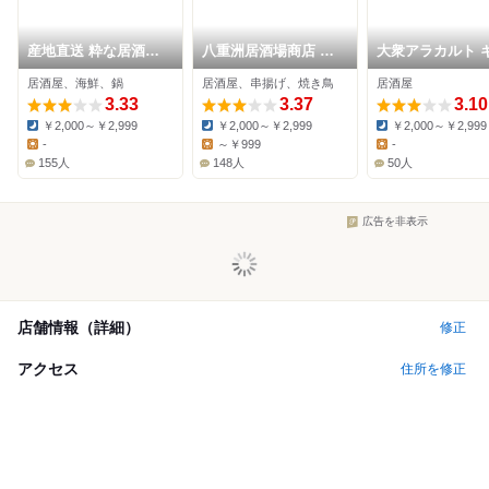
産地直送 粋な居酒屋
八重洲居酒場商店 札
大衆アラカルト 
おいよ 札幌駅北3条店
幌北一条チカホ店
ルソン
居酒屋、海鮮、鍋
居酒屋、串揚げ、焼き鳥
居酒屋
3.33
3.37
3.10
￥2,000～￥2,999
￥2,000～￥2,999
￥2,000～￥2,999
Dinner:
Dinner:
Dinner:
-
～￥999
-
Lunch:
Lunch:
Lunch:
155人
148人
50人
広告を非表示
店舗情報（詳細）
修正
アクセス
住所を修正