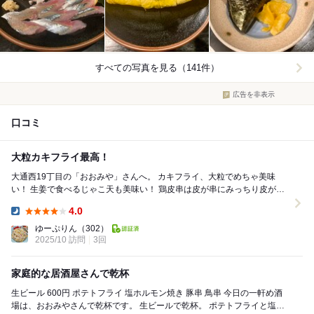
すべての写真を見る（141件）
広告を非表示
口コミ
大粒カキフライ最高！
大通西19丁目の「おおみや」さんへ。 カキフライ、大粒でめちゃ美味
い！ 生姜で食べるじゃこ天も美味い！ 鶏皮串は皮が串にみっちり皮が刺
さっており、塩弱めながらも最高。 他に...
4.0
Dinner:
ゆーぷりん
（302）
2025/10 訪問
3回
家庭的な居酒屋さんで乾杯
生ビール 600円 ポテトフライ 塩ホルモン焼き 豚串 鳥串 今日の一軒め酒
場は、おおみやさんで乾杯です。 生ビールで乾杯。 ポテトフライと塩ホ