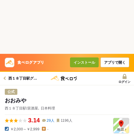
インストール
アプリで開く
西１８丁目駅グルメへ
ログイン
公式
おおみや
西１８丁目駅/居酒屋､ 日本料理
3.14
29
人
1196
人
￥2,000～￥2,999
-