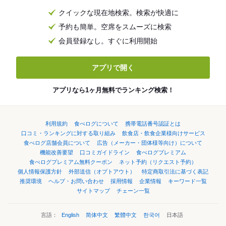
クイックな現在地検索。検索が快適に
予約も簡単。空席をスムーズに検索
会員登録なし。すぐに利用開始
アプリで開く
アプリなら1ヶ月無料でランキング検索！
利用規約
食べログについて
携帯電話番号認証とは
口コミ・ランキングに対する取り組み
飲食店・飲食企業様向けサービス
食べログ店舗会員について
広告（メーカー・団体様等向け）について
機能改善要望
口コミガイドライン
食べログプレミアム
食べログプレミアム無料クーポン
ネット予約（リクエスト予約）
個人情報保護方針
外部送信（オプトアウト）
特定商取引法に基づく表記
推奨環境
ヘルプ・お問い合わせ
採用情報
企業情報
キーワード一覧
サイトマップ
チェーン一覧
言語：
English
简体中文
繁體中文
한국어
日本語