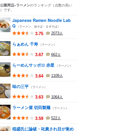
公園周辺×ラーメン
のランキング
（点数の高い
）
です。
Japanese Ramen Noodle Lab
Q
（ラーメン、油そば・まぜそば）
3.75
2073
人
らぁめん 千寿
（ラーメン）
3.67
662
人
らーめんサッポロ 赤星
（ラーメン）
3.64
1109
人
味の三平
（ラーメン）
3.63
1064
人
ラーメン屋 切田製麺
（ラーメン）
3.59
522
人
稲盛氏に論破・叱責され目が覚め