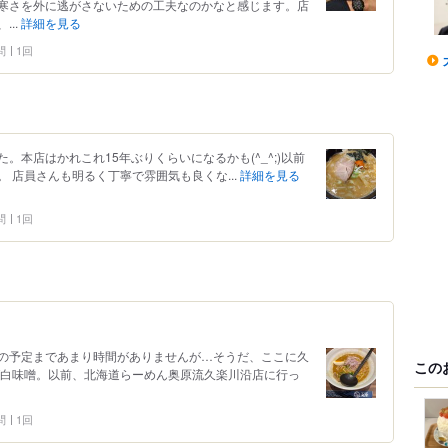
寒さを外に逃がさないための工夫なのかなと感じます。店
..
詳細を見る
問
1回
た。本店はかれこれ15年ぶりくらいになるかも(^_^;)以前
 店員さんも明るく丁寧で雰囲気も良くな...
詳細を見る
問
1回
の予定まであまり時間がありませんが…そうだ、ここに久
この
ば白味噌。以前、北海道らーめん奥原流久楽川沿店に行っ
問
1回