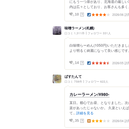
にもう一つ扉があり、北海道の厳しい
内は広々としており、お客さんも多く、.
2026/06 訪
？
10
味噌ラーメン(札幌)
口コミ 1,311件
フォロワー 331人
白味噌らーめん(1050円)いただきまし
より明るく綺麗になって良い感じです。
2026/05 訪
？
14
ばすたんて
口コミ 758件
フォロワー 622人
カレーラーメン/¥980-
某日。都心でお昼、となりました。次
楽があったじゃないか。 久楽といえ
て...
詳細を見る
2026/04 訪
？
35