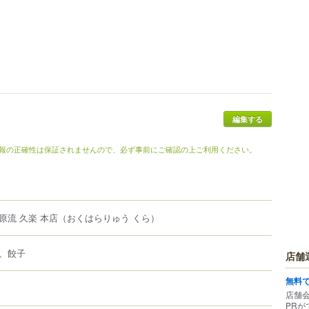
編集する
報の正確性は保証されませんので、必ず事前にご確認の上ご利用ください。
原流 久楽 本店
（おくはらりゅう くら）
、餃子
店舗
無料
店舗
PRが