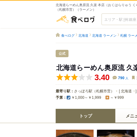
北海道らーめん奥原流 久楽 本店（おくはらりゅう くら
（札幌市営）（ラーメン）
食べログ
食べログ
北海道
北海道 ラーメン
札幌 ラー
公式
北海道らーめん奥原流 久
3.40
790
人
最寄り駅：
さっぽろ駅（札幌市営）
[
北海道
]
予算：
￥1,000～￥1,999
～￥999
トップ
メニ