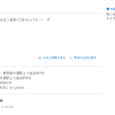
食べ
既に
きま
区
北二条西
1丁目10
ピア2・1 1F
大きな地図を見る
周辺のお店を探す
・東西線大通駅より徒歩約7分
大通駅より徒歩約5分
約約7分
市営）から413m
金
L.O. 00:30