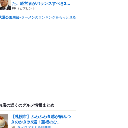
た。経営者がバランスすべき2
つ...
PR（ビズヒント）
大通公園周辺×ラーメン
のランキングをもっと見る
お店の近くのグルメ情報まとめ
【札幌市】ふわふわ食感が病みつ
きのかき氷5選！至福のひ...
食べログまとめ編集部