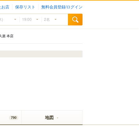
たお店
保存リスト
無料会員登録/ログイン
久楽 本店
地図
790