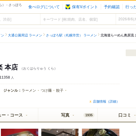
） - さっぽろ
食べログについて
保有Vポイント
予約確認
行っ
メン
大通公園周辺 ラーメン
さっぽろ駅（札幌市営） ラーメン
北海道らーめん奥原流 
楽 本店
（おくはらりゅう くら）
11358
人
ジャンル：
ラーメン
つけ麺
餃子
店舗情報（詳細）
ュー・コース
写真
口コミ
1935