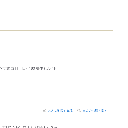
区
大通西
11丁目4-190
橋本ビル 1F
大きな地図を見る
周辺のお店を探す
11丁目” ２番出口より 徒歩１～２分