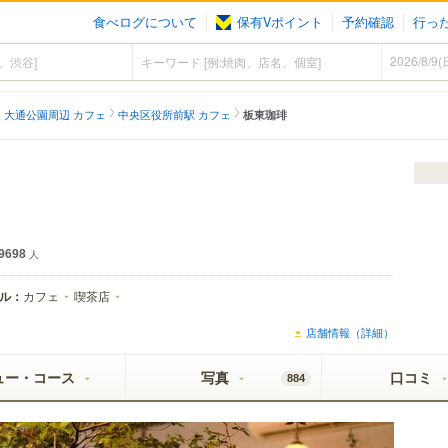
食べログについて
保有Vポイント
予約確認
行っ
大通公園周辺 カフェ
中央区役所前駅 カフェ
板東珈琲
9698
人
ル：
カフェ
喫茶店
店舗情報（詳細）
ュー・コース
写真
口コミ
884