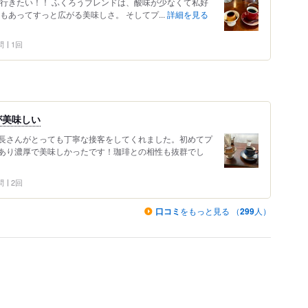
た行きたい！！ ふくろうブレンドは、酸味が少なくて私好
もあってすっと広がる美味しさ。 そしてプ...
詳細を見る
問
1回
が美味しい
長さんがとっても丁寧な接客をしてくれました。初めてプ
あり濃厚で美味しかったです！珈琲との相性も抜群でし
問
2回
口コミ
をもっと見る （
299
人）