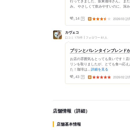
行ってきました、坂東珈琲さん。 ま
み。 やさしくて飲みやすいのに、深み
2026/03 訪
？
14
カヴェコ
口コミ 170件
フォロワー 61人
プリンとバレンタインブレンド
お店の雰囲気もとっても良いです！店
リンを取りましたが、とても食べ応え
た！珈琲は...
詳細を見る
2026/02 訪
？
43
店舗情報（詳細）
店舗基本情報