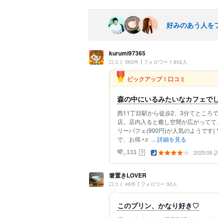
好みのあう人を
kurumi97365
口コミ 563件
フォロワー 1,602人
ピックアップ！口コミ
森の中にいるみたいなカフェで
西11丁目駅から徒歩2、3分てとこ
店。店内入ると癒し空間が広がってて
リーパフェ(900円)が人気のようです( 
で、お得.•♬ ...
詳細を見る
2025/08
？
131
箸置きLOVER
口コミ 46件
フォロワー 30人
このプリン、かなり好き♡