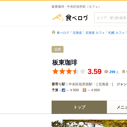
板東珈琲 - 中央区役所前（カフェ）
食べログ
食べログ
北海道
北海道 カフェ
札幌 カフェ
公式
板東珈琲
3.59
299
人
最寄り駅：
中央区役所前駅
[
北海道
]
ジャン
予算：
～￥999
～￥999
トップ
メニ