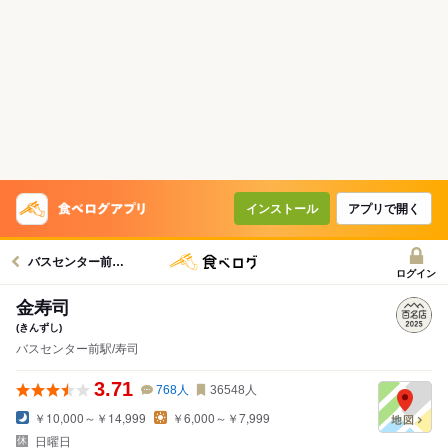
インストール
アプリで開く
バスセンター前駅グルメへ
ログイン
金寿司
(きんずし)
バスセンター前駅/寿司
3.71
768
人
36548
人
￥10,000～￥14,999
￥6,000～￥7,999
日曜日