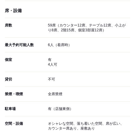
席・設備
席数
59席（カウンター12席、テーブル12席、小上が
り8席、2階15席、個室3部屋12席）
最大予約可能人数
6人（着席時）
個室
有
4人可
貸切
不可
禁煙・喫煙
全席禁煙
駐車場
有（店舗東側）
空間・設備
オシャレな空間、落ち着いた空間、席が広い、
カウンター席あり、座敷あり