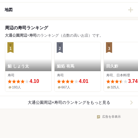
地図
周辺の寿司ランキング
大通公園周辺
×
寿司
のランキング（点数の高いお店）です。
1
2
3
鮨 しょう太
鮨処 有馬
田久鮓
寿司
寿司
寿司、日本料理
4.10
4.01
3.74
193人
667人
325人
大通公園周辺×寿司
のランキングをもっと見る
広告を非表示