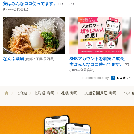
実はみんなココ使ってます。
屋)
PR
(Dreaw合同会社)
なんぶ酒場
SNSアカウントを着実に成長。
(南郷７丁目/居酒屋)
実はみんなココ使ってます。
PR
(Dreaw合同会社)
Recommended by
北海道
北海道 寿司
札幌 寿司
大通公園周辺 寿司
バス