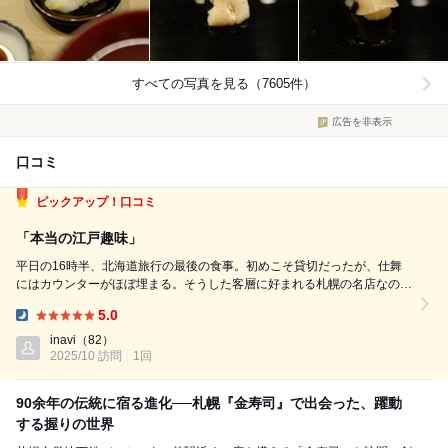
すべての写真を見る（7605件）
広告を非表示
口コミ
ピックアップ！口コミ
「本当の江戸趣味」
平日の16時半、北海道旅行の最後の食事。初めこそ貸切だったが、仕舞
にはカウンターがほぼ埋まる。そうした客層に好まれる札幌の名店なの
で、地の利の悪さはハンディではなく、観光客に荒らされぬバリア。 16
5.0
貫のおまかせは、以下のとおり(一々撮影なんて野暮はしないので順では
Dinner:
ない) 鯛、鱸塩締め、縞鰺、...
inavi
（82）
2025/10 訪問
1回
90余年の伝統に宿る進化──札幌『金寿司』で出会った、躍動
する握りの世界