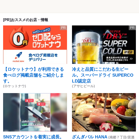
[PR]おススメのお店・情報
PR
PR
【ロケットナウ】が利用できる
冷えと品質にこだわる生ビー
食べログ掲載店舗をご紹介しま
ル。スーパードライ SUPERCO
す。
LD認定店
(ロケットナウ)
(アサヒビール)
SNSアカウントを着実に成長。
ざんぎバル HANA
(南郷７丁目/居酒