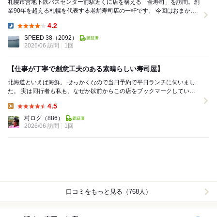
札幌市営地下鉄バスセンター前駅近くに店を構える「金寿司」を訪問。創
業90年を超える札幌を代表する老舗寿司店の一軒です。 今回はおまかせ
12貫に追加5貫をいただきました。 ▢...
4.2
Dinner:
SPEED 38
（2092）
2026/06 訪問
1回
【仕事が丁寧で創意工夫のある素晴らしい寿司屋】
北海道といえば海鮮。 せっかくなので当日予約で平日ランチに伺いまし
た。 実は同行者も私も、なぜか以前からこの店をブックマークしてい
て、 「おそらく良い店なのだろう」という...
4.5
Lunch:
村ログ
（886）
2026/06 訪問
1回
口コミをもっと見る（768人）