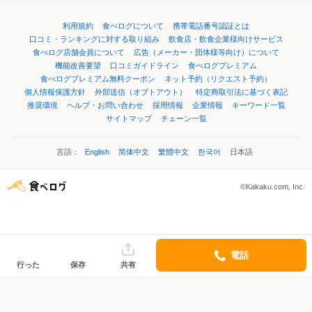
利用規約
食べログについて
携帯電話番号認証とは
口コミ・ランキングに対する取り組み
飲食店・飲食企業様向けサービス
食べログ店舗会員について
広告（メーカー・団体様等向け）について
機能改善要望
口コミガイドライン
食べログプレミアム
食べログプレミアム無料クーポン
ネット予約（リクエスト予約）
個人情報保護方針
外部送信（オプトアウト）
特定商取引法に基づく表記
推奨環境
ヘルプ・お問い合わせ
採用情報
企業情報
キーワード一覧
サイトマップ
チェーン一覧
言語：
English
简体中文
繁體中文
한국어
日本語
©Kakaku.com, Inc.
電話
行った
保存
共有