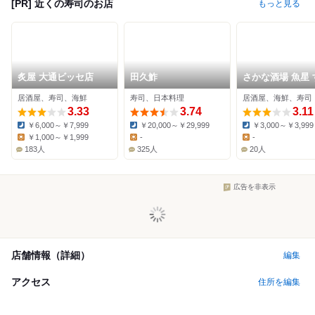
[PR] 近くの寿司のお店
もっと見る
炙屋 大通ビッセ店
田久鮓
さかな酒場 魚星 
きの店
居酒屋、寿司、海鮮
寿司、日本料理
居酒屋、海鮮、寿司
3.33
3.74
3.11
￥6,000～￥7,999
￥20,000～￥29,999
￥3,000～￥3,999
Dinner:
Dinner:
Dinner:
￥1,000～￥1,999
-
-
Lunch:
Lunch:
Lunch:
183人
325人
20人
広告を非表示
店舗情報（詳細）
編集
アクセス
住所を編集