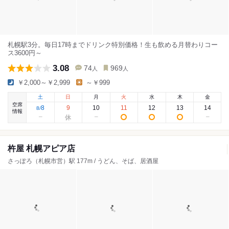
札幌駅3分。毎日17時までドリンク特別価格！生も飲める月替わりコー
ス3600円～
3.08
74
969
人
人
￥2,000～￥2,999
～￥999
土
日
月
火
水
木
金
空席
8
9
10
11
12
13
14
8
/
情報
杵屋 札幌アピア店
さっぽろ（札幌市営）駅 177m / うどん、そば、居酒屋