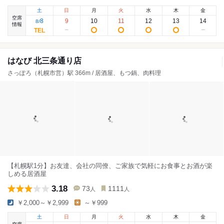
土
日
月
火
水
木
金
空席
8
9
10
11
12
13
14
8
/
情報
はなび 北三条通り店
さっぽろ（札幌市営）駅 366m / 居酒屋、もつ鍋、肉料理
【札幌駅1分】お友達、会社の同僚、ご家族で気軽にお食事とお酒が楽
しめる居酒屋
3.18
73
1111
人
人
￥2,000～￥2,999
～￥999
土
日
月
火
水
木
金