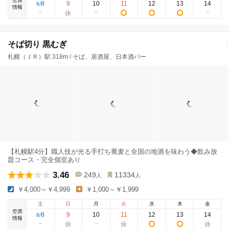
空席
8
9
10
11
12
13
14
8
/
情報
そば切り 黒むぎ
札幌（ＪＲ）駅 318m / そば、居酒屋、日本酒バー
【札幌駅4分】職人技が光る手打ち蕎麦と全国の地酒を味わう◆飲み放
題コース・完全個室あり
3.46
249
11334
人
人
￥4,000～￥4,999
￥1,000～￥1,999
土
日
月
火
水
木
金
空席
8
9
10
11
12
13
14
8
/
情報