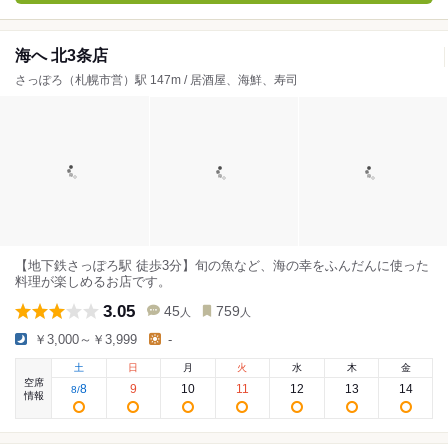
海へ 北3条店
さっぽろ（札幌市営）駅 147m / 居酒屋、海鮮、寿司
【地下鉄さっぽろ駅 徒歩3分】旬の魚など、海の幸をふんだんに使った
料理が楽しめるお店です。
3.05
45
759
人
人
￥3,000～￥3,999
-
土
日
月
火
水
木
金
空席
8
9
10
11
12
13
14
8
/
情報