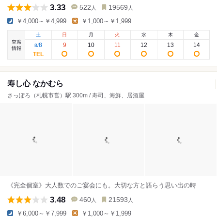
3.33
522
19569
人
人
￥4,000～￥4,999
￥1,000～￥1,999
土
日
月
火
水
木
金
空席
8
9
10
11
12
13
14
8
/
情報
寿し心 なかむら
さっぽろ（札幌市営）駅 300m / 寿司、海鮮、居酒屋
《完全個室》大人数でのご宴会にも。大切な方と語らう思い出の時
3.48
460
21593
人
人
￥6,000～￥7,999
￥1,000～￥1,999