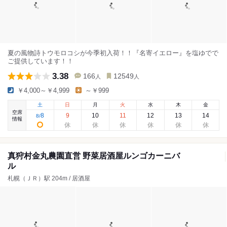
夏の風物詩トウモロコシが今季初入荷！！『名寄イエロー』を塩ゆでで
ご提供しています！！
3.38
166
12549
人
人
￥4,000～￥4,999
～￥999
土
日
月
火
水
木
金
空席
8
9
10
11
12
13
14
8
/
情報
真狩村金丸農園直営 野菜居酒屋ルンゴカーニバ
ル
札幌（ＪＲ）駅 204m / 居酒屋