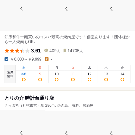
知床和牛一頭買いのコスパ最高の焼肉屋です！個室あります！団体様か
ら一人焼肉もOK♪
3.61
409
14705
人
人
￥8,000～￥9,999
-
土
日
月
火
水
木
金
空席
8
9
10
11
12
13
14
8
/
情報
とりの介 時計台通り店
さっぽろ（札幌市営）駅 280m / 焼き鳥、海鮮、居酒屋