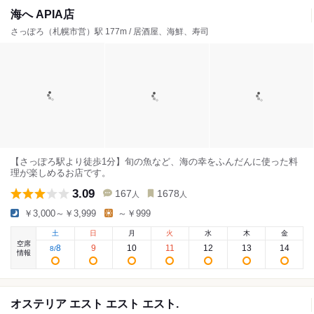
海へ APIA店
さっぽろ（札幌市営）駅 177m / 居酒屋、海鮮、寿司
【さっぽろ駅より徒歩1分】旬の魚など、海の幸をふんだんに使った料
理が楽しめるお店です。
3.09
167
1678
人
人
￥3,000～￥3,999
～￥999
土
日
月
火
水
木
金
空席
8
9
10
11
12
13
14
8
/
情報
オステリア エスト エスト エスト.