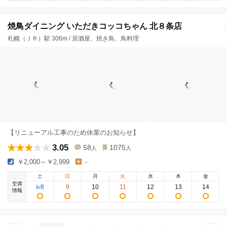
焼鳥ダイニング いただきコッコちゃん 北８条店
札幌（ＪＲ）駅 306m / 居酒屋、焼き鳥、鳥料理
【リニューアル工事のため休業のお知らせ】
3.05
58
1075
人
人
￥2,000～￥2,999
-
土
日
月
火
水
木
金
空席
8
9
10
11
12
13
14
8
/
情報