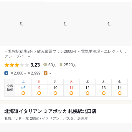
＜札幌駅徒歩2分＞飲み放題プラン2800円 ～電気羊酒場～エレクトリッ
クシープバー～
3.23
60
2520
人
人
￥2,000～￥2,999
-
土
日
月
火
水
木
金
空席
8
9
10
11
12
13
14
8
/
情報
北海道イタリアン ミアボッカ 札幌駅北口店
札幌（ＪＲ）駅 289m / イタリアン、パスタ、居酒屋