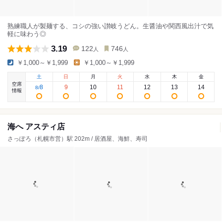
熟練職人が製麺する、コシの強い讃岐うどん。生醤油や関西風出汁で気
軽に味わう◎
3.19
122
746
人
人
￥1,000～￥1,999
￥1,000～￥1,999
土
日
月
火
水
木
金
空席
8
9
10
11
12
13
14
8
/
情報
海へ アスティ店
さっぽろ（札幌市営）駅 202m / 居酒屋、海鮮、寿司