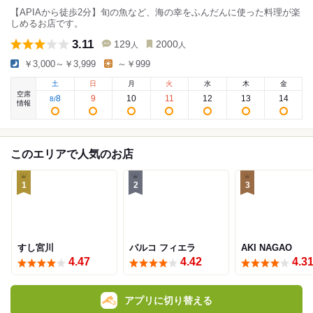
【APIAから徒歩2分】旬の魚など、海の幸をふんだんに使った料理が楽
しめるお店です。
3.11
129
2000
人
人
￥3,000～￥3,999
～￥999
土
日
月
火
水
木
金
空席
8
9
10
11
12
13
14
8
/
情報
このエリアで人気のお店
1
2
3
すし宮川
パルコ フィエラ
AKI NAGAO
4.47
4.42
4.3
アプリに切り替える