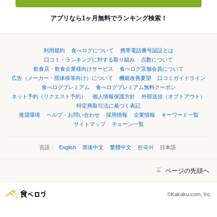
アプリなら1ヶ月無料でランキング検索！
利用規約
食べログについて
携帯電話番号認証とは
口コミ・ランキングに対する取り組み
点数について
飲食店・飲食企業様向けサービス
食べログ店舗会員について
広告（メーカー・団体様等向け）について
機能改善要望
口コミガイドライン
食べログプレミアム
食べログプレミアム無料クーポン
ネット予約（リクエスト予約）
個人情報保護方針
外部送信（オプトアウト）
特定商取引法に基づく表記
推奨環境
ヘルプ・お問い合わせ
採用情報
企業情報
キーワード一覧
サイトマップ
チェーン一覧
言語：
English
简体中文
繁體中文
한국어
日本語
ページの先頭へ
©Kakaku.com, Inc.