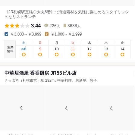
《JR札幌駅直結◇大丸8階》北海道素材を気軽に楽しめるスタイリッシ
ュなリストランテ
3.44
226
3638
人
人
￥3,000～￥3,999
￥1,000～￥1,999
土
日
月
火
水
木
金
空席
8
9
10
11
12
13
14
8
/
情報
中華居酒屋 香香厨房 JR55ビル店
さっぽろ（札幌市営）駅 292m / 中華料理、居酒屋、餃子