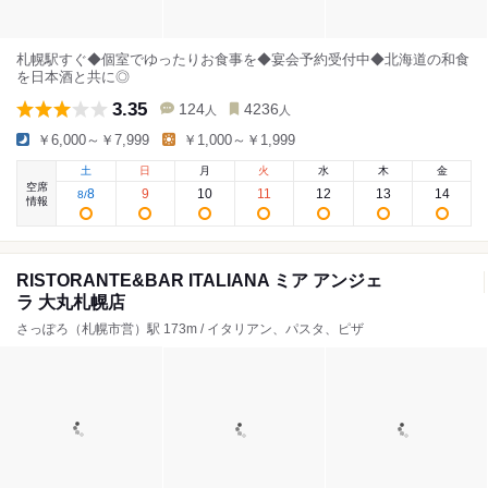
札幌駅すぐ◆個室でゆったりお食事を◆宴会予約受付中◆北海道の和食
を日本酒と共に◎
3.35
124
4236
人
人
￥6,000～￥7,999
￥1,000～￥1,999
土
日
月
火
水
木
金
空席
8
9
10
11
12
13
14
8
/
情報
RISTORANTE&BAR ITALIANA ミア アンジェ
ラ 大丸札幌店
さっぽろ（札幌市営）駅 173m / イタリアン、パスタ、ピザ