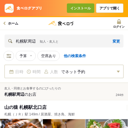
インストール
アプリで開く
ホーム
ログイン
変更
札幌駅周辺
知人・友人と
予算
空席あり
他の検索条件
日時
時間
人数
でネット予約
友人・同僚とお食事するのにぴったりの
札幌駅周辺
の
お店
244
件
山の猿 札幌駅北口店
札幌（ＪＲ）駅 149m / 居酒屋、焼き鳥、海鮮