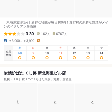
【札幌駅徒歩1分】新鮮な牡蠣が毎日100円！真狩村の新鮮な野菜がメイ
ンのイタリアン居酒屋
3.30
162
6767
人
人
￥3,000～￥3,999
-
土
日
月
火
水
木
金
空席
8
9
10
11
12
13
14
8
/
情報
炭焼炉ばた くし路 新北海道ビル店
札幌（ＪＲ）駅 175m / ろばた焼き、海鮮、居酒屋