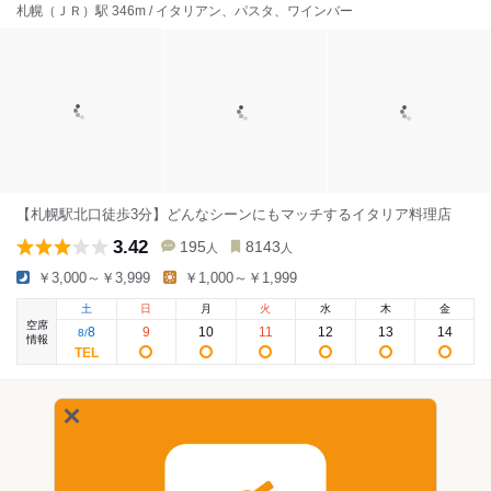
札幌（ＪＲ）駅 346m / イタリアン、パスタ、ワインバー
【札幌駅北口徒歩3分】どんなシーンにもマッチするイタリア料理店
3.42
195
8143
人
人
￥3,000～￥3,999
￥1,000～￥1,999
土
日
月
火
水
木
金
空席
8
9
10
11
12
13
14
8
/
情報