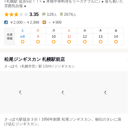
<札幌駅 徒歩5分！！> ● 本格中華料理をリーズナブルに♪ ● 落ち着いた
雰囲気自慢 ●
3.35
128
2676
人
人
￥2,000～￥2,999
～￥999
土
日
月
火
水
木
金
空席
8
9
10
11
12
13
14
8
/
情報
松尾ジンギスカン 札幌駅前店
さっぽろ（札幌市営）駅 132m / ジンギスカン
さっぽろ駅徒歩３分！1956年創業 松尾ジンギスカン。秘伝のタレに漬
け込むジンギスカン。