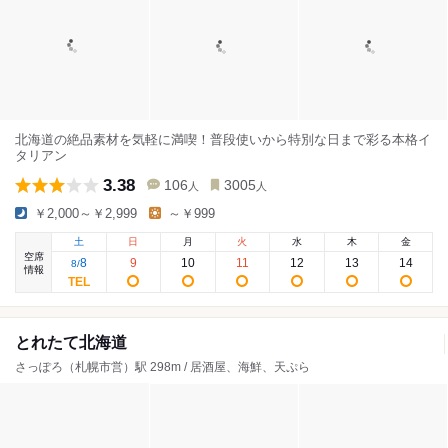
北海道の絶品素材を気軽に満喫！普段使いから特別な日まで彩る本格イ
タリアン
3.38
106
3005
人
人
￥2,000～￥2,999
～￥999
土
日
月
火
水
木
金
空席
8
9
10
11
12
13
14
8
/
情報
とれたて北海道
さっぽろ（札幌市営）駅 298m / 居酒屋、海鮮、天ぷら