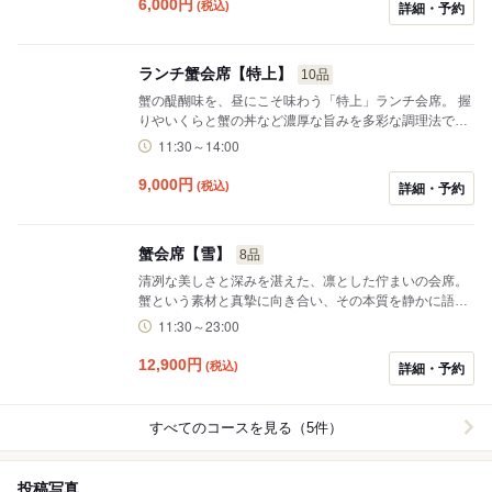
6,000
円
(税込)
詳細・予約
ランチ蟹会席【特上】
10品
蟹の醍醐味を、昼にこそ味わう「特上」ランチ会席。 握
りやいくらと蟹の丼など濃厚な旨みを多彩な調理法でお
楽しみいただけます。 昼のご会食や大切なおもてなしに
11:30～14:00
もふさわしい、風格ある内容です。
9,000
円
(税込)
詳細・予約
蟹会席【雪】
8品
清冽な美しさと深みを湛えた、凛とした佇まいの会席。
蟹という素材と真摯に向き合い、その本質を静かに語る
構成です。 ゆったりと味わうことで、余韻が長く続くよ
11:30～23:00
うな一席をお楽しみください。
12,900
円
(税込)
詳細・予約
すべてのコースを見る（5件）
投稿写真