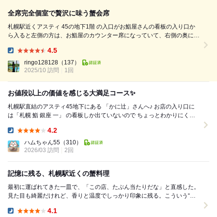
全席完全個室で贅沢に味う蟹会席
札幌駅近くアスティ 45の地下1階 の入口がお鮨屋さんの看板の入り口か
ら入ると左側の方は、お鮨屋のカウンター席になっていて、右側の奥に
「かに辻」さんの個室があります 獲れたての蟹を贅沢に堪能できる 完全
4.5
個室の蟹料理専門店 蟹会席【華】【雪】【月】とありますが 今回は、人
Dinner:
気No....
ringo128128
（137）
2025/10 訪問
1回
お値段以上の価値を感じる大満足コース✨
札幌駅直結のアスティ45地下にある 「かに辻」さんへ♪ お店の入り口に
は「札幌 鮨 銀座 一」 の看板しか出ていないので ちょっとわかりにくい
かも？ 今回は、贅沢...
4.2
Dinner:
ハムちゃん55
（310）
2026/03 訪問
2回
記憶に残る、札幌駅近くの蟹料理
最初に運ばれてきた一皿で、「この店、たぶん当たりだな」と直感した。
見た目も綺麗だけれど、香りと温度でしっかり印象に残る。こういう“ち
ゃんと美味しい店”って意外と少ないと思う。 ...
4.1
Dinner: