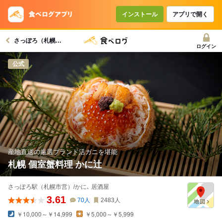
インストール
アプリで開く
さっぽろ（札幌市営）駅グルメへ
ログイン
公式
産地直送の厳選ブランド活ガニを堪能
札幌 個室蟹料理 かに辻
さっぽろ駅（札幌市営）/かに､ 居酒屋
3.61
70
人
2483
人
￥10,000～￥14,999
￥5,000～￥5,999