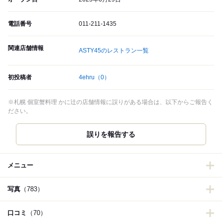
電話番号
011-211-1435
関連店舗情報
ASTY45のレストラン一覧
初投稿者
4ehru
（0）
※札幌 個室蟹料理 かに辻の店舗情報に誤りがある場合は、以下からご報告く
ださい。
誤りを報告する
メニュー
写真
（783）
口コミ
（70）