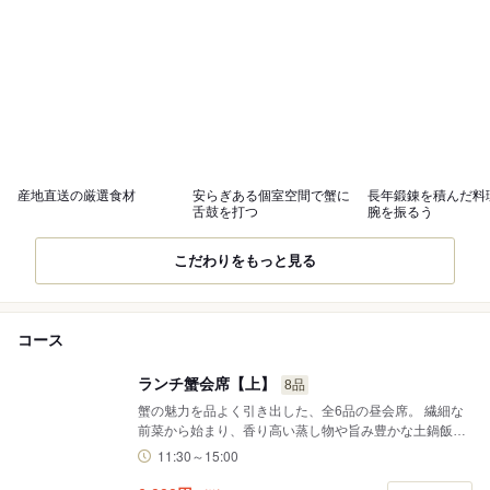
産地直送の厳選食材
安らぎある個室空間で蟹に
長年鍛錬を積んだ料
舌鼓を打つ
腕を振るう
こだわりをもっと見る
コース
ランチ蟹会席【上】
8品
蟹の魅力を品よく引き出した、全6品の昼会席。 繊細な
前菜から始まり、香り高い蒸し物や旨み豊かな土鍋飯ま
で、上質な蟹料理をコンパクトながらも余すことなく構
11:30～15:00
成しております。 お昼のお席に、確かな満足をお届けす
る一席です。