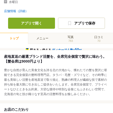
水曜日
店舗情報（詳細）
アプリで開く
アプリで保存
写真
口コミ
トップ
メニュー
783
70
50
貯まる・使える
ディナーで人数×
pt
産地直送の厳選ブランド活蟹を、全席完全個室で贅沢に味わう。
【蟹会席は9000円より】
豊かな自然が育んだ美食文化を誇る北の大地から、獲れたての蟹を贅沢に堪
能できる完全個室の蟹料理専門店。タラバ・毛蟹・ズワイなど、その時季に
最も美味しい活蟹を産地直送で取り揃え、熟練の料理人が繊細な技で素材の
持ち味を最大限に引き出しご提供をいたします。全席完全個室で、プライベ
ートなひとときをお約束。大切な接待や特別な会食にもふさわしい空間で、
北海道の旬と技が織りなす至高の活蟹料理をお愉しみください。
お店のこだわり