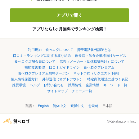
アプリで開く
アプリなら1ヶ月無料でランキング検索！
利用規約
食べログについて
携帯電話番号認証とは
口コミ・ランキングに対する取り組み
飲食店・飲食企業様向けサービス
食べログ店舗会員について
広告（メーカー・団体様等向け）について
機能改善要望
口コミガイドライン
食べログプレミアム
食べログプレミアム無料クーポン
ネット予約（リクエスト予約）
個人情報保護方針
外部送信（オプトアウト）
特定商取引法に基づく表記
推奨環境
ヘルプ・お問い合わせ
採用情報
企業情報
キーワード一覧
サイトマップ
チェーン一覧
言語：
English
简体中文
繁體中文
한국어
日本語
©Kakaku.com, Inc.