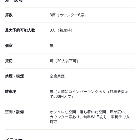
席数
8席（カウンター8席）
最大予約可能人数
8人（着席時）
個室
無
貸切
可（20人以下可）
禁煙・喫煙
全席禁煙
駐車場
無（近隣にコインパーキングあり（駐車券提示
で500円オフ））
空間・設備
オシャレな空間、落ち着いた空間、席が広い、
カウンター席あり、無料Wi-Fiあり、車椅子で入
店可
メニュー