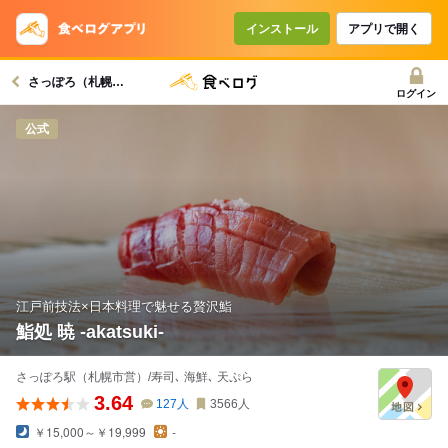
コースで使えるクーポン
戻る
インストール
アプリで開く
さっぽろ（札幌市営）駅グルメへ
クーポンを利用せず予約する
ログイン
公式
江戸前技法×日本料理で魅せる贅沢鮨
鮨処 暁 -akatsuki-
さっぽろ駅（札幌市営）/寿司､ 海鮮､ 天ぷら
3.64
127
人
3566
人
￥15,000～￥19,999
-