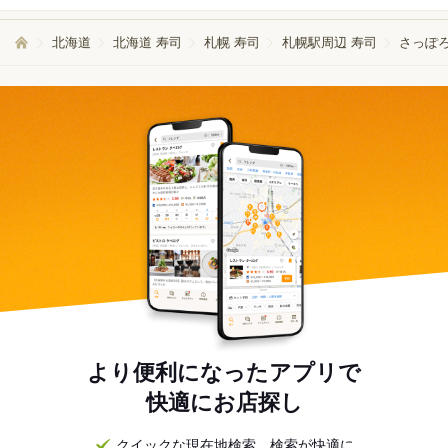
北海道
北海道 寿司
札幌 寿司
札幌駅周辺 寿司
さっぽ
より便利になったアプリで
快適にお店探し
クイックな現在地検索。検索が快適に