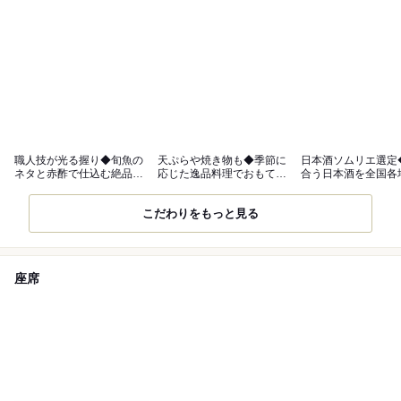
職人技が光る握り◆旬魚の
天ぷらや焼き物も◆季節に
日本酒ソムリエ選定
ネタと赤酢で仕込む絶品シ
応じた逸品料理でおもてな
合う日本酒を全国各
ャリ
し
取り寄せ
こだわりをもっと見る
座席