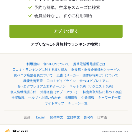
予約も簡単。空席をスムーズに検索
会員登録なし。すぐに利用開始
アプリで開く
アプリなら1ヶ月無料でランキング検索！
利用規約
食べログについて
携帯電話番号認証とは
口コミ・ランキングに対する取り組み
飲食店・飲食企業様向けサービス
食べログ店舗会員について
広告（メーカー・団体様等向け）について
機能改善要望
口コミガイドライン
食べログプレミアム
食べログプレミアム無料クーポン
ネット予約（リクエスト予約）
個人情報保護方針
外部送信（オプトアウト）
特定商取引法に基づく表記
推奨環境
ヘルプ・お問い合わせ
採用情報
企業情報
キーワード一覧
サイトマップ
チェーン一覧
言語：
English
简体中文
繁體中文
한국어
日本語