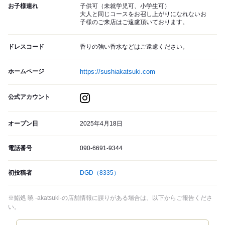
お子様連れ
子供可（未就学児可、小学生可）
大人と同じコースをお召し上がりになれないお
子様のご来店はご遠慮頂いております。
ドレスコード
香りの強い香水などはご遠慮ください。
ホームページ
https://sushiakatsuki.com
公式アカウント
オープン日
2025年4月18日
電話番号
090-6691-9344
初投稿者
DGD
（8335）
※鮨処 暁 -akatsuki-の店舗情報に誤りがある場合は、以下からご報告くださ
い。