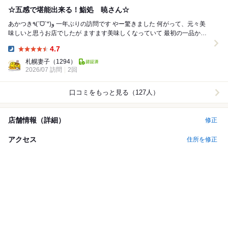
☆五感で堪能出来る！鮨処 暁さん☆
あかつき٩(ˊᗜˋ*)و 一年ぶりの訪問です やー驚きました 何がって、元々美
味しいと思うお店でしたが ますます美味しくなっていて 最初の一品から
すっかり心奪われ...
4.7
Dinner:
札幌妻子
（1294）
2026/07 訪問
2回
口コミをもっと見る（127人）
店舗情報（詳細）
修正
アクセス
住所を修正