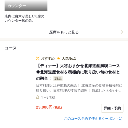
カウンター
店内は白木が美しい8席の
カウンター席のみ。
座席をもっと見る
コース
おすすめ
人気No.1
【ディナー】大将おまかせ北海道産満喫コース
◆北海道産食材を積極的に取り扱い旬の食材と
の融合！
18品
日本料理と江戸前鮨の融合！ 北海道産の食材を積極的に
取り扱い、日本料理の技法で調理！ 熟成したネタや仕込
みに拘ったお鮨をご堪能ください。 逸品料理にも拘って
1～8名様
おり、季節に応じて一番良い物をご用意しております。
一貫一貫、職人が心を込めて握る鮨をご堪能ください。
23,000
円
(税込)
詳細・予約
このコース予約で使えるクーポン（1）