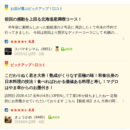
お店が選ぶピックアップ！口コミ
前回の感動を上回る北海道産満喫コース！
半年前に素晴らしかった鮨処凛の２号店に 再訪したくて年末の予約で
行ってきました。 今回は前回より贅沢なディナーコースにして 札幌の友
達と北海道の魅力を堪能しました。 【大将おまかせ北海道産満喫コー
4.8
ス】 （18品：23,000円税込） ◆マフグとカラスミ ◆真鱈の白子 ◆仙鳳
Dinner:
趾 真牡蠣 ◆マツカワカレイ 12日熟成 ◆八角 ◆本マグロ赤身 ◆ヤリイカ
スパマキシマム
（8851）
...
2025/12 訪問
2回
ピックアップ！口コミ
こだわりぬく若き大将！熟成がくりなす至極の味！和食出身の
日本料理の技法！食べればわかる価値ある料理と寿し！マグロ
はやま幸からのお墨付き！
訪問日 2026.4.17 去年の4月にOPENして丁度1年が経ちましたねー 定期
的にお邪魔させていただいております こちら【鮨処 暁】さん 大将の関口
さんは和食出身でお寿司は勿論ですが 提供する料理のこだわりも素晴ら
4.6
しく いつも楽しませてくれて感謝しております この日お願いして...
Dinner:
きょうかめ
（9480）
2026/04 訪問
4回