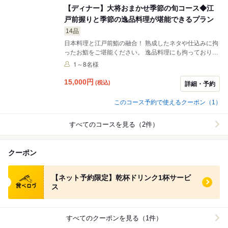
【ディナー】大将おまかせ季節の旬コース◆江
戸前握りと季節の逸品料理が堪能できるプラン
14品
日本料理と江戸前鮨の融合！ 熟成したネタや仕込みに拘
ったお鮨をご堪能ください。 逸品料理にも拘っており、
季節に応じて一番良い物をご用意しております。 一貫一
1～8名様
貫、職人が心を込めて握る鮨をご堪能ください。
15,000
円
(税込)
詳細・予約
このコース予約で使えるクーポン（1）
すべてのコースを見る（2件）
クーポン
食べログ クーポン
【ネット予約限定】乾杯ドリンク1杯サービ
ス
すべてのクーポンを見る（1件）