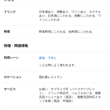
ドリンク
日本酒あり、焼酎あり、ワインあり、カクテル
あり、日本酒にこだわる、焼酎にこだわる、ワ
インにこだわる
料理
野菜料理にこだわる、魚料理にこだわる
特徴・関連情報
利用シーン
家族・子供と
こんな時によく使われます。
ロケーション
隠れ家レストラン
サービス
お祝い・サプライズ可（バースデープレー
ト）、ドリンク持込可、ソムリエがいる、複数
言語メニューあり（英語）、複数言語対応スタ
ッフ在籍（英語、中国語）