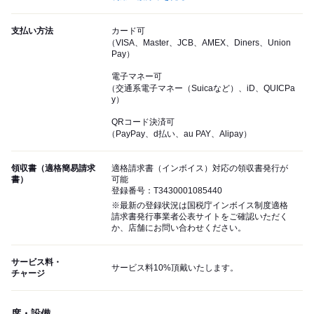
支払い方法
カード可
（VISA、Master、JCB、AMEX、Diners、Union
Pay）
電子マネー可
（交通系電子マネー（Suicaなど）、iD、QUICPa
y）
QRコード決済可
（PayPay、d払い、au PAY、Alipay）
領収書（適格簡易請求
適格請求書（インボイス）対応の領収書発行が
書）
可能
登録番号：T3430001085440
※最新の登録状況は国税庁インボイス制度適格
請求書発行事業者公表サイトをご確認いただく
か、店舗にお問い合わせください。
サービス料・
サービス料10%頂戴いたします。
チャージ
席・設備