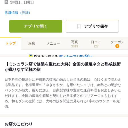
水曜日、日曜日
店舗情報（詳細）
アプリで開く
アプリで保存
写真
口コミ
クーポン
トップ
座席
メニュー
3819
127
1
50
貯まる・使える
ディナーで人数×
pt
【ミシュラン店で修業を重ねた大将】全国の厳選ネタと熟成技術
が織りなす至極の鮨
日本料理の技法と江戸前鮨の技法が融合した当店の鮨は、心ゆくまで味わえ
る逸品です。北海道産の「ゆきさやか」を用いたシャリは、赤酢との絶妙な
バランスが魅力。握りに加え、自家製甘味や豊富な逸品料理もお楽しみいた
だけます。全国の蔵元や酒屋と契約した日本酒とのマリアージュもおすす
め。和モダンの空間には、大将の技を間近に見られるL字のカウンターを完
備。
お店のこだわり