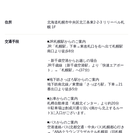
住所
北海道札幌市中央区北三条東2-2-3 リリーベル札
幌 1F
交通手段
■JR札幌駅からのご案内
JR「札幌駅」下車→東改札口を右へ出て札幌駅
南口より徒歩8分
・新千歳空港からお越しの場合
JR千歳線 ［新千歳空港駅」より「快速エアポー
ト」→「札幌駅」へ(37分)
■地下鉄さっぽろ駅からのご案内
地下鉄南北線／東豊線「さっぽろ駅」下車→21
番出口より徒歩5分
■お車からのご案内
札樽自動車道「札幌北インター」より約20分
※駐車場は創成川通り沿い(南から北上するルー
ト)に入口がございます。
■バスからのご案内
空港連絡バス(北都交通・中央バス)札幌都心行き
→『ANAクラウンプラザホテル札幌前（旧札幌