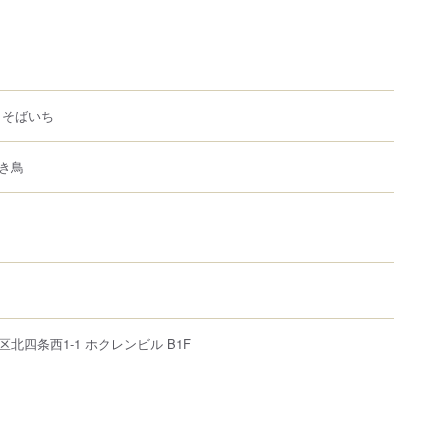
 そばいち
き鳥
区
北四条西
1-1
ホクレンビル B1F