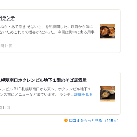
日ランチ
天ぷら・あて巻き そばいち」を初訪問した。以前から気に
ないためこれまで機会がなかった。今回は街中に出る用事
 訪問
1回
札幌駅南口ホクレンビル地下１階のそば居酒屋
レンビル B1F 札幌駅南口から東へ、ホクレンビル地下１
ンス前にメニューなど出ています。 ランチ...
詳細を見る
問
1回
口コミ
をもっと見る （
110
人）