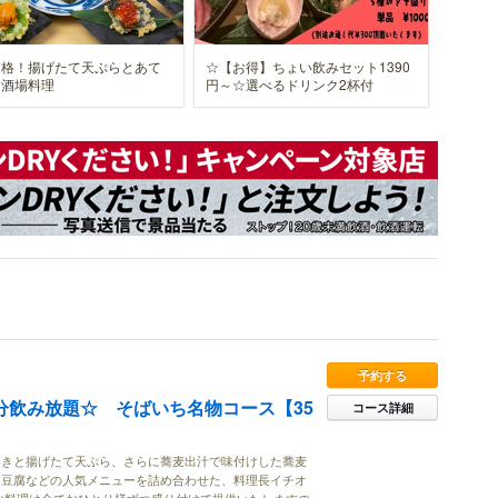
価格！揚げたて天ぷらとあて
☆【お得】ちょい飲みセット1390
・酒場料理
円～☆選べるドリンク2杯付
予約する
0分飲み放題☆ そばいち名物コース【35
コース詳細
巻きと揚げたて天ぷら、さらに蕎麦出汁で味付けした蕎麦
肉豆腐などの人気メニューを詰め合わせた、料理長イチオ