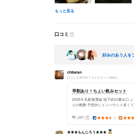
もっと見る
口コミ
？
好みのあう人を
chibatan
口コミ 5,697件
フォロワー 1,589人
早割あり！ちょい飲みセット
2026/5 札駅東豊線 地下鉄23番出
りの晩酌 予想外にインバウンド多くて驚
？
207
★★★もんじろう★★★