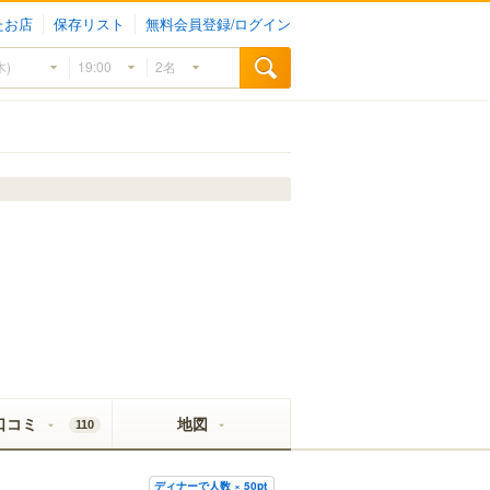
たお店
保存リスト
無料会員登録/ログイン
口コミ
地図
110
ディナーで人数 × 50pt