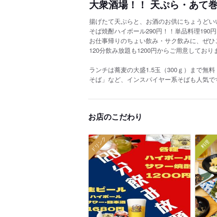
大衆酒場！！ 天ぷら・あて巻
揚げたて天ぷらと、お酒のお供にちょうどい
そば焼酎ハイボール290円！！単品料理190
お仕事帰りのちょい飲み・サク飲みに、ぜひ
120分飲み放題も1200円からご用意しており
ランチは蕎麦の大盛1.5玉（300ｇ）まで
そば」など、インスパイヤー系そばも人気で
お店のこだわり
ドリンク
料理