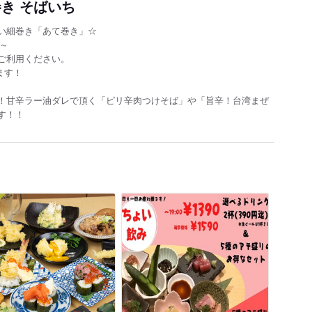
き そばいち
い細巻き「あて巻き」☆
円～
ご利用ください。
ます！
無料！甘辛ラー油ダレで頂く「ピリ辛肉つけそば」や「旨辛！台湾まぜ
す！！