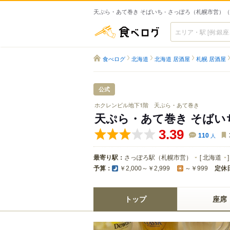
天ぷら・あて巻き そばいち - さっぽろ（札幌市営）
食べログ
食べログ
北海道
北海道 居酒屋
札幌 居酒屋
公式
ホクレンビル地下1階 天ぷら・あて巻き
天ぷら・あて巻き そばい
3.39
110
人
最寄り駅：
さっぽろ駅（札幌市営）
[
北海道
]
予算：
定休
￥2,000～￥2,999
～￥999
トップ
座席