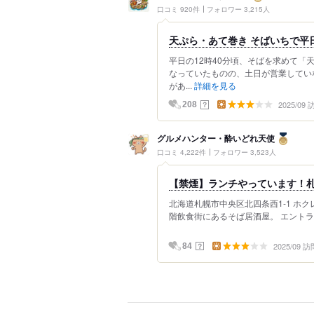
口コミ 920件
フォロワー 3,215人
天ぷら・あて巻き そばいちで平
平日の12時40分頃、そばを求めて「
なっていたものの、土日が営業してい
があ...
詳細を見る
2025/09
？
208
グルメハンター・酔いどれ天使
口コミ 4,222件
フォロワー 3,523人
【禁煙】ランチやっています！
北海道札幌市中央区北四条西1-1 ホク
階飲食街にあるそば居酒屋。 エントラ
2025/09 訪
？
84