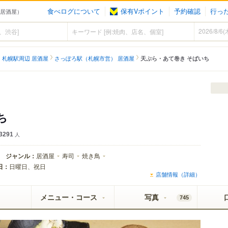
食べログについて
保有Vポイント
予約確認
行っ
（居酒屋）
札幌駅周辺 居酒屋
さっぽろ駅（札幌市営） 居酒屋
天ぷら・あて巻き そばいち
ち
3291
人
ジャンル：
居酒屋
寿司
焼き鳥
日：
日曜日、祝日
店舗情報（詳細）
メニュー・コース
写真
745