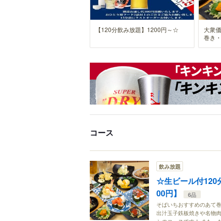
【120分飲み放題】1200円～☆
大衆
巻き
コース
飲み放題
☆生ビール付12
00円】
6品
そばいちおすすめのあて
出汁玉子鉄板焼きや名物