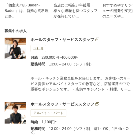
『個室肉バル Baden-
当店には幅広い年齢層・
おすすめやオリジナ
Baden』は、新鮮な肉料理
様々な経歴を持つスタッフ
ューの開発や変更は
と多…
が在籍してい…
のニーズや…
募集中の求人
ホールスタッフ・サービススタッフ
正社員
月給
280,000円~400,000円
勤務時間
13:00～24:00（シフト制）
ホール・キッチン業務全般をお任せします。 お客様へのサー
ビス提供やアルバイトスタッフの教育など、店舗運営の中で
重要なポジションです。 ・店舗マネジメント ・料理、サービ
スの提供 ・テーブルの片付け、清掃 ・お会計 ・開店、閉店準
備 ・仕込み作業 ・原価管理、食材管理 ・発注業務 ・アルバ
ホールスタッフ・サービススタッフ
イトスタッフの教育 など 今までの経験を活かし、新しい提
案や取り組みをしていただける方は大歓迎。また、未経験者
アルバイト・パート
で今からスキルを身につけたい方、やる気さえあれば大丈
時給
1,100円~
夫。 基本からしっかりお教えしますので、まずはできる事か
ら始めていきましょう！
勤務時間
13:00～24:00（シフト制、週1～OK、1日4h～O
K）