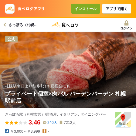
コースで使えるクーポン
戻る
インストール
アプリで開く
さっぽろ（札幌市営）駅グルメへ
クーポンを利用せず予約する
ログイン
公式
札幌駅南口より徒歩1分！夏宴会にも
プライベート個室×肉バル バーデンバーデン 札幌
駅前店
さっぽろ駅（札幌市営）/居酒屋､ イタリアン､ ダイニングバー
3.46
240
人
7212
人
￥3,000～￥3,999
-