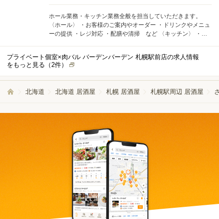
ホール業務・キッチン業務全般を担当していただきます。
〈ホール〉 ・お客様のご案内やオーダー ・ドリンクやメニュ
ーの提供 ・レジ対応 ・配膳や清掃 など 〈キッチン〉 ・食
材の仕入れや仕込み ・調理や盛り付け ・洗い物・後片付け
など まずは片方の業務から少しずつ慣れていきましょう◎ 周
プライベート個室×肉バル バーデンバーデン 札幌駅前店の求人情報
りのスタッフがやさしくサポートしますので、未経験の方で
をもっと見る（
2
件）
もご安心ください。もちろん経験者の方も大歓迎！即戦力と
してご活躍していただける環境です。
北海道
北海道 居酒屋
札幌 居酒屋
札幌駅周辺 居酒屋