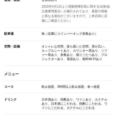
禁煙・喫煙
全席喫煙可
2020年4月1日より受動喫煙対策に関する法律(改
正健康増進法）が施行されており、最新の情報
と異なる場合がございますので、ご来店前に店
舗にご確認ください。
駐車場
無（近隣にコインパーキング多数あり）
空間・設備
オシャレな空間、落ち着いた空間、席が広い、
カップルシートあり、カウンター席あり、ソフ
ァー席あり、座敷あり、掘りごたつあり、プロ
ジェクターあり、電源あり、無料Wi-Fiあり
メニュー
コース
飲み放題、3時間以上飲み放題、食べ放題
ドリンク
日本酒あり、焼酎あり、ワインあり、カクテル
あり、日本酒にこだわる、焼酎にこだわる、ワ
インにこだわる、カクテルにこだわる