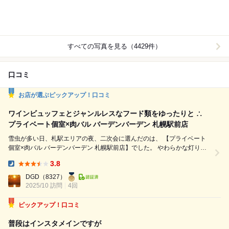
すべての写真を見る（4429件）
口コミ
お店が選ぶピックアップ！口コミ
ワインビュッフェとジャンルレスなフード類をゆったりと ∴
プライベート個室×肉バル バーデンバーデン 札幌駅前店
雪虫が多い日、札駅エリアの夜、二次会に選んだのは、 【プライベート
個室×肉バル バーデンバーデン 札幌駅前店】でした。 やわらかな灯りに
包まれた半個室で、客層も騒ぐ客無く、 時間の流れが少しだけ緩やかに
3.8
感じられる空間でした。 卓上を彩るのは、静かに存在感を放つ小皿た
Dinner:
ち。 独特な歯応えで弾むような食感と酸味の「梅水晶」、 香ばしく炙ら
DGD
（8327）
れて舌の上で脂が浸透するような「さしとろ一巻」...
2025/10 訪問
4回
ピックアップ！口コミ
普段はインスタメインですが