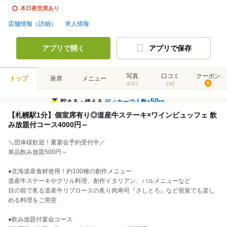
本日夜空席あり
店舗情報（詳細）
求人情報
アプリで開く
アプリで保存
写真
口コミ
クーポン
トップ
座席
メニュー
4067
240
6
50
貯まる・使える
ディナーで人数×
pt
【札幌駅1分】個室席有り◎道産牛ステーキ×ワインビュッフェ 飲
み放題付コース4000円～
＼団体様歓迎！夏宴会予約受付中／
単品飲み放題500円～
●北海道産食材使用！約100種の創作メニュー
道産牛ステーキやグリル料理、創作イタリアン、バルメニューなど
目の前で炙る道産牛リブロースの炙り肉寿司『さしとろ』など視覚でも楽し
める料理をご用意
●飲み放題付宴会コース