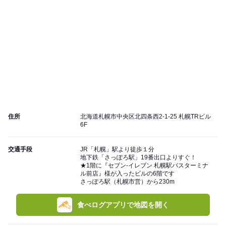
住所
北海道札幌市中央区北四条西2-1-25 札幌TRビル
6F
交通手段
JR「札幌」駅より徒歩１分
地下鉄「さっぽろ駅」19番出口よりすぐ！
★1階に『セブン-イレブン 札幌駅バスターミナ
ル前店』様が入ったビルの6階です
さっぽろ駅（札幌市営）から230m
食べログアプリで地図を開く