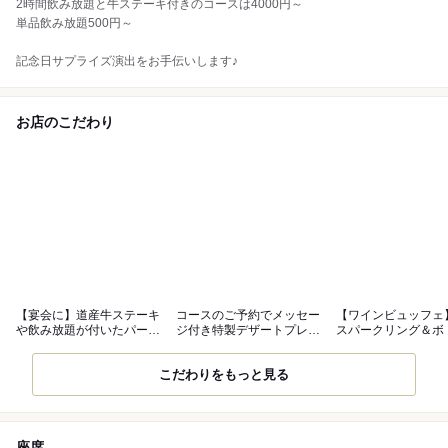
2時間飲み放題と牛ステーキ付きのコースは4000円～
単品飲み放題500円～
記念日サプライズ演出をお手伝いします♪
お店のこだわり
【宴会に】道産牛ステーキ
コースのご予約でメッセー
【ワインビュッフェ
や飲み放題が付いたパーテ
ジ付き特製デザートプレー
スパークリング＆ボ
ィプラン
トプレゼント
イン飲み放題
こだわりをもっと見る
座席