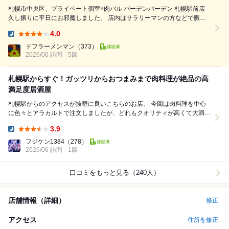
札幌市中央区、プライベート個室×肉バル バーデンバーデン 札幌駅前店
久し振りに平日にお邪魔しました。 店内はサラリーマンの方などで賑わ
ってました。 いつも通り飲み放題で最初はビール。 お通しはナッツでし
4.0
た。 ナポリタン ソーセージ、玉ねぎ、ピーマンが入っていてケチャッ
Dinner:
プ...
ドフラーメンマン
（373）
2026/06 訪問
5回
札幌駅からすぐ！ガッツリからおつまみまで肉料理が絶品の高
満足度居酒屋
札幌駅からのアクセスが抜群に良いこちらのお店。 今回は肉料理を中心
に色々とアラカルトで注文しましたが、どれもクオリティが高くて大満足
でした！ ​特に印象的だったのが、絶妙な...
3.9
Dinner:
フジケン1384
（278）
2026/06 訪問
1回
口コミをもっと見る（240人）
店舗情報（詳細）
修正
アクセス
住所を修正