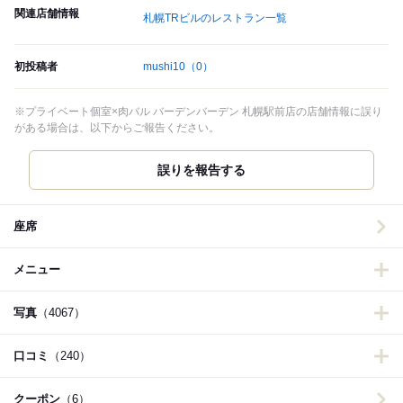
関連店舗情報
札幌TRビルのレストラン一覧
初投稿者
mushi10
（0）
※プライベート個室×肉バル バーデンバーデン 札幌駅前店の店舗情報に誤り
がある場合は、以下からご報告ください。
誤りを報告する
座席
メニュー
写真
（4067）
口コミ
（240）
クーポン
（6）