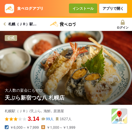
インストール
アプリで開く
札幌（ＪＲ）駅グルメへ
ログイン
公式
大人数の宴会にもぜひ
天ぷら新宿つな八 札幌店
札幌駅（ＪＲ）/天ぷら､ 海鮮､ 居酒屋
3.14
99
人
1627
人
￥6,000～￥7,999
￥1,000～￥1,999