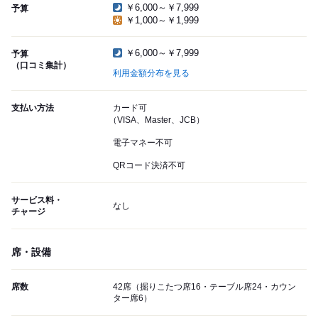
￥6,000～￥7,999
予算
￥1,000～￥1,999
￥6,000～￥7,999
予算
（口コミ集計）
利用金額分布を見る
支払い方法
カード可
（VISA、Master、JCB）
電子マネー不可
QRコード決済不可
サービス料・
なし
チャージ
席・設備
席数
42席（掘りこたつ席16・テーブル席24・カウン
ター席6）