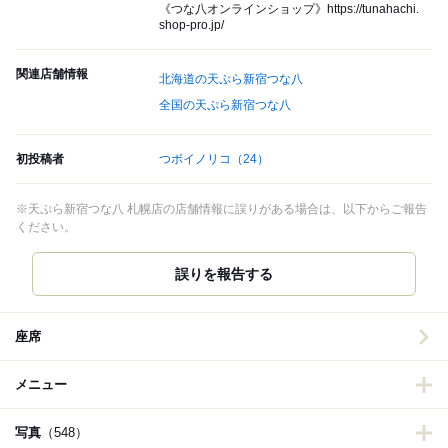
《つな八オンラインショップ》https://tunahachi.
shop-pro.jp/
関連店舗情報
北海道の天ぷら新宿つな八
全国の天ぷら新宿つな八
初投稿者
つボイノリコ
（24）
※天ぷら新宿つな八 札幌店の店舗情報に誤りがある場合は、以下からご報告
ください。
誤りを報告する
座席
メニュー
写真
（548）