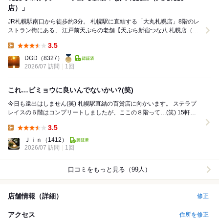
店）」
JR札幌駅南口から徒歩約3分。 札幌駅に直結する「大丸札幌店」8階のレ
ストラン街にある、 江戸前天ぷらの老舗【天ぷら新宿つな八 札幌店（大
丸札幌店）】を訪問しました。 ...
3.5
Lunch:
DGD
（8327）
2026/07 訪問
1回
これ…ビミョウに良いんでないかい?(笑)
今日も遠出はしません(笑) 札幌駅直結の百貨店に向かいます。 ステラプ
レイスの６階はコンプリートしましたが、ここの８階って…(笑) 15軒あ
るけど、うなぎ屋さんと日本料理店は...
3.5
Lunch:
Ｊｉｎ
（1412）
2026/07 訪問
1回
口コミをもっと見る（99人）
店舗情報（詳細）
修正
アクセス
住所を修正