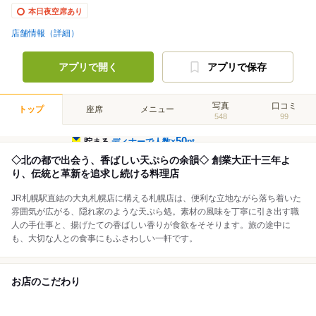
本日夜空席あり
店舗情報（詳細）
アプリで開く
アプリで保存
写真
口コミ
トップ
座席
メニュー
548
99
50
貯まる
ディナーで人数×
pt
◇北の都で出会う、香ばしい天ぷらの余韻◇ 創業大正十三年よ
り、伝統と革新を追求し続ける料理店
JR札幌駅直結の大丸札幌店に構える札幌店は、便利な立地ながら落ち着いた
雰囲気が広がる、隠れ家のような天ぷら処。素材の風味を丁寧に引き出す職
人の手仕事と、揚げたての香ばしい香りが食欲をそそります。旅の途中に
も、大切な人との食事にもふさわしい一軒です。
お店のこだわり