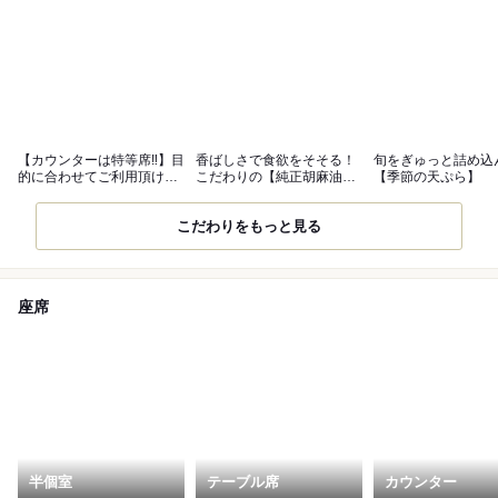
【カウンターは特等席‼】目
香ばしさで食欲をそそる！
旬をぎゅっと詰め込
的に合わせてご利用頂ける
こだわりの【純正胡麻油
【季節の天ぷら】
大人の空間
100％】
こだわりをもっと見る
座席
半個室
テーブル席
カウンター