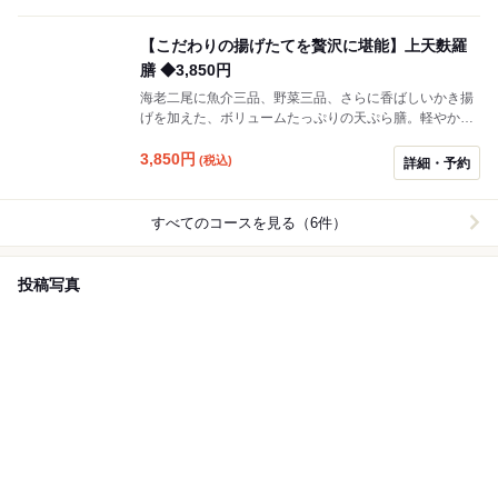
瑞々しさ、海の幸の濃厚な味わい、それぞれが引き立て
合う構成です。締めはお揃い・天茶漬け・小天丼から選
【こだわりの揚げたてを贅沢に堪能】上天麩羅
べ、最後まで満たされる特別な一膳です。
膳 ◆3,850円
海老二尾に魚介三品、野菜三品、さらに香ばしいかき揚
げを加えた、ボリュームたっぷりの天ぷら膳。軽やかに
揚げられた衣が素材の味を引き立て、海の幸と山の恵み
を存分に楽しめます。食べ応えがありながらも上品な、
3,850
円
(税込)
詳細・予約
満足度の高い構成です。
すべてのコースを見る（6件）
投稿写真