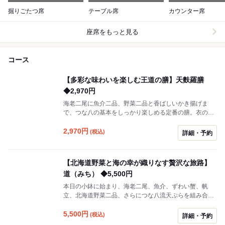
掘りごたつ席
テーブル席
カウンター席
座席をもっと見る
コース
【多彩な味わいを楽しむ王道の膳】天麩羅膳
◆2,970円
海老二尾に魚介二品、野菜二品と香ばしいかき揚げま
で、つな八の基本をしっかり楽しめる定番の膳。衣の軽
さと油の香ばしさが際立ち、素材の持ち味を存分に引き
出します。ランチはもちろん、ディナーにも対応できる
2,970
円
(税込)
詳細・予約
構成で、どなたにもおすすめできる一膳です。
【北海道野菜と海の幸が織りなす贅沢な旅路】
道（みち） ◆5,500円
本日の小鉢に始まり、海老二尾、魚介、ずわい蟹、帆
立、北海道野菜二品、さらにつな八流天ぷらを組み合わ
せた、四季を巡るような豊かなコース。香ばしく揚がっ
た天ぷらは、外はサクッと軽やか、中は素材の旨みと甘
5,500
円
(税込)
詳細・予約
みがふわりと広がります。北海道の大地が育む野菜の