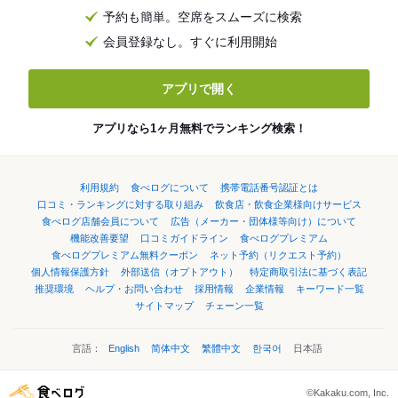
予約も簡単。空席をスムーズに検索
会員登録なし。すぐに利用開始
アプリで開く
アプリなら1ヶ月無料でランキング検索！
利用規約
食べログについて
携帯電話番号認証とは
口コミ・ランキングに対する取り組み
飲食店・飲食企業様向けサービス
食べログ店舗会員について
広告（メーカー・団体様等向け）について
機能改善要望
口コミガイドライン
食べログプレミアム
食べログプレミアム無料クーポン
ネット予約（リクエスト予約）
個人情報保護方針
外部送信（オプトアウト）
特定商取引法に基づく表記
推奨環境
ヘルプ・お問い合わせ
採用情報
企業情報
キーワード一覧
サイトマップ
チェーン一覧
言語：
English
简体中文
繁體中文
한국어
日本語
©Kakaku.com, Inc.