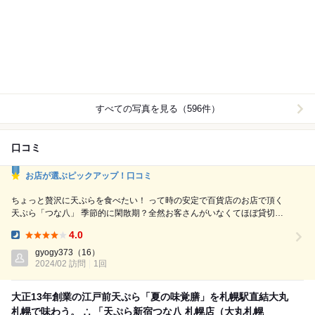
すべての写真を見る（596件）
口コミ
お店が選ぶピックアップ！口コミ
ちょっと贅沢に天ぷらを食べたい！ って時の安定で百貨店のお店で頂く
天ぷら「つな八」 季節的に閑散期？全然お客さんがいなくてほぼ貸切〜
笑 5000円のコースを食べてきました。 サクサクの衣に絶妙な揚げ具合い
4.0
に感動します♫ また 食べにきますとも(*^^*)
Dinner:
gyogy373
（16）
2024/02 訪問
1回
大正13年創業の江戸前天ぷら「夏の味覚膳」を札幌駅直結大丸
札幌で味わう。 ∴ 「天ぷら新宿つな八 札幌店（大丸札幌