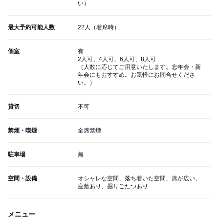
い）
最大予約可能人数
22人（着席時）
個室
有
2人可、4人可、6人可、8人可
（人数に応じてご用意いたします。忘年会・新
年会にもおすすめ。お気軽にお問合せくださ
い。）
貸切
不可
禁煙・喫煙
全席禁煙
駐車場
無
空間・設備
オシャレな空間、落ち着いた空間、席が広い、
座敷あり、掘りごたつあり
メニュー