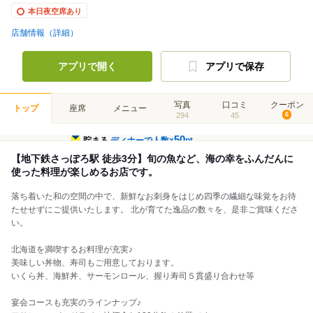
本日夜空席あり
店舗情報（詳細）
アプリで開く
アプリで保存
写真
口コミ
クーポン
トップ
座席
メニュー
294
45
6
50
貯まる
ディナーで人数×
pt
【地下鉄さっぽろ駅 徒歩3分】旬の魚など、海の幸をふんだんに
使った料理が楽しめるお店です。
落ち着いた和の空間の中で、新鮮なお刺身をはじめ四季の繊細な味覚をお待
たせせずにご提供いたします。 北が育てた逸品の数々を、是非ご賞味くださ
い。
北海道を満喫するお料理が充実♪
美味しい丼物、寿司もご用意しております。
いくら丼、海鮮丼、サーモンロール、握り寿司５貫盛り合わせ等
宴会コースも充実のラインナップ♪