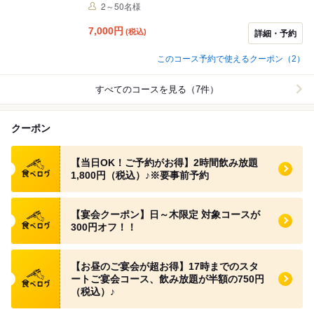
全9品♪各種ご宴会は「海へ」で★ メイン料理は「さくら
2～50名様
ビーフのセイロ蒸し」に変更可。変更の場合はご予約時
備考欄に記載いただくか、店舗へ直接ご連絡ください。
7,000
円
(税込)
詳細・予約
ご希望のない場合はしゃぶしゃぶでのご提供となりま
す。
このコース予約で使えるクーポン（2）
すべてのコースを見る（7件）
クーポン
食べログ クーポン
【当日OK！ご予約がお得】2時間飲み放題
1,800円（税込）♪※要事前予約
食べログ クーポン
【宴会クーポン】日～木限定 対象コースが
300円オフ！！
食べログ クーポン
【お昼のご宴会が超お得】17時までのスタ
ートご宴会コース、飲み放題が半額の750円
（税込）♪