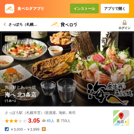
コースで使えるクーポン
戻る
インストール
アプリで開く
さっぽろ（札幌市営）駅グルメへ
クーポンを利用せず予約する
ログイン
公式
魚活鮮とあぶり焼
海へ 北3条店
(うみへ)
さっぽろ駅（札幌市営）/居酒屋､ 海鮮､ 寿司
3.05
45
人
759
人
￥3,000～￥3,999
-