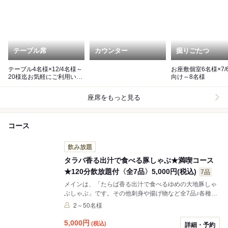
テーブル席
カウンター
掘りごたつ
テーブル4名様×12/4名様～
お座敷個室6名様×7/
20様迄お気軽にご利用いた
向け～8名様
だけます。
座席をもっと見る
コース
飲み放題
タラバ香る出汁で食べる豚しゃぶ★満喫コース
★120分飲放題付〈全7品〉5,000円(税込)
7品
メインは、「たらば香る出汁で食べるゆめの大地豚しゃ
ぶしゃぶ」です。その他刺身や揚げ物など全7品♪各種ご
宴会は「海へ」で★ メイン料理は「ゆめの大地豚のセイ
2～50名様
ロ蒸し」に変更可。変更の場合はご予約時備考欄に記載
いただくか、店舗へ直接ご連絡ください。ご希望のない
5,000
円
(税込)
詳細・予約