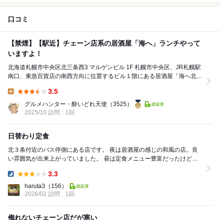
口コミ
【禁煙】【駅近】チェーン店系の居酒屋「海へ」ランチやって
いますよ！
北海道札幌市中央区北三条西3 マルゲンビル 1F 札幌市中央区、JR札幌駅
南口、東急百貨店の南西方向に位置するビル１階にある居酒屋「海へ北3
条店」 「海へ」 海鮮系の料理...
3.5
Lunch:
グルメハンター・酔いどれ天使
（3525）
2025/10 訪問
1回
日替わり定食
北３条付近のバス停側にある店です。 夜は居酒屋の感じの和風の店。良
い雰囲気が出来上がっていました。 昼は定食メニュー豊富だったけど、
日替わりのしらす丼にしました。 豆腐と漬物...
3.3
Dinner:
haruta3
（156）
2026/02 訪問
1回
侮れないチェーン店だが寒い