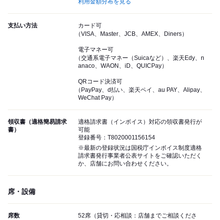
利用金額分布を見る
支払い方法
カード可
（VISA、Master、JCB、AMEX、Diners）
電子マネー可
（交通系電子マネー（Suicaなど）、楽天Edy、n
anaco、WAON、iD、QUICPay）
QRコード決済可
（PayPay、d払い、楽天ペイ、au PAY、Alipay、
WeChat Pay）
領収書（適格簡易請求
適格請求書（インボイス）対応の領収書発行が
書）
可能
登録番号：T8020001156154
※最新の登録状況は国税庁インボイス制度適格
請求書発行事業者公表サイトをご確認いただく
か、店舗にお問い合わせください。
席・設備
席数
52席（貸切・応相談：店舗までご相談くださ