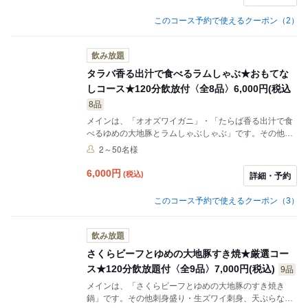
場合はしゃぶしゃぶでのご提供となります。
このコース予約で使えるクーポン（2）
飲み放題
タラバ香る出汁で食べるラムしゃぶ★おもてな
しコース★120分飲放付〈全8品〉6,000円(税込
8品
メインは、「オオズワイガニ」・「たらば香る出汁で食
べるゆめの大地豚とラムしゃぶしゃぶ」です。その他刺
身や揚げ物など全8品♪ 各種ご宴会は「海へ」で★「ゆめ
2～50名様
の大地豚とラムしゃぶしゃぶ」は「ゆめの大地豚のセイ
ロ蒸し」に変更可。変更の場合はご予約時備考欄に記載
6,000
円
(税込)
詳細・予約
いただくか、店舗へ直接ご連絡ください。ご希望のない
場合はしゃぶしゃぶでのご提供となります。
このコース予約で使えるクーポン（3）
飲み放題
さくらビーフとゆめの大地豚すき焼★厳選コー
ス★120分飲放題付〈全9品〉7,000円(税込)
9品
メインは、「さくらビーフとゆめの大地豚のすき焼き
鍋」です。その他刺身盛り・生ズワイ刺身、天ぷらなど