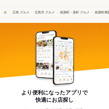
広島 グルメ
広島市 グルメ
紙屋町・基町 グルメ
紙屋町東
より便利になったアプリで
快適にお店探し