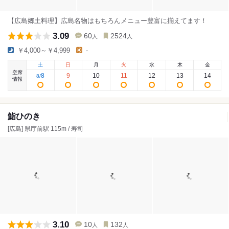
【広島郷土料理】広島名物はもちろんメニュー豊富に揃えてます！
3.09
60
2524
人
人
￥4,000～￥4,999
-
土
日
月
火
水
木
金
空席
8
9
10
11
12
13
14
8
/
情報
鮨ひのき
[広島] 県庁前駅 115m / 寿司
3.10
10
132
人
人