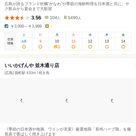
広島が誇るブランド牡蠣“かなわ”や季節の海鮮料理を日本酒と共に。サ
ク飲みから宴会まで大歓迎
3.56
104
5490
人
人
￥3,000～￥3,999
-
土
日
月
火
水
木
金
空席
8
9
10
11
12
13
14
8
/
情報
1
残
いいかげんや 並木通り店
[広島] 袋町駅 433m / 焼き鳥
《季節の日本酒や地酒、ワインが充実》厳選地鶏「長州ハーブ鶏」を備
長炭で香ばしく焼き上げます