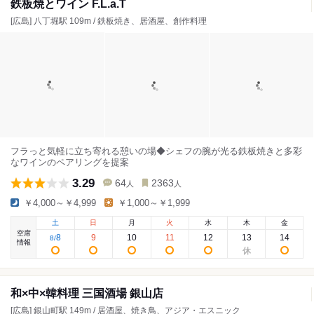
鉄板焼とワイン F.L.a.T
[広島] 八丁堀駅 109m / 鉄板焼き、居酒屋、創作料理
フラっと気軽に立ち寄れる憩いの場◆シェフの腕が光る鉄板焼きと多彩
なワインのペアリングを提案
3.29
64
2363
人
人
￥4,000～￥4,999
￥1,000～￥1,999
土
日
月
火
水
木
金
空席
8
9
10
11
12
13
14
8
/
情報
和×中×韓料理 三国酒場 銀山店
[広島] 銀山町駅 149m / 居酒屋、焼き鳥、アジア・エスニック