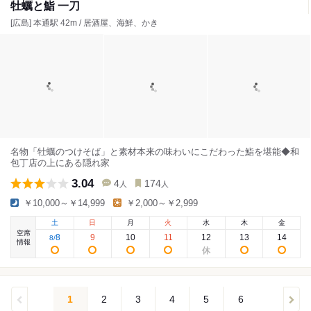
牡蠣と鮨 一刀
[広島] 本通駅 42m / 居酒屋、海鮮、かき
名物「牡蠣のつけそば」と素材本来の味わいにこだわった鮨を堪能◆和
包丁店の上にある隠れ家
3.04
4
174
人
人
￥10,000～￥14,999
￥2,000～￥2,999
土
日
月
火
水
木
金
空席
8
9
10
11
12
13
14
8
/
情報
1
2
3
4
5
6