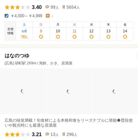
3.40
99
5654
人
人
￥4,000～￥4,999
-
土
日
月
火
水
木
金
空席
8
9
10
11
12
13
14
8
/
情報
はなのつゆ
[広島] 胡町駅 269m / 海鮮、かき、居酒屋
広島の味覚満載！旬食材による本格和食をリーズナブルに堪能◆普段使
いや観光時にも最適な居酒屋
3.21
13
296
人
人