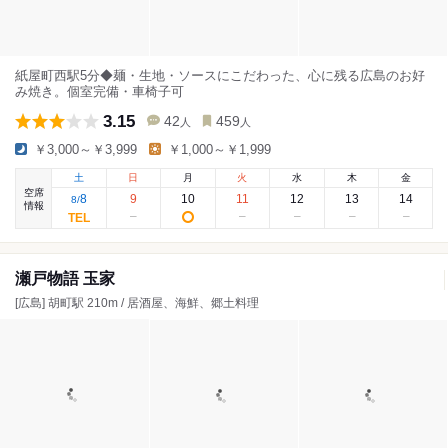
紙屋町西駅5分◆麺・生地・ソースにこだわった、心に残る広島のお好
み焼き。個室完備・車椅子可
3.15
42
459
人
人
￥3,000～￥3,999
￥1,000～￥1,999
土
日
月
火
水
木
金
空席
8
9
10
11
12
13
14
8
/
情報
瀬戸物語 玉家
[広島] 胡町駅 210m / 居酒屋、海鮮、郷土料理