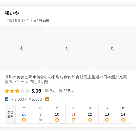
和いや
[広島] 胡町駅 456m / 居酒屋
流川の美食空間◆旬食材の多彩な創作和食◎店主厳選の日本酒が充実！
幅広いシーンで利用可能
3.06
6
225
人
人
￥5,000～￥5,999
-
土
日
月
火
水
木
金
空席
8
9
10
11
12
13
14
8
/
情報