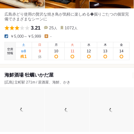
広島赤どり使用の贅沢な焼き鳥が気軽に楽しめる◆掘りごたつの個室完
備でさまざまなシーンに
3.21
25
1072
人
人
￥5,000～￥5,999
-
土
日
月
火
水
木
金
空席
8
9
10
11
12
13
14
8
/
情報
1
残
海鮮酒場 牡蠣いかだ屋
[広島] 立町駅 271m / 居酒屋、海鮮、かき