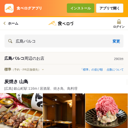
インストール
アプリで開く
ホーム
ログイン
変更
広島パルコ
広島パルコ
周辺の
お店
2903
件
標準
（予約・PR店舗優先）
「標準」の並び順
点数について
炭焼き 山鳥
[広島] 銀山町駅 116m / 居酒屋、焼き鳥、鳥料理