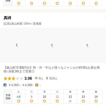
情報
真碕
[広島] 銀山町駅 195m / 居酒屋
【銀山町市電駅5分】和・洋・中など様々なジャンルの料理&お酒を満
喫♪深夜3時まで営業◎
3.06
9
324
人
人
￥4,000～￥4,999
-
土
日
月
火
水
木
金
空席
8
9
10
11
12
13
14
8
/
情報