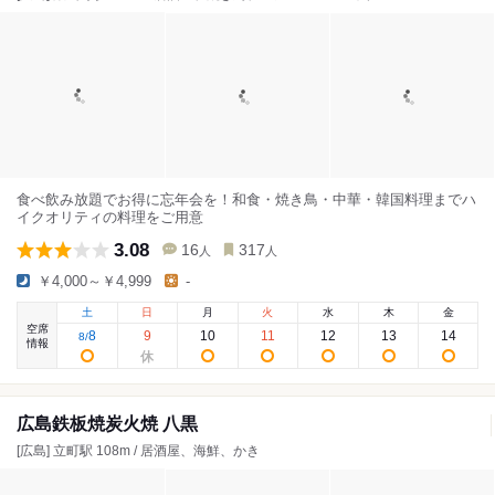
食べ飲み放題でお得に忘年会を！和食・焼き鳥・中華・韓国料理までハ
イクオリティの料理をご用意
3.08
16
317
人
人
￥4,000～￥4,999
-
土
日
月
火
水
木
金
空席
8
9
10
11
12
13
14
8
/
情報
広島鉄板焼炭火焼 八黒
[広島] 立町駅 108m / 居酒屋、海鮮、かき