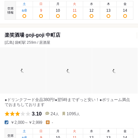
土
日
月
火
水
木
金
空席
8
9
10
11
12
13
14
8
/
情報
楽笑酒場 goji-goji 中町店
[広島] 袋町駅 259m / 居酒屋
●ドリンクフード全品380円!●翌5時までずっと安い！●ボリューム満点
でおまちしております
3.10
24
1095
人
人
￥2,000～￥2,999
-
土
日
月
火
水
木
金
空席
8
9
10
11
12
13
14
8
/