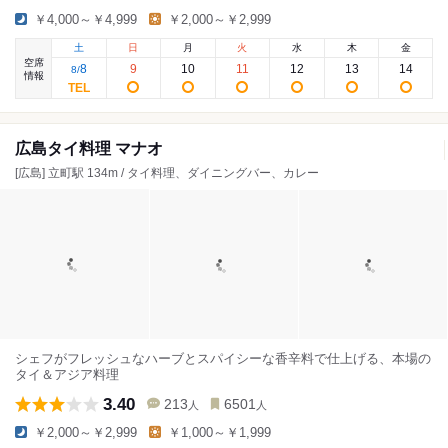
￥4,000～￥4,999
￥2,000～￥2,999
土
日
月
火
水
木
金
空席
8
9
10
11
12
13
14
8
/
情報
広島タイ料理 マナオ
[広島] 立町駅 134m / タイ料理、ダイニングバー、カレー
シェフがフレッシュなハーブとスパイシーな香辛料で仕上げる、本場の
タイ＆アジア料理
3.40
213
6501
人
人
￥2,000～￥2,999
￥1,000～￥1,999