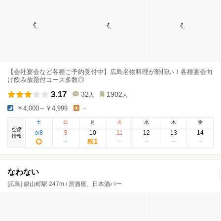
【会社宴会など各種ご予約受付中】広島名物料理が勢揃い！各種宴会向
け飲み放題付コース多数◎
3.17
32
1902
人
人
￥4,000～￥4,999
-
土
日
月
火
水
木
金
空席
8
9
10
11
12
13
14
8
/
情報
1
残
なわない
[広島] 銀山町駅 247m / 居酒屋、日本酒バー