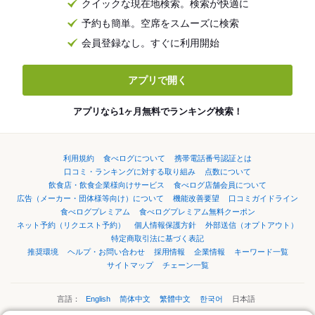
クイックな現在地検索。検索が快適に
予約も簡単。空席をスムーズに検索
会員登録なし。すぐに利用開始
アプリで開く
アプリなら1ヶ月無料でランキング検索！
利用規約
食べログについて
携帯電話番号認証とは
口コミ・ランキングに対する取り組み
点数について
飲食店・飲食企業様向けサービス
食べログ店舗会員について
広告（メーカー・団体様等向け）について
機能改善要望
口コミガイドライン
食べログプレミアム
食べログプレミアム無料クーポン
ネット予約（リクエスト予約）
個人情報保護方針
外部送信（オプトアウト）
特定商取引法に基づく表記
推奨環境
ヘルプ・お問い合わせ
採用情報
企業情報
キーワード一覧
サイトマップ
チェーン一覧
言語：
English
简体中文
繁體中文
한국어
日本語