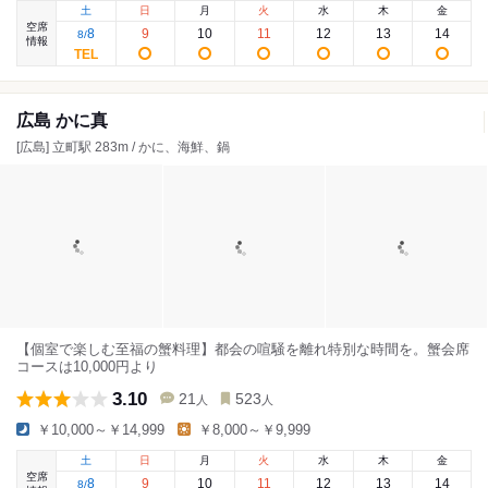
土
日
月
火
水
木
金
空席
8
9
10
11
12
13
14
8
/
情報
広島 かに真
[広島] 立町駅 283m / かに、海鮮、鍋
【個室で楽しむ至福の蟹料理】都会の喧騒を離れ特別な時間を。蟹会席
コースは10,000円より
3.10
21
523
人
人
￥10,000～￥14,999
￥8,000～￥9,999
土
日
月
火
水
木
金
空席
8
9
10
11
12
13
14
8
/