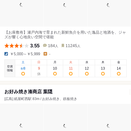
【お座敷有】瀬戸内海で育まれた新鮮魚介を用いた逸品と地酒を、ジャ
ズが響く心地良い空間で堪能
3.55
184
11245
人
人
￥5,000～￥5,999
-
土
日
月
火
水
木
金
空席
8
9
10
11
12
13
14
8
/
情報
お好み焼き湊商店 葉隠
[広島] 紙屋町西駅 83m / お好み焼き、鉄板焼き