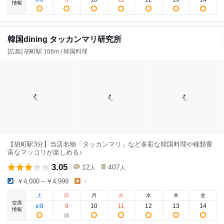
情報
韓国dining タッカンマリ研究所
[広島] 胡町駅 106m / 韓国料理
【胡町駅3分】当店名物「タッカンマリ」など多彩な韓国料理や種類豊
富なマッコリが楽しめる♪
3.05
12
407
人
人
￥4,000～￥4,999
-
土
日
月
火
水
木
金
空席
8
9
10
11
12
13
14
8
/
情報