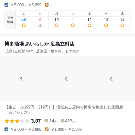
￥5,000～￥5,999
-
土
日
月
火
水
木
金
空席
8
9
10
11
12
13
14
8
/
情報
博多酒場 あいらしか 広島立町店
[広島] 立町駅 94m / 居酒屋、焼き鳥、もつ焼き
【生ビール199円（219円）】活気ある店内で博多名物楽しむ居酒屋
「あいらしか」
3.07
14
423
人
人
￥2,000～￥2,999
￥1,000～￥1,999