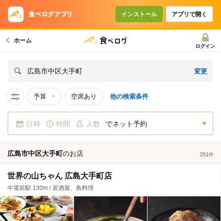
インストール
アプリで開く
ホーム
ログイン
変更
広島市中区大手町
予算
空席あり
他の検索条件
日時
時間
人数
でネット予約
広島市中区大手町
の
お店
251
件
世界の山ちゃん 広島大手町店
中電前駅 130m / 居酒屋、鳥料理