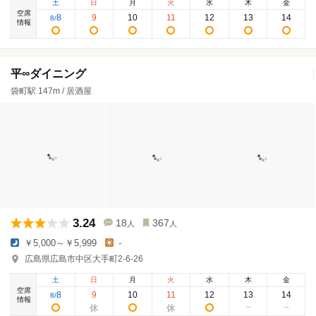
土
日
月
火
水
木
金
空席
8
9
10
11
12
13
14
8
/
情報
平∞ダイニング
袋町駅 147m / 居酒屋
3.24
18
367
人
人
￥5,000～￥5,999
-
広島県広島市中区大手町2-6-26
土
日
月
火
水
木
金
空席
8
9
10
11
12
13
14
8
/
情報