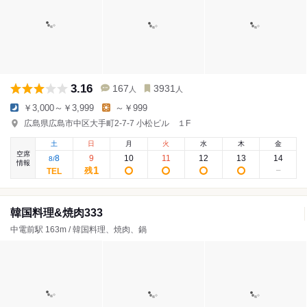
3.16
167
3931
人
人
￥3,000～￥3,999
～￥999
広島県広島市中区大手町2-7-7 小松ビル １F
土
日
月
火
水
木
金
空席
8
9
10
11
12
13
14
8
/
情報
1
残
韓国料理&焼肉333
中電前駅 163m / 韓国料理、焼肉、鍋