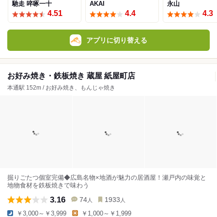
馳走 啐啄一十
AKAI
永山
4.51
4.4
4.3
アプリに切り替える
お好み焼き・鉄板焼き 蔵屋 紙屋町店
本通駅 152m / お好み焼き、もんじゃ焼き
掘りごたつ個室完備◆広島名物×地酒が魅力の居酒屋！瀬戸内の味覚と
地物食材を鉄板焼きで味わう
3.16
74
1933
人
人
￥3,000～￥3,999
￥1,000～￥1,999