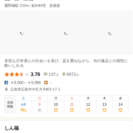
鷹野橋駅 233m / 創作料理、居酒屋
多彩な日本酒との出会いを喜び、盃を重ねながら、旬の逸品との相性に
酔いしれる
3.76
137
6872
人
人
￥8,000～￥9,999
-
広島県広島市中区大手町5-17-1
土
日
月
火
水
木
金
空席
8
9
10
11
12
13
14
8
/
情報
しん福