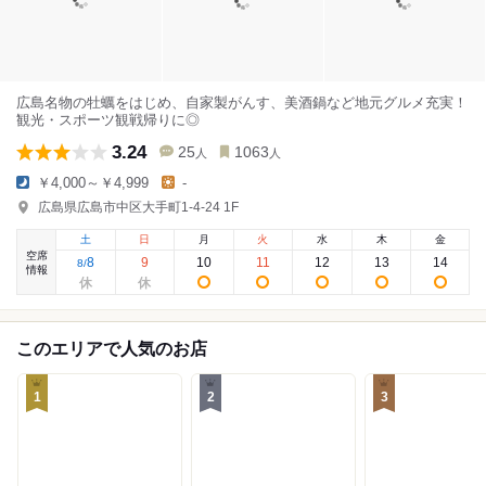
広島名物の牡蠣をはじめ、自家製がんす、美酒鍋など地元グルメ充実！
観光・スポーツ観戦帰りに◎
3.24
25
1063
人
人
￥4,000～￥4,999
-
広島県広島市中区大手町1-4-24 1F
土
日
月
火
水
木
金
空席
8
9
10
11
12
13
14
8
/
情報
このエリアで人気のお店
1
2
3