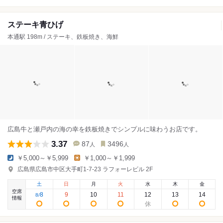
ステーキ青ひげ
本通駅 198m / ステーキ、鉄板焼き、海鮮
広島牛と瀬戸内の海の幸を鉄板焼きでシンプルに味わうお店です。
3.37
87
3496
人
人
￥5,000～￥5,999
￥1,000～￥1,999
広島県広島市中区大手町1-7-23 ラフォーレビル 2F
土
日
月
火
水
木
金
空席
8
9
10
11
12
13
14
8
/
情報