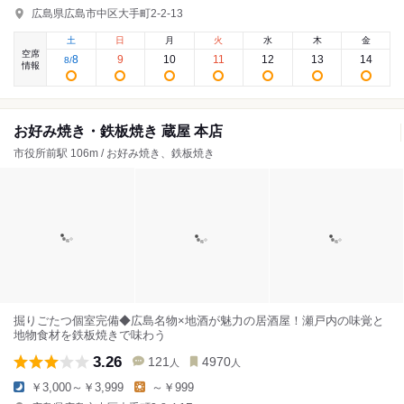
広島県広島市中区大手町2-2-13
土
日
月
火
水
木
金
空席
8
9
10
11
12
13
14
8
/
情報
お好み焼き・鉄板焼き 蔵屋 本店
市役所前駅 106m / お好み焼き、鉄板焼き
掘りごたつ個室完備◆広島名物×地酒が魅力の居酒屋！瀬戸内の味覚と
地物食材を鉄板焼きで味わう
3.26
121
4970
人
人
￥3,000～￥3,999
～￥999