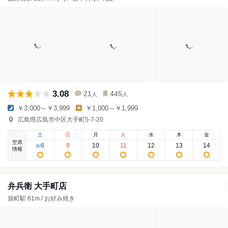
3.08
21
445
人
人
￥3,000～￥3,999
￥1,000～￥1,999
広島県広島市中区大手町5-7-20
土
日
月
火
水
木
金
空席
8
9
10
11
12
13
14
8
/
情報
弁兵衛 大手町店
袋町駅 61m / お好み焼き