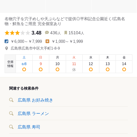
名物穴子を穴子めしや天ぷらなどで提供◎平和記念公園近く/広島名
物・鮮魚をご用意 完全個室あり
3.48
436
15104
人
人
￥6,000～￥7,999
￥1,000～￥1,999
広島県広島市中区大手町1-8-9
土
日
月
火
水
木
金
空席
8
9
10
11
12
13
14
8
/
情報
関連する検索条件
広島県 お好み焼き
広島県 ラーメン
広島県 寿司