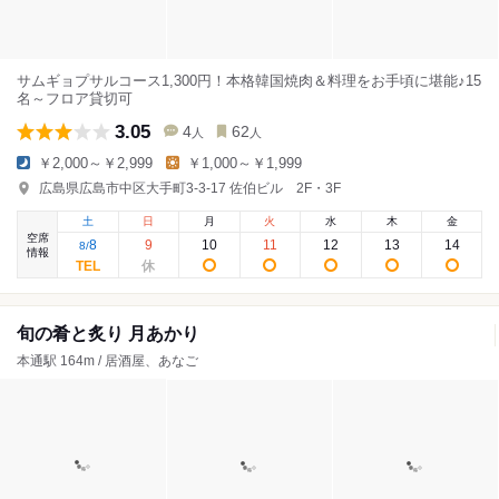
サムギョプサルコース1,300円！本格韓国焼肉＆料理をお手頃に堪能♪15
名～フロア貸切可
3.05
4
62
人
人
￥2,000～￥2,999
￥1,000～￥1,999
広島県広島市中区大手町3-3-17 佐伯ビル 2F・3F
土
日
月
火
水
木
金
空席
8
9
10
11
12
13
14
8
/
情報
旬の肴と炙り 月あかり
本通駅 164m / 居酒屋、あなご