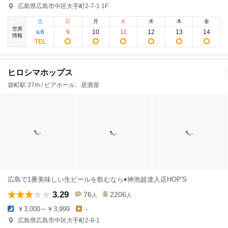
広島県広島市中区大手町2-7-1 1F
土
日
月
火
水
木
金
空席
8
9
10
11
12
13
14
8
/
情報
ヒロシマホップス
袋町駅 37m / ビアホール、居酒屋
広島で1番美味しい生ビールを飲むなら♦神泡超達人店HOP'S
3.29
76
2206
人
人
￥3,000～￥3,999
-
広島県広島市中区大手町2-8-1