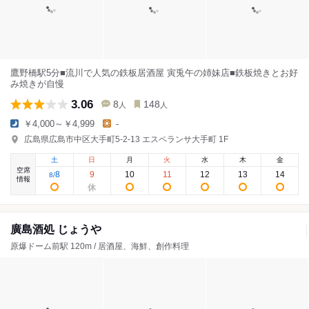
鷹野橋駅5分■流川で人気の鉄板居酒屋 寅兎午の姉妹店■鉄板焼きとお好
み焼きが自慢
3.06
8
148
人
人
￥4,000～￥4,999
-
広島県広島市中区大手町5-2-13 エスペランサ大手町 1F
土
日
月
火
水
木
金
空席
8
9
10
11
12
13
14
8
/
情報
廣島酒処 じょうや
原爆ドーム前駅 120m / 居酒屋、海鮮、創作料理