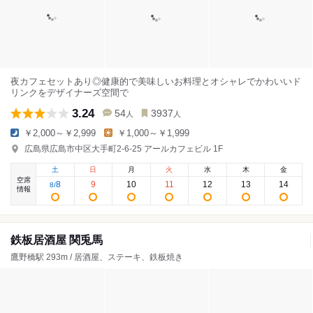
夜カフェセットあり◎健康的で美味しいお料理とオシャレでかわいいド
リンクをデザイナーズ空間で
3.24
54
3937
人
人
￥2,000～￥2,999
￥1,000～￥1,999
広島県広島市中区大手町2-6-25 アールカフェビル 1F
土
日
月
火
水
木
金
空席
8
9
10
11
12
13
14
8
/
情報
鉄板居酒屋 関兎馬
鷹野橋駅 293m / 居酒屋、ステーキ、鉄板焼き