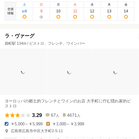
土
日
月
火
水
木
金
空席
8
9
10
11
12
13
14
8
/
情報
ラ・ヴァーグ
袋町駅 134m / ビストロ、フレンチ、ワインバー
ヨーロッパの郷土的フレンチとワインのお店 大手町に佇む隠れ家的ビ
ストロ
3.29
67
4671
人
人
￥5,000～￥5,999
￥3,000～￥3,999
広島県広島市中区大手町2-5-11