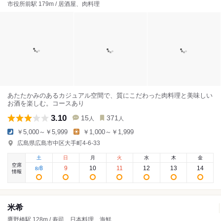
市役所前駅 179m / 居酒屋、肉料理
あたたかみのあるカジュアル空間で、質にこだわった肉料理と美味しい
お酒を楽しむ。コースあり
3.10
15
371
人
人
￥5,000～￥5,999
￥1,000～￥1,999
広島県広島市中区大手町4-6-33
土
日
月
火
水
木
金
空席
8
9
10
11
12
13
14
8
/
情報
米希
鷹野橋駅 128m / 寿司、日本料理、海鮮