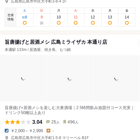
広島県広島市中区大手町3-8-4 1F
土
日
月
火
水
木
金
空席
8
9
10
11
12
13
14
8
/
情報
旨唐揚げと居酒メシ 広島ミライザカ 本通り店
本通駅 133m / 居酒屋、焼き鳥、もつ鍋
旨唐揚げ×居酒メシを楽しむ大衆酒場｜2.5時間飲み放題付コース充実｜
ドリンク50種以上あり
3.04
25
496
人
人
￥2,000～￥2,999
-
広島県広島市中区大手町1-5-8 マリーベル B1F