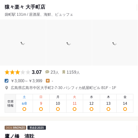
猿々楽々 大手町店
袋町駅 131m / 居酒屋、海鮮、ビュッフェ
3.07
23
1159
人
人
￥3,000～￥3,999
-
広島県広島市中区大手町2-7-30 パシフィカ紙屋町ビル B1F・1F
土
日
月
火
水
木
金
空席
8
9
10
11
12
13
14
8
/
情報
鷹ノ橋 清耽