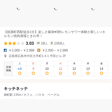
【紙屋町西駅徒歩1分】楽しさ爆発♥0秒レモンサワー体験が新しい♪ホ
ルモン焼肉酒場ときわ亭！
3.03
28
1058
人
人
￥2,000～￥2,999
￥2,000～￥2,999
広島県広島市中区大手町1-4-1 平田ビル 2F
土
日
月
火
水
木
金
空席
8
9
10
11
12
13
14
8
/
情報
キッチネッテ
袋町駅 135m / カフェ、パスタ、ベーグル