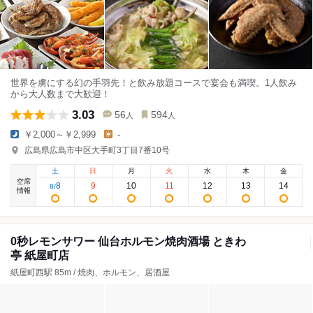
世界を虜にする幻の手羽先！と飲み放題コースで宴会も満喫。1人飲み
から大人数まで大歓迎！
3.03
56
594
人
人
￥2,000～￥2,999
-
広島県広島市中区大手町3丁目7番10号
土
日
月
火
水
木
金
空席
8
9
10
11
12
13
14
8
/
情報
0秒レモンサワー 仙台ホルモン焼肉酒場 ときわ
亭 紙屋町店
紙屋町西駅 85m / 焼肉、ホルモン、居酒屋