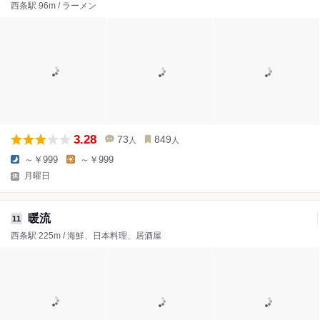
西条駅 96m / ラーメン
3.28
73
849
人
人
～￥999
～￥999
月曜日
暖流
11
西条駅 225m / 海鮮、日本料理、居酒屋