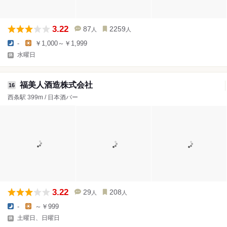
3.22
87
2259
人
人
-
￥1,000～￥1,999
水曜日
福美人酒造株式会社
16
西条駅 399m / 日本酒バー
3.22
29
208
人
人
-
～￥999
土曜日、日曜日