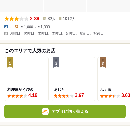
3.36
62
1012
人
人
-
￥1,000～￥1,999
月曜日、火曜日、水曜日、木曜日、金曜日、祝前日、祝後日
このエリアで人気のお店
1
2
3
料理屋そうびき
あじと
ふく政
4.19
3.67
3.6
アプリに切り替える