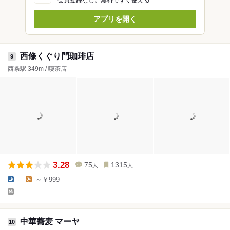
会員登録なし。無料ですぐ使える
アプリを開く
西條くぐり門珈琲店
9
西条駅 349m / 喫茶店
3.28
75
1315
人
人
-
～￥999
-
中華蕎麦 マーヤ
10