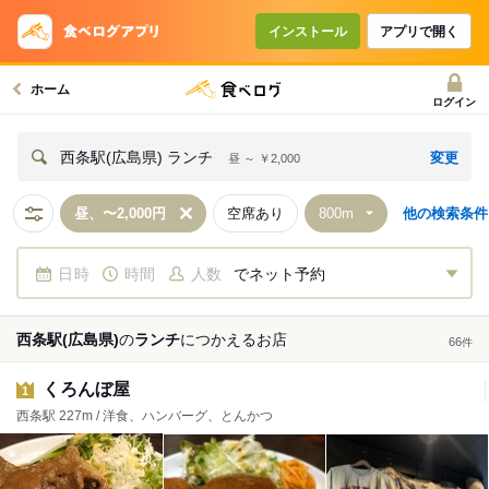
インストール
アプリで開く
ホーム
ログイン
変更
西条駅(広島県) ランチ
昼 ～ ￥2,000
昼、〜2,000円
空席あり
他の検索条件
日時
時間
人数
でネット予約
西条駅(広島県)
の
ランチ
につかえる
お店
66
件
くろんぼ屋
1
西条駅 227m / 洋食、ハンバーグ、とんかつ