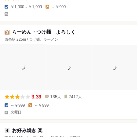
￥1,000～￥1,999
～￥999
-
らーめん・つけ麺 よろしく
3
西条駅 225m / つけ麺、ラーメン
3.39
135
2417
人
人
～￥999
～￥999
火曜日
お好み焼き 楽
4