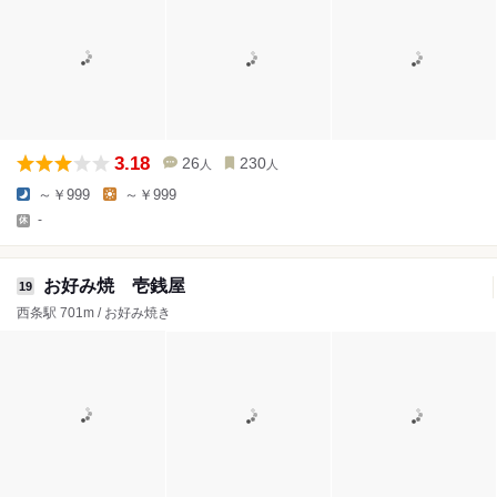
3.18
26
230
人
人
～￥999
～￥999
-
お好み焼 壱銭屋
19
西条駅 701m / お好み焼き