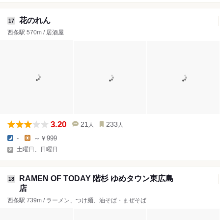
花のれん
17
西条駅 570m / 居酒屋
3.20
21
233
人
人
-
～￥999
土曜日、日曜日
RAMEN OF TODAY 階杉 ゆめタウン東広島
18
店
西条駅 739m / ラーメン、つけ麺、油そば・まぜそば