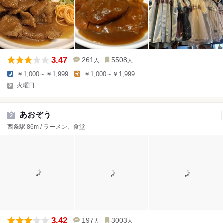
3.47
261
5508
人
人
￥1,000～￥1,999
￥1,000～￥1,999
火曜日
あおぞう
2
西条駅 86m / ラーメン、食堂
3.42
197
3003
人
人