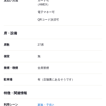
支払い方法
カード可
（AMEX）
電子マネー可
QRコード決済可
席・設備
席数
27席
個室
無
禁煙・喫煙
全席禁煙
駐車場
有（店舗裏にあるそうです）
特徴・関連情報
利用シーン
家族・子供と