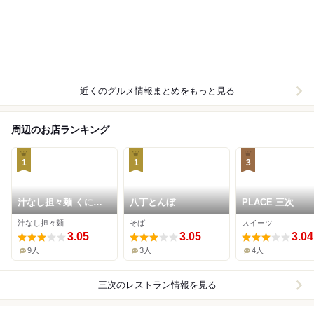
近くのグルメ情報まとめをもっと見る
周辺のお店ランキング
1
1
3
汁なし担々麺 くにま
八丁とんぼ
PLACE 三次
つ 三次店
汁なし担々麺
そば
スイーツ
3.05
3.05
3.04
9人
3人
4人
三次
のレストラン情報を見る