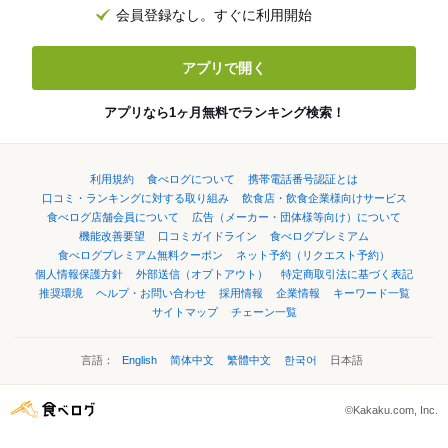
会員登録なし。すぐに利用開始
アプリで開く
アプリなら1ヶ月無料でランキング検索！
利用規約
食べログについて
携帯電話番号認証とは
口コミ・ランキングに対する取り組み
飲食店・飲食企業様向けサービス
食べログ店舗会員について
広告（メーカー・団体様等向け）について
機能改善要望
口コミガイドライン
食べログプレミアム
食べログプレミアム無料クーポン
ネット予約（リクエスト予約）
個人情報保護方針
外部送信（オプトアウト）
特定商取引法に基づく表記
推奨環境
ヘルプ・お問い合わせ
採用情報
企業情報
キーワード一覧
サイトマップ
チェーン一覧
言語：
English
简体中文
繁體中文
한국어
日本語
©Kakaku.com, Inc.