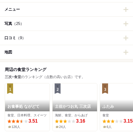
メニュー
写真
（25）
口コミ
（9）
地図
周辺の食堂ランキング
三次
×
食堂
のランキング（点数の高いお店）です。
1
2
3
お食事処 ながどて
土佐かつお丸 三次店
ふたみ
食堂、日本料理、スイーツ
海鮮、食堂、からあげ
食堂
3.51
3.16
3.15
126人
24人
6人