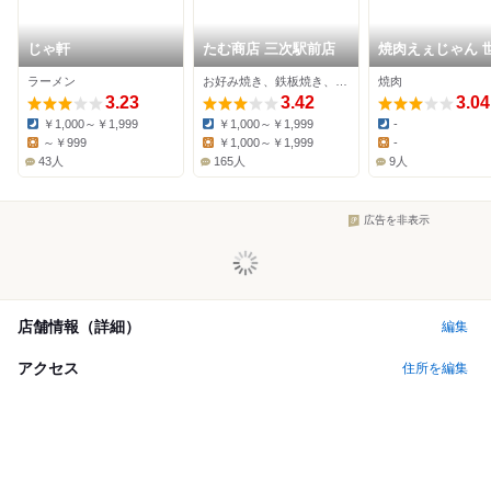
じゃ軒
たむ商店 三次駅前店
焼肉えぇじゃん 
店
ラーメン
お好み焼き、鉄板焼き、居酒屋
焼肉
3.23
3.42
3.04
￥1,000～￥1,999
￥1,000～￥1,999
-
Dinner:
Dinner:
Dinner:
～￥999
￥1,000～￥1,999
-
Lunch:
Lunch:
Lunch:
43人
165人
9人
広告を非表示
店舗情報（詳細）
編集
アクセス
住所を編集