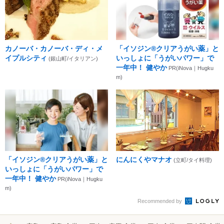
カノーバ・カノーバ・ディ・メ
「イソジン®クリアうがい薬」と
イプルシティ
いっしょに「うがいパワー」で
(銀山町/イタリアン)
一年中！ 健やか
PR(iNova｜Hugku
m)
「イソジン®クリアうがい薬」と
にんにくやマナオ
(立町/タイ料理)
いっしょに「うがいパワー」で
一年中！ 健やか
PR(iNova｜Hugku
m)
Recommended by