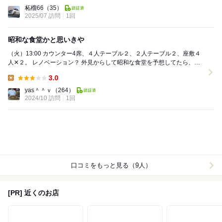
Lunch:
柘榴66
（35）
2025/07 訪問
1回
昭和な食堂かと思いきや
（火）13:00 カウンター4席、４人テーブル２、２人テーブル２、座敷４
人✕２。 レノベーション？ 外見からして昭和な食堂を予想してたら、若
い女性店員さんおふたりの切り盛り。...
3.0
Lunch:
yas＾＾ｖ
（264）
2024/10 訪問
1回
口コミをもっと見る（9人）
[PR] 近くのお店