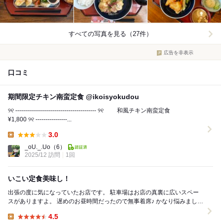
すべての写真を見る（27件）
広告を非表示
口コミ
期間限定チキン南蛮定食 @ikoisyokudou
୨୧ ----------------------------------------- ୨୧ 和風チキン南蛮定食
¥1,800 ୨୧ ----------------...
3.0
Lunch:
_oU._.Uo
（6）
2025/12 訪問
1回
いこい定食美味し！
出張の度に気になっていたお店です。 駐車場はお店の真裏に広いスペー
スがありますよ。 遅めのお昼時間だったので無事着席♪ かなり悩みました
がお店の屋号を冠した「いこい定食」限定...
4.5