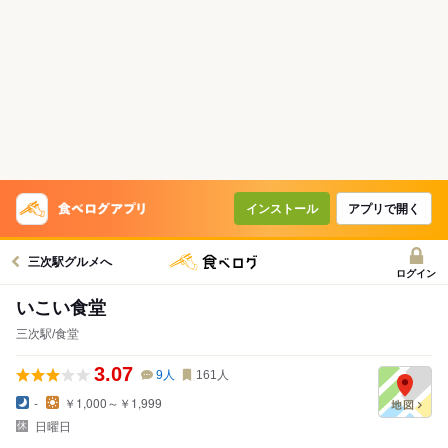
インストール
アプリで開く
三次駅グルメへ
ログイン
いこい食堂
三次駅/食堂
3.07
9
人
161
人
-
￥1,000～￥1,999
日曜日