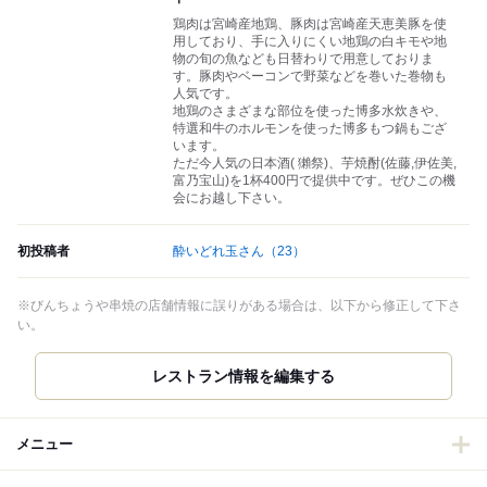
鶏肉は宮崎産地鶏、豚肉は宮崎産天恵美豚を使
用しており、手に入りにくい地鶏の白キモや地
物の旬の魚なども日替わりで用意しておりま
す。豚肉やベーコンで野菜などを巻いた巻物も
人気です。
地鶏のさまざまな部位を使った博多水炊きや、
特選和牛のホルモンを使った博多もつ鍋もござ
います。
ただ今人気の日本酒( 獺祭)、芋焼酎(佐藤,伊佐美,
富乃宝山)を1杯400円で提供中です。ぜひこの機
会にお越し下さい。
初投稿者
酔いどれ玉さん
（23）
※びんちょうや串焼の店舗情報に誤りがある場合は、以下から修正して下さ
い。
レストラン情報を編集する
メニュー