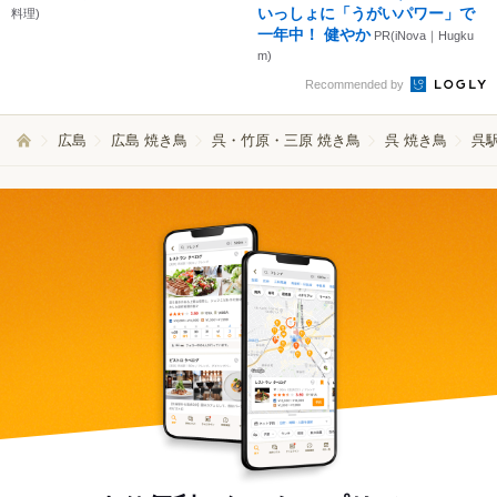
いっしょに「うがいパワー」で
料理)
一年中！ 健やか
PR(iNova｜Hugku
m)
Recommended by
広島
広島 焼き鳥
呉・竹原・三原 焼き鳥
呉 焼き鳥
呉駅