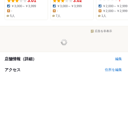
3.01
3.02
-
￥3,000～￥3,999
￥3,000～￥3,999
￥2,000～￥2,999
Dinner:
Dinner:
Dinner:
-
-
￥2,000～￥2,999
Lunch:
Lunch:
Lunch:
5人
7人
1人
広告を非表示
店舗情報（詳細）
編集
アクセス
住所を編集