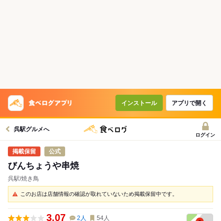
インストール
アプリで開く
呉駅グルメへ
ログイン
公式
びんちょうや串焼
呉駅/焼き鳥
このお店は店舗情報の確認が取れていないため掲載保留中です。
3.07
2
人
54
人