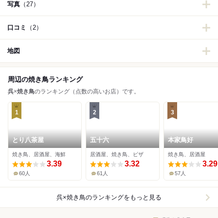
写真
（27）
口コミ
（2）
地図
周辺の焼き鳥ランキング
呉
×
焼き鳥
のランキング（点数の高いお店）です。
1
2
3
とり八茶屋
五十六
本家鳥好
焼き鳥、居酒屋、海鮮
居酒屋、焼き鳥、ピザ
焼き鳥、居酒屋
3.39
3.32
3.29
60人
61人
57人
呉×焼き鳥
のランキングをもっと見る