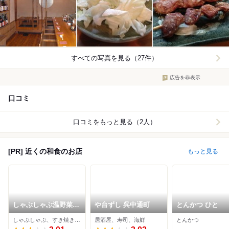
すべての写真を見る（27件）
広告を非表示
口コミ
口コミをもっと見る（2人）
[PR] 近くの和食のお店
もっと見る
しゃぶしゃぶ温野菜
や台ずし 呉中通町
とんかつ ひと
呉店
しゃぶしゃぶ、すき焼き、豚しゃぶ
居酒屋、寿司、海鮮
とんかつ