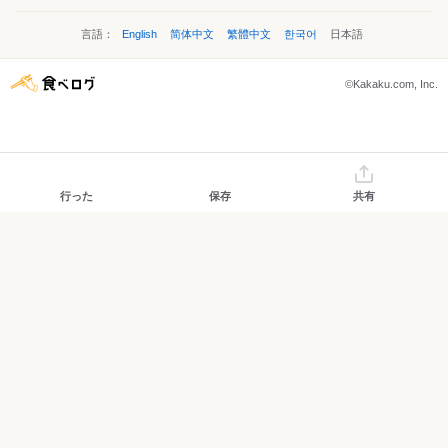
言語：
English
简体中文
繁體中文
한국어
日本語
©Kakaku.com, Inc.
行った
保存
共有