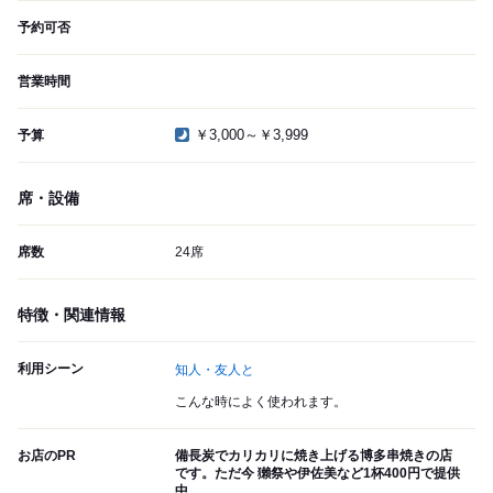
予約可否
営業時間
￥3,000～￥3,999
予算
席・設備
席数
24席
特徴・関連情報
利用シーン
知人・友人と
こんな時によく使われます。
お店のPR
備長炭でカリカリに焼き上げる博多串焼きの店
です。ただ今 獺祭や伊佐美など1杯400円で提供
中