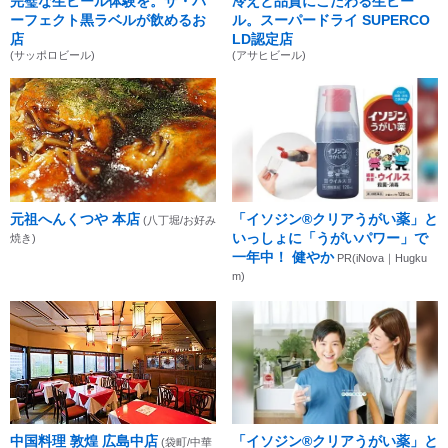
完璧な生ビール体験を。ザ・パ
冷えと品質にこだわる生ビー
ーフェクト黒ラベルが飲めるお
ル。スーパードライ SUPERCO
店
LD認定店
(サッポロビール)
(アサヒビール)
元祖へんくつや 本店
「イソジン®クリアうがい薬」と
(八丁堀/お好み
いっしょに「うがいパワー」で
焼き)
一年中！ 健やか
PR(iNova｜Hugku
m)
中国料理 敦煌 広島中店
「イソジン®クリアうがい薬」と
(袋町/中華