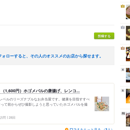
1
2
投稿する
3
フォローすると、その人のオススメのお店から探せます。
4
1,600円）ホゴメバルの唐揚げ、レンコ...
5
レベルのリーズナブルなお弁当屋です。健康を目指すすべ
になって前からぜひ撮影しようと思っていたホゴメバルを撮
1 訪問
28回
口コミ
をもっと見る （
3
人）