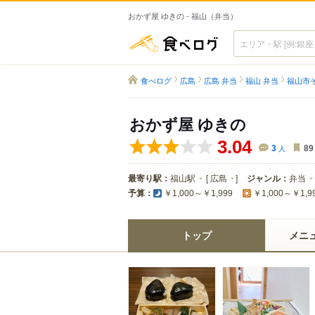
おかず屋 ゆきの - 福山（弁当）
食べログ
食べログ
広島
広島 弁当
福山 弁当
福山市
おかず屋 ゆきの
3.04
3
人
89
最寄り駅：
福山駅
[
広島
]
ジャンル：
弁当
予算：
￥1,000～￥1,999
￥1,000～￥1,9
トップ
メニ