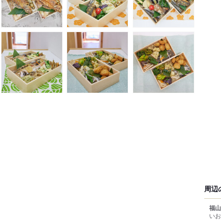
周辺
福山
いお