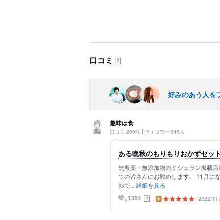
口コミ
？
好みのあう人を
趣味は食
口コミ 209件
フォロワー 648人
ある晩秋のもりもりおかずセット（
無農薬・無添加物のミシュラン掲載店
ての皆さんにお勧めします。 11月
影で...
詳細を見る
2022/1
？
1351