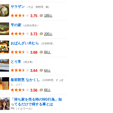
サラザン
（そば、肉料理、鍋）
3.75
189
人
平の家
（お好み焼き）
3.73
200
人
おばんざい木むら
（日本料理）
3.68
84
人
とり常
（焼き鳥）
3.64
64
人
板前割烹 なかくし
（日本料理、すっぽ
ん、ふぐ）
3.56
66
人
「持ち家を売る時のNG行為」知
ってるだけで得する事とは
PR（イエウール）