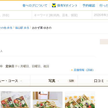
食べログについて
保有Vポイント
予約確認
行っ
その他 弁当
福山駅 弁当
おかず屋 ゆきの
人
定休日
：
月曜日、日曜日、祝日
99
店舗情報（詳細）
ュー・コース
写真
口コミ
129