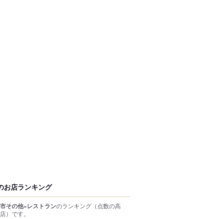
のお店ランキング
市その他×レストラン
のランキング
（点数の高
店）
です。