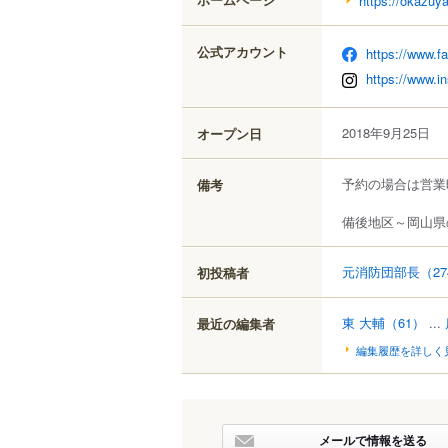
https://okazuy
公式アカウント
https://www.
https://www.i
2018年9月25日
オープン日
予約の場合は営業
備考
備後地区～岡山県
元消防団部長
（27
初投稿者
東 大輔
（61）
...
最近の編集者
編集履歴を詳しく
メールで情報を送る