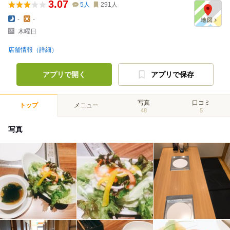
3.07
5
人
291
人
-
-
木曜日
店舗情報（詳細）
アプリで開く
アプリで保存
写真
口コミ
トップ
メニュー
48
5
写真