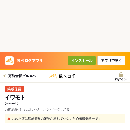
インストール
アプリで開く
万能倉駅グルメへ
ログイン
イワモト
(Iwamoto)
万能倉駅/しゃぶしゃぶ､ ハンバーグ､ 洋食
このお店は店舗情報の確認が取れていないため掲載保留中です。