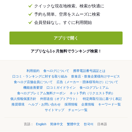
クイックな現在地検索。検索が快適に
予約も簡単。空席をスムーズに検索
会員登録なし。すぐに利用開始
アプリで開く
アプリなら1ヶ月無料でランキング検索！
利用規約
食べログについて
携帯電話番号認証とは
口コミ・ランキングに対する取り組み
飲食店・飲食企業様向けサービス
食べログ店舗会員について
広告（メーカー・団体様等向け）について
機能改善要望
口コミガイドライン
食べログプレミアム
食べログプレミアム無料クーポン
ネット予約（リクエスト予約）
個人情報保護方針
外部送信（オプトアウト）
特定商取引法に基づく表記
推奨環境
ヘルプ・お問い合わせ
採用情報
企業情報
キーワード一覧
サイトマップ
チェーン一覧
言語：
English
简体中文
繁體中文
한국어
日本語