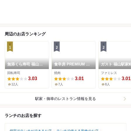
周辺のお店ランキング
1
2
2
無添くら寿司 福山駅
食辛房 PREMIUM 福
ガスト 福山駅家
家店
山駅家店
回転寿司
焼肉
ファミレス
3.03
3.01
3.01
12人
7人
8人
駅家・御幸
のレストラン情報を見る
ランチのお店を探す