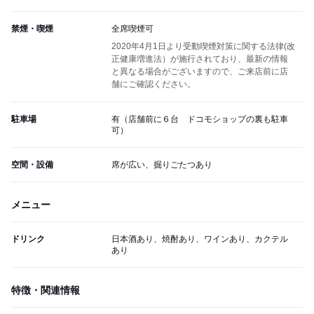
禁煙・喫煙
全席喫煙可
2020年4月1日より受動喫煙対策に関する法律(改
正健康増進法）が施行されており、最新の情報
と異なる場合がございますので、ご来店前に店
舗にご確認ください。
駐車場
有（店舗前に６台 ドコモショップの裏も駐車
可）
空間・設備
席が広い、掘りごたつあり
メニュー
ドリンク
日本酒あり、焼酎あり、ワインあり、カクテル
あり
特徴・関連情報