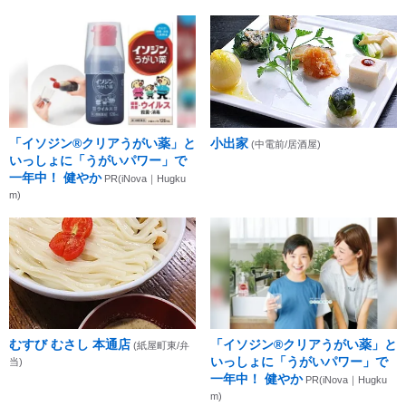
「イソジン®クリアうがい薬」と
小出家
(中電前/居酒屋)
いっしょに「うがいパワー」で
一年中！ 健やか
PR(iNova｜Hugku
m)
むすび むさし 本通店
「イソジン®クリアうがい薬」と
(紙屋町東/弁
いっしょに「うがいパワー」で
当)
一年中！ 健やか
PR(iNova｜Hugku
m)