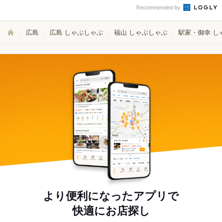
Recommended by
広島
広島 しゃぶしゃぶ
福山 しゃぶしゃぶ
駅家・御幸 し
より便利になったアプリで
快適にお店探し