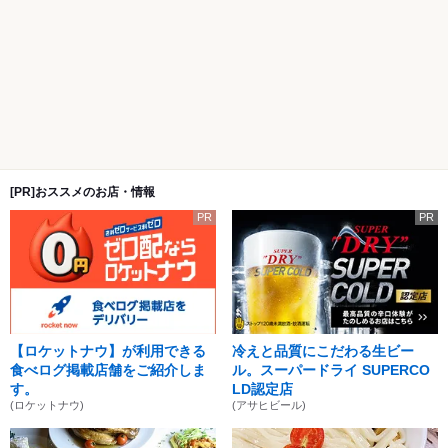
[PR]おススメのお店・情報
PR
PR
【ロケットナウ】が利用できる
冷えと品質にこだわる生ビー
食べログ掲載店舗をご紹介しま
ル。スーパードライ SUPERCO
す。
LD認定店
(ロケットナウ)
(アサヒビール)