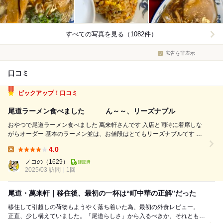
すべての写真を見る（1082件）
広告を非表示
口コミ
ピックアップ！口コミ
尾道ラーメン食べました ん～～、リーズナブル
おやつで尾道ラーメン食べました 萬来軒さんです 入店と同時に着席しな
がらオーダー 基本のラーメン並は、お値段はとてもリーズナブルてす 間
もなく着丼 いつものビジュアル やっぱり尾道ラーメンは大き目の背脂で
4.0
しょう これじゃなきゃね でも麺が変わった？ 久しぶりの萬来軒さんで
Lunch:
す...
ノコの
（1629）
2025/03 訪問
1回
尾道・萬来軒｜移住後、最初の一杯は“町中華の正解”だった
移住して引越しの荷物もようやく落ち着いた為、最初の外食レビュー。
正直、少し構えていました。「尾道らしさ」から入るべきか、それとも日