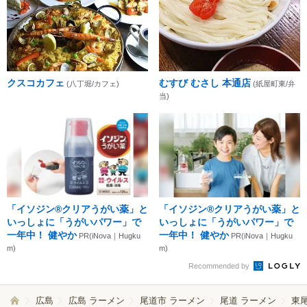
クスコカフェ
むすび むさし 本通店
(八丁堀/カフェ)
(紙屋町東/弁
当)
「イソジン®クリアうがい薬」と
「イソジン®クリアうがい薬」と
いっしょに「うがいパワー」で
いっしょに「うがいパワー」で
一年中！ 健やか
一年中！ 健やか
PR(iNova｜Hugku
PR(iNova｜Hugku
m)
m)
Recommended by
広島
広島 ラーメン
尾道市 ラーメン
尾道 ラーメン
東