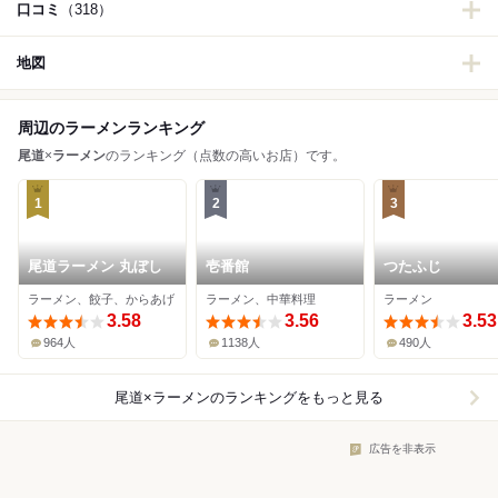
口コミ
（318）
地図
周辺のラーメンランキング
尾道
×
ラーメン
のランキング（点数の高いお店）です。
1
2
3
尾道ラーメン 丸ぼし
壱番館
つたふじ
ラーメン、餃子、からあげ
ラーメン、中華料理
ラーメン
3.58
3.56
3.53
964人
1138人
490人
尾道×ラーメン
のランキングをもっと見る
広告を非表示