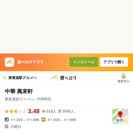
インストール
アプリで開く
東尾道駅グルメへ
ログイン
中華 萬來軒
東尾道駅/ラーメン､ 中華料理
3.48
318
人
5998
人
￥1,000～￥1,999
￥1,000～￥1,999
月曜日