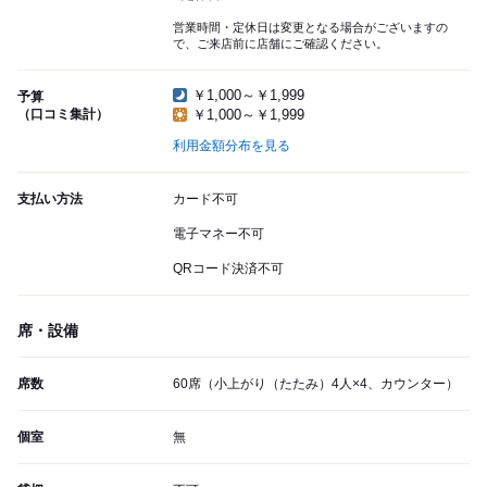
営業時間・定休日は変更となる場合がございますの
で、ご来店前に店舗にご確認ください。
￥1,000～￥1,999
予算
（口コミ集計）
￥1,000～￥1,999
利用金額分布を見る
支払い方法
カード不可
電子マネー不可
QRコード決済不可
席・設備
席数
60席（小上がり（たたみ）4人×4、カウンター）
個室
無