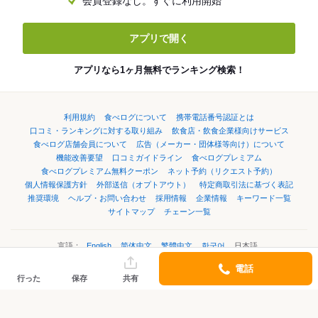
会員登録なし。すぐに利用開始
アプリで開く
アプリなら1ヶ月無料でランキング検索！
利用規約
食べログについて
携帯電話番号認証とは
口コミ・ランキングに対する取り組み
飲食店・飲食企業様向けサービス
食べログ店舗会員について
広告（メーカー・団体様等向け）について
機能改善要望
口コミガイドライン
食べログプレミアム
食べログプレミアム無料クーポン
ネット予約（リクエスト予約）
個人情報保護方針
外部送信（オプトアウト）
特定商取引法に基づく表記
推奨環境
ヘルプ・お問い合わせ
採用情報
企業情報
キーワード一覧
サイトマップ
チェーン一覧
言語：
English
简体中文
繁體中文
한국어
日本語
電話
行った
保存
共有
©Kakaku.com, Inc.