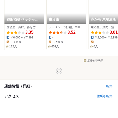
廻船酒蔵 ベッチャー
東珍康
赤から 東尾道店
の胃ぶくろ
居酒屋、海鮮、あなご
ラーメン、つけ麺、中華料理
居酒屋、焼肉、鍋
3.35
3.52
3.01
￥6,000～￥7,999
-
￥2,000～￥2,999
Dinner:
Dinner:
Dinner:
～￥999
～￥999
-
Lunch:
Lunch:
Lunch:
112人
652人
6人
広告を非表示
店舗情報（詳細）
編集
アクセス
住所を編集