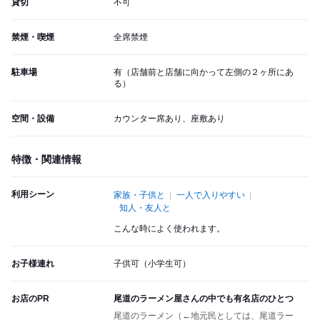
貸切
不可
禁煙・喫煙
全席禁煙
駐車場
有（店舗前と店舗に向かって左側の２ヶ所にあ
る）
空間・設備
カウンター席あり、座敷あり
特徴・関連情報
利用シーン
家族・子供と
一人で入りやすい
知人・友人と
こんな時によく使われます。
お子様連れ
子供可（小学生可）
お店のPR
尾道のラーメン屋さんの中でも有名店のひとつ
尾道のラーメン（←地元民としては、尾道ラー