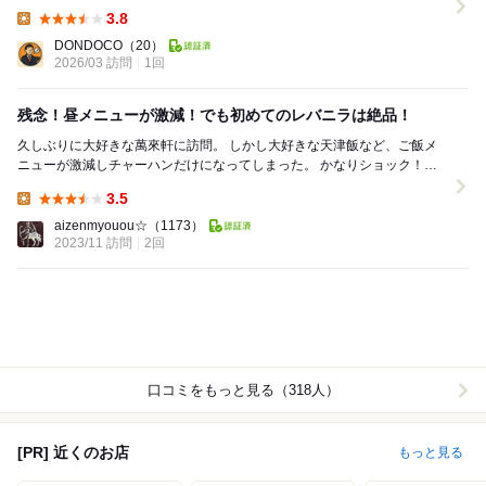
常に寄せるべきか。 結論、“日常の正解”...
3.8
Lunch:
DONDOCO
（20）
2026/03 訪問
1回
残念！昼メニューが激減！でも初めてのレバニラは絶品！
久しぶりに大好きな萬來軒に訪問。 しかし大好きな天津飯など、ご飯メ
ニューが激減しチャーハンだけになってしまった。 かなりショック！経
費の効率化には仕方ないのだろうと理解したいと...
3.5
Lunch:
aizenmyouou☆
（1173）
2023/11 訪問
2回
口コミをもっと見る（318人）
[PR] 近くのお店
もっと見る