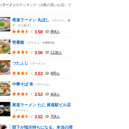
×ラーメン
のランキング
（点数の高いお店）
で
尾道ラーメン 丸ぼし
（ラーメン、餃
子、からあげ）
3.58
964
人
壱番館
（ラーメン、中華料理）
3.56
1138
人
つたふじ
（ラーメン）
3.53
490
人
中華そば 朱
（ラーメン）
3.53
404
人
尾道ラーメン たに 尾道駅ビル店
（ラーメン）
3.52
704
人
部下が指示待ちになる、本当の理