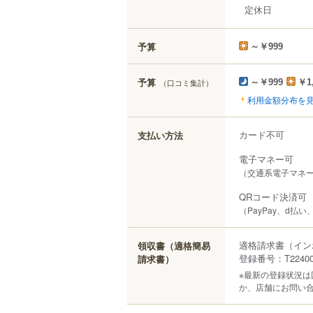
定休日
予算
～￥999
予算
（口コミ集計）
～￥999
￥1
利用金額分布を
カード不可
支払い方法
電子マネー可
（交通系電子マネー（S
QRコード決済可
（PayPay、d払い、
適格請求書（イン
領収書（適格簡易
登録番号：T224000
請求書）
※最新の登録状況
か、店舗にお問い