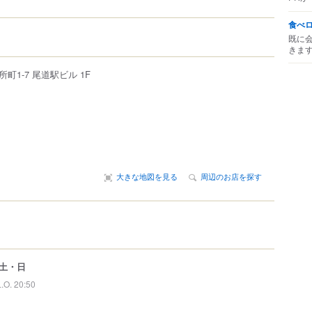
食べ
既に
きま
所町
1-7
尾道駅ビル 1F
大きな地図を見る
周辺のお店を探す
土・日
L.O. 20:50