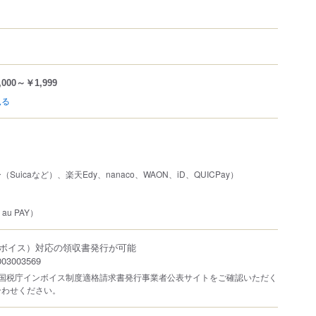
,000～￥1,999
見る
uicaなど）、楽天Edy、nanaco、WAON、iD、QUICPay）
au PAY）
ボイス）対応の領収書発行が可能
3003569
は国税庁インボイス制度適格請求書発行事業者公表サイトをご確認いただく
合わせください。