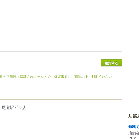
編集する
報の正確性は保証されませんので、必ず事前にご確認の上ご利用ください。
に 尾道駅ビル店
店舗
無料
店舗
PRが