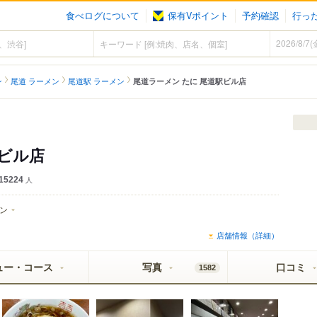
食べログについて
保有Vポイント
予約確認
行っ
ン
尾道 ラーメン
尾道駅 ラーメン
尾道ラーメン たに 尾道駅ビル店
駅ビル店
15224
人
ン
店舗情報（詳細）
ュー・コース
写真
口コミ
1582