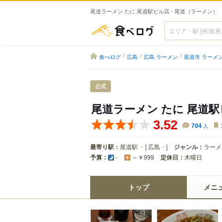
尾道ラーメン たに 尾道駅ビル店 - 尾道（ラーメン）
食べログ
食べログ
広島
広島 ラーメン
尾道市 ラーメ
公式
尾道ラーメン たに 尾道
3.52
704
人
最寄り駅：
尾道駅
[
広島
]
ジャンル：
ラーメ
予算：
定休日：
木曜日
-
～￥999
トップ
メニ