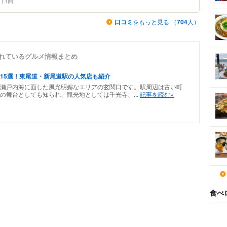
1回
口コミ
をもっと見る （
704
人）
されているグルメ情報まとめ
15選！東尾道・新尾道駅の人気店も紹介
瀬戸内海に面した風光明媚なエリアの玄関口です。駅周辺は古い町
の舞台としても知られ、観光地としては千光寺、...
記事を読む»
食べ