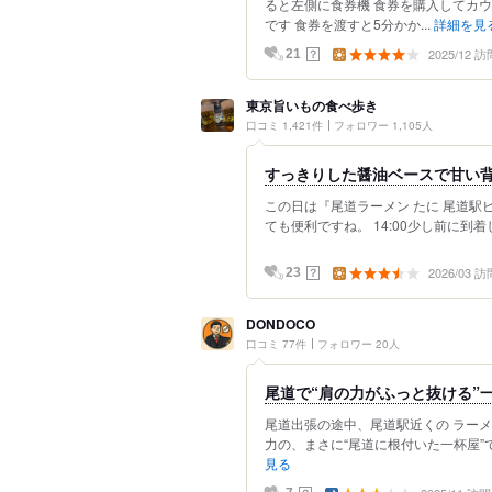
ると左側に食券機 食券を購入してカ
です 食券を渡すと5分かか...
詳細を見
2025/12 訪
？
21
東京旨いもの食べ歩き
口コミ 1,421件
フォロワー 1,105人
すっきりした醤油ベースで甘い
この日は『尾道ラーメン たに 尾道駅
ても便利ですね。 14:00少し前に到
2026/03 訪
？
23
DONDOCO
口コミ 77件
フォロワー 20人
尾道で“肩の力がふっと抜ける”一
尾道出張の途中、尾道駅近くの ラー
力の、まさに“尾道に根付いた一杯屋”です
見る