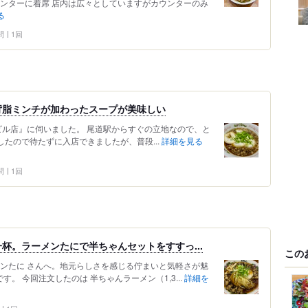
ウンターに着席 店内は広々としていますがカウンターのみ
る
問
1回
背脂ミンチが加わったスープが美味しい
ビル店』に伺いました。 尾道駅からすぐの立地なので、と
着したので待たずに入店できましたが、普段...
詳細を見る
問
1回
杯。ラーメンたにで半ちゃんセットをすすっ...
この
メンたに さんへ。地元らしさを感じる佇まいと気軽さが魅
。 今回注文したのは 半ちゃんラーメン（1,3...
詳細を