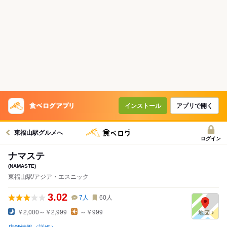
インストール
アプリで開く
東福山駅グルメへ
ログイン
ナマステ
(NAMASTE)
東福山駅/アジア・エスニック
3.02
7
人
60
人
￥2,000～￥2,999
～￥999