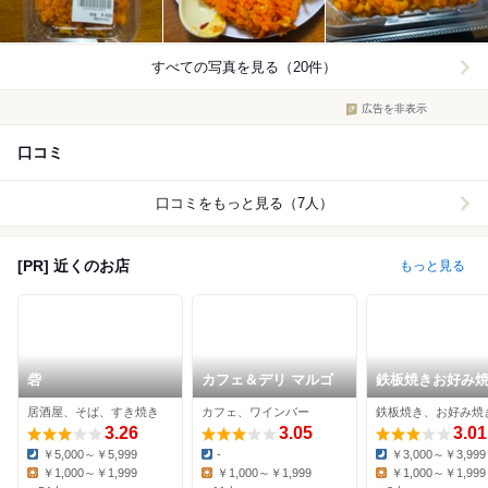
すべての写真を見る（20件）
広告を非表示
口コミ
口コミをもっと見る（7人）
[PR] 近くのお店
もっと見る
砦
カフェ＆デリ マルゴ
鉄板焼きお好み
Tom's
居酒屋、そば、すき焼き
カフェ、ワインバー
鉄板焼き、お好み焼
3.26
3.05
3.01
￥5,000～￥5,999
-
￥3,000～￥3,999
Dinner:
Dinner:
Dinner:
￥1,000～￥1,999
￥1,000～￥1,999
￥1,000～￥1,999
Lunch:
Lunch:
Lunch: