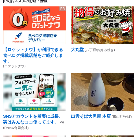
[PR]おススメのお店・情報
PR
【ロケットナウ】が利用できる
大丸堂
(八丁堀/お好み焼き)
食べログ掲載店舗をご紹介しま
す。
(ロケットナウ)
SNSアカウントを着実に成長。
出雲そば大黒屋 本店
(銀山町/そば)
実はみんなココ使ってます。
PR
(Dreaw合同会社)