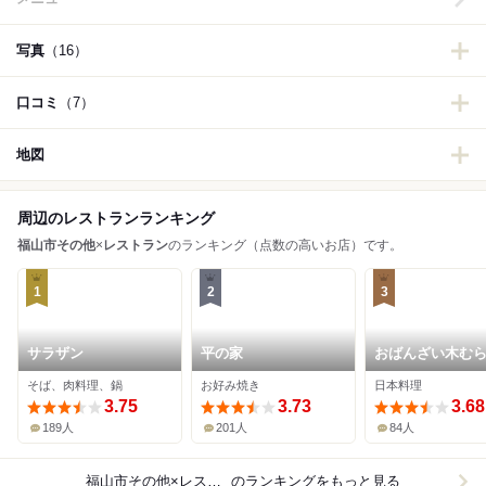
写真
（16）
口コミ
（7）
地図
周辺のレストランランキング
福山市その他
×
レストラン
のランキング（点数の高いお店）です。
1
2
3
サラザン
平の家
おばんざい木む
そば、肉料理、鍋
お好み焼き
日本料理
3.75
3.73
3.68
189人
201人
84人
福山市その他×レストラン
のランキングをもっと見る