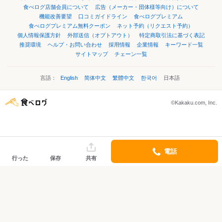
食べログ店舗会員について
広告（メーカー・団体様等向け）について
機能改善要望
口コミガイドライン
食べログプレミアム
食べログプレミアム無料クーポン
ネット予約（リクエスト予約）
個人情報保護方針
外部送信（オプトアウト）
特定商取引法に基づく表記
推奨環境
ヘルプ・お問い合わせ
採用情報
企業情報
キーワード一覧
サイトマップ
チェーン一覧
言語：
English
简体中文
繁體中文
한국어
日本語
©Kakaku.com, Inc.
電話
行った
保存
共有