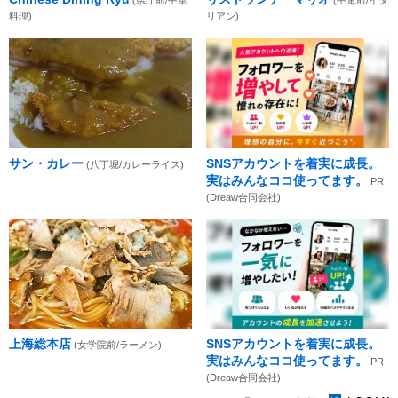
料理)
リアン)
サン・カレー
SNSアカウントを着実に成長。
(八丁堀/カレーライス)
実はみんなココ使ってます。
PR
(Dreaw合同会社)
上海総本店
SNSアカウントを着実に成長。
(女学院前/ラーメン)
実はみんなココ使ってます。
PR
(Dreaw合同会社)