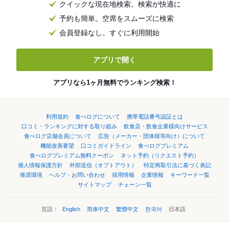
クイックな現在地検索。検索が快適に
予約も簡単。空席をスムーズに検索
会員登録なし。すぐに利用開始
アプリで開く
アプリなら1ヶ月無料でランキング検索！
利用規約
食べログについて
携帯電話番号認証とは
口コミ・ランキングに対する取り組み
飲食店・飲食企業様向けサービス
食べログ店舗会員について
広告（メーカー・団体様等向け）について
機能改善要望
口コミガイドライン
食べログプレミアム
食べログプレミアム無料クーポン
ネット予約（リクエスト予約）
個人情報保護方針
外部送信（オプトアウト）
特定商取引法に基づく表記
推奨環境
ヘルプ・お問い合わせ
採用情報
企業情報
キーワード一覧
サイトマップ
チェーン一覧
言語：
English
简体中文
繁體中文
한국어
日本語