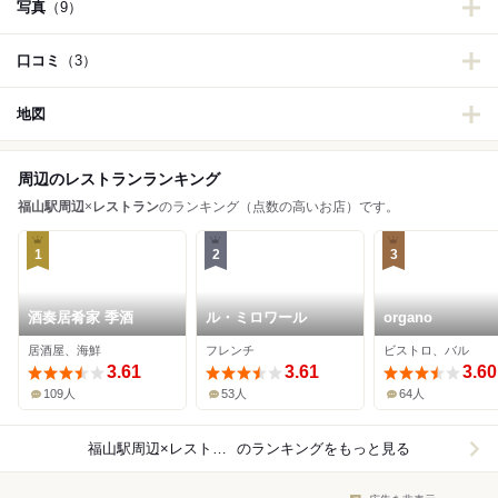
写真
（9）
口コミ
（3）
地図
周辺のレストランランキング
福山駅周辺
×
レストラン
のランキング（点数の高いお店）です。
1
2
3
酒奏居肴家 季酒
ル・ミロワール
organo
居酒屋、海鮮
フレンチ
ビストロ、バル
3.61
3.61
3.60
109人
53人
64人
福山駅周辺×レストラン
のランキングをもっと見る