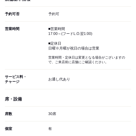
予約可否
予約可
営業時間
■営業時間
17:00～(フードL.O.翌1:00)
■定休日
日曜※月曜が祝日の場合は営業
営業時間・定休日は変更となる場合がございますの
で、ご来店前に店舗にご確認ください。
サービス料・
お通し代あり
チャージ
席・設備
席数
30席
個室
有