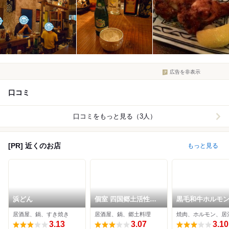
広告を非表示
口コミ
口コミをもっと見る（3人）
[PR] 近くのお店
もっと見る
浜どん
個室 四国郷土活性化
黒毛和牛ホルモン
藁家88 福山店
衆焼肉しんすけ
居酒屋、鍋、すき焼き
居酒屋、鍋、郷土料理
焼肉、ホルモン、居
3.13
3.07
3.10