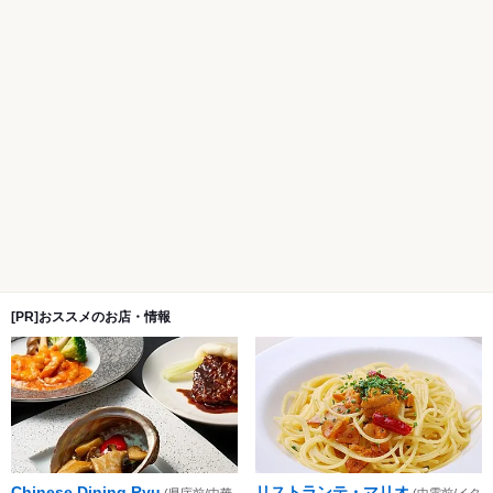
[PR]おススメのお店・情報
Chinese Dining Ryu
リストランテ・マリオ
(県庁前/中華
(中電前/イタ