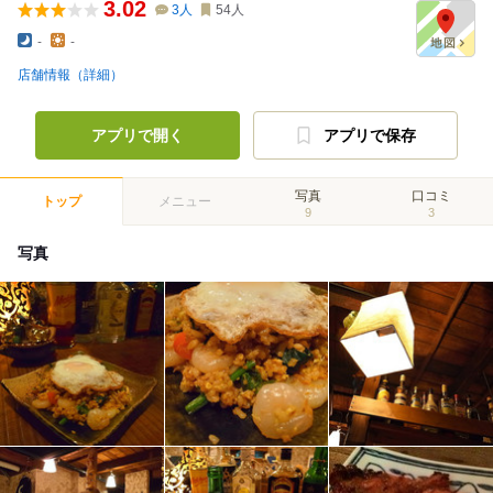
3.02
3
人
54
人
-
-
店舗情報（詳細）
アプリで開く
アプリで保存
写真
口コミ
トップ
メニュー
9
3
写真